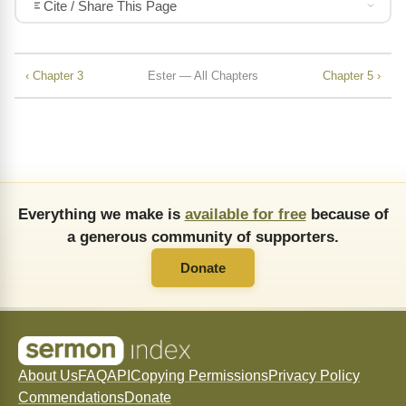
Cite / Share This Page
‹ Chapter 3
Ester — All Chapters
Chapter 5 ›
Everything we make is
available for free
because of
a generous community of supporters.
Donate
About Us
FAQ
API
Copying Permissions
Privacy Policy
Commendations
Donate