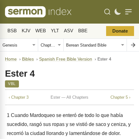
BSB
KJV
WEB
YLT
ASV
BBE
Donate
Home
›
Bibles
›
Spanish Free Bible Version
›
Ester 4
Ester 4
VBL
‹ Chapter 3
Ester — All Chapters
Chapter 5 ›
1
Cuando Mardoqueo se enteró de todo lo que había
sucedido, rasgó sus ropas y se vistió de saco y ceniza, y
recorrió la ciudad llorando y lamentándose de dolor.