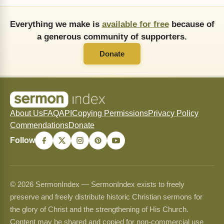
Everything we make is
available for free
because of
a generous community of supporters.
Donate
About Us
FAQ
API
Copying Permissions
Privacy Policy
Commendations
Donate
Follow
© 2026 SermonIndex — SermonIndex exists to freely
preserve and freely distribute historic Christian sermons for
the glory of Christ and the strengthening of His Church.
Content may be shared and copied for non-commercial use