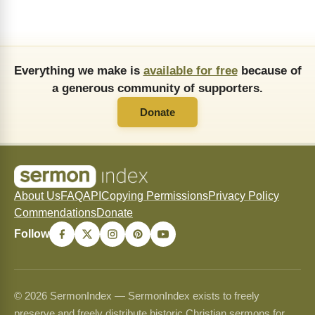
Everything we make is
available for free
because of
a generous community of supporters.
Donate
About Us
FAQ
API
Copying Permissions
Privacy Policy
Commendations
Donate
Follow
© 2026 SermonIndex — SermonIndex exists to freely
preserve and freely distribute historic Christian sermons for