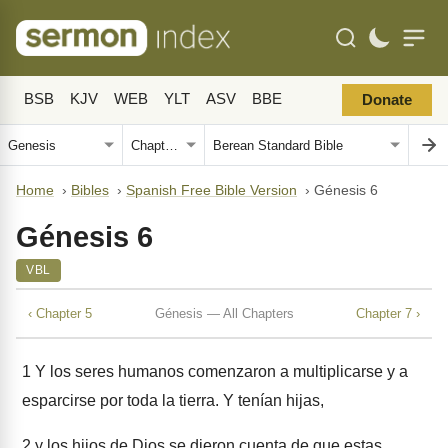
BSB
KJV
WEB
YLT
ASV
BBE
Donate
Home
›
Bibles
›
Spanish Free Bible Version
›
Génesis 6
Génesis 6
VBL
‹ Chapter 5
Génesis — All Chapters
Chapter 7 ›
1
Y los seres humanos comenzaron a multiplicarse y a
esparcirse por toda la tierra. Y tenían hijas,
2
y los hijos de Dios se dieron cuenta de que estas