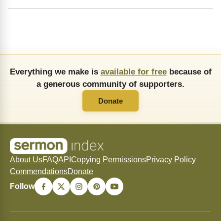
Everything we make is
available for free
because of
a generous community of supporters.
Donate
About Us
FAQ
API
Copying Permissions
Privacy Policy
Commendations
Donate
Follow