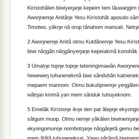
Kiristohâlen biwiyeŋaŋe kepeim tem lâuwaŋgim
Awoŋnenŋe Anitâŋe Yesu Kiristohât aposolo sâ
Timoteo, yâkŋe nâ orop tânahom mansait. Netŋe
2
Awoŋnenŋe Anitâ otmu Kutdânenŋe Yesu Kirist
biwi nâŋgân nâŋgânyeŋaŋe kepeiakmâ konohâk 
3
Umatŋe topŋe topŋe teteningimawân Awoŋnenŋe
heweweŋ tuhunenekmâ biwi sânduhân katnenek
mepaem mannom. Otmu bukulipnenŋe yeŋgâlen u
wâtŋan kinmâ yan mem sânduk tuhuyeknom.
5
Emelâk Kiristoŋe ikŋe den pat âlepŋe ekyong
sâtgum muop. Otmu nenŋe yâkâlen biwinenŋaŋe 
ekyongomunŋe nombotŋaŋe nâŋgâŋetâ gemu bet 
mem âlâlâ tuhuneneksai. Yawu gârâmâ biwinenŋ