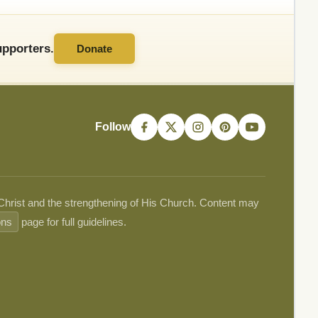
pporters.
Donate
Follow
 Christ and the strengthening of His Church. Content may
ons
page for full guidelines.