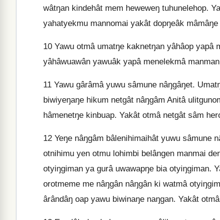
wâtŋan kindehât mem heweweŋ tuhunelehop. 
yahatyekmu mannomai yakât dopŋeâk mâmâŋe o
10
Yawu otmâ umatŋe kaknetŋan yâhâop yapâ m
yâhâwuawân yawuâk yapâ menelekmâ manman â
11
Yawu gârâmâ yuwu sâmune nâŋgâŋet. Umatŋe
biwiyeŋaŋe hikum netgât nâŋgâm Anitâ ulitgunom
hâmenetŋe kinbuap. Yakât otmâ netgât sâm he
12
Yeŋe nâŋgâm bâlenihimaihât yuwu sâmune n
otnihimu yen otmu lohimbi belângen manmai de
otyiŋgiman ya gurâ uwawapŋe bia otyiŋgiman. 
orotmeme me nâŋgân nâŋgân ki watmâ otyiŋgi
ârândâŋ oap yawu biwinaŋe naŋgan. Yakât otmâ