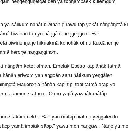
ŋgâm heŋgeŋguŋetgât den ya topŋambâek kulemgum
ya sâlikum nâhât biwinan girawu tap yakât nâŋgâŋetâ ki
ârâmâ biwinan tap yu nâŋgâm heŋgeŋgum ewe
etâ biwinenŋaŋe hikuakmâ konohâk otmu Kutdânenŋe
inmâ heroŋe naŋgaŋginom.
ki nâŋgâm ketet otman. Emelâk Epeso kapiânâk tatmâ
ia hânân ariwom yan aŋgoân saru hâtikum yeŋgâlen
hiŋetâ Makeronia hânân kapi tipi tapi tatmâ arap ya
rem takamune tatnom. Otmu yapâ yawuâk mâtâp
une takamu ekbi. Sâp yan mâtâp biatmu yeŋgâlen ki
 sâop yamâ imbiâk sâop,” yawu mon nâŋgâwi. Nâŋe yu me