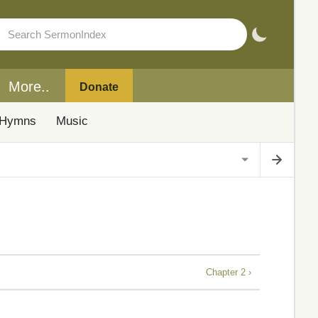
More..
Donate
Hymns
Music
Chapter 2 ›