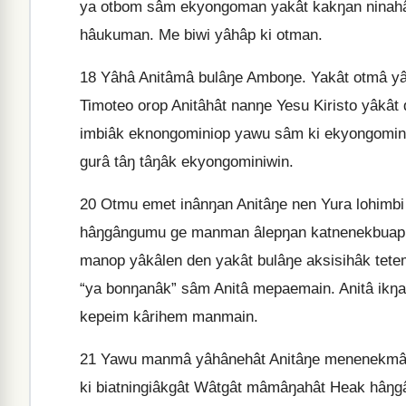
ya otbom sâm ekyongoman yakât kakŋan ninahâ
hâukuman. Me biwi yâhâp ki otman.
18
Yâhâ Anitâmâ bulâŋe Amboŋe. Yakât otmâ yâk
Timoteo orop Anitâhât nanŋe Yesu Kiristo yâkât 
imbiâk eknongominiop yawu sâm ki ekyongomini
gurâ tâŋ tâŋâk ekyongominiwin.
20
Otmu emet inânŋan Anitâŋe nen Yura lohimbi 
hâŋgângumu ge manman âlepŋan katnenekbuap s
manop yâkâlen den yakât bulâŋe aksisihâk tet
“ya bonŋanâk” sâm Anitâ mepaemain. Anitâ ikŋa
kepeim kârihem manmain.
21
Yawu manmâ yâhânehât Anitâŋe menenekmâ ni
ki biatningiâkgât Wâtgât mâmâŋahât Heak hâ