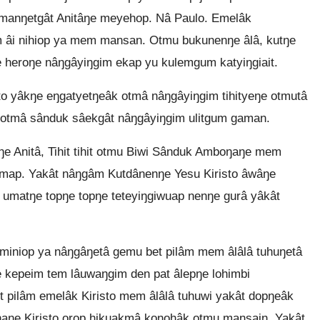
 manŋetgât Anitâŋe meyehop. Nâ Paulo. Emelâk
m âi nihiop ya mem mansan. Otmu bukunenŋe âlâ, kutŋe
 heroŋe nâŋgâyiŋgim ekap yu kulemgum katyiŋgiait.
o yâkŋe eŋgatyetŋeâk otmâ nâŋgâyiŋgim tihityeŋe otmutâ
otmâ sânduk sâekgât nâŋgâyiŋgim ulitgum gaman.
 Anitâ, Tihit tihit otmu Biwi Sânduk Amboŋaŋe mem
map. Yakât nâŋgâm Kutdânenŋe Yesu Kiristo âwâŋe
matŋe topŋe topŋe teteyiŋgiwuap nenŋe gurâ yâkât
ominiop ya nâŋgâŋetâ gemu bet pilâm mem âlâlâ tuhuŋetâ
kepeim tem lâuwaŋgim den pat âlepŋe lohimbi
pilâm emelâk Kiristo mem âlâlâ tuhuwi yakât dopŋeâk
aŋe Kiristo orop hikuakmâ konohâk otmu mansain. Yakât