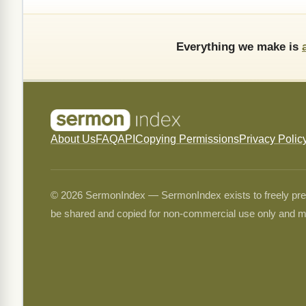
Everything we make is
About Us
FAQ
API
Copying Permissions
Privacy Polic
© 2026 SermonIndex — SermonIndex exists to freely preser
be shared and copied for non-commercial use only and m