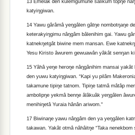
13
Emelâk den kulemgumune sâlikum topŋe nâ
katyiŋgiwan.
14
Yawu gârâmâ yeŋgâlen gâtŋe nombotŋaŋe den 
keterakyiŋgimu nâŋgâm bâlenihim gai. Yawu g
katnekŋetgât biwine mem mansan. Ewe katnekŋ
Yesu Kiristo âwurem gewuawân yâkât senŋan k
15
Yâhâ yeŋe heroŋe nâŋgânihim mansai yakât 
den yuwu katyiŋgiwan. “Kapi yu pilâm Makeron
takamune tipiŋe tatnom. Tipiŋe tatmâ mâtâp meni
ambolipŋe yekmâ benŋe âlâkuâk yeŋgâlen âwu
menihiŋetâ Yuraia hânân ariwom."
17
Biwinaŋe yawu nâŋgâm den ya yeŋgâlen katm
takawan. Yakât otmâ nâhâitŋe “Taka nenekbom