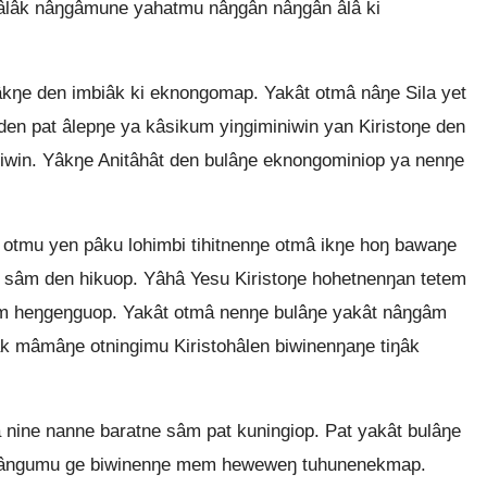
lâk nâŋgâmune yahatmu nâŋgân nâŋgân âlâ ki
ŋe den imbiâk ki eknongomap. Yakât otmâ nâŋe Sila yet
den pat âlepŋe ya kâsikum yiŋgiminiwin yan Kiristoŋe den
win. Yâkŋe Anitâhât den bulâŋe eknongominiop ya nenŋe
otmu yen pâku lohimbi tihitnenŋe otmâ ikŋe hoŋ bawaŋe
âm den hikuop. Yâhâ Yesu Kiristoŋe hohetnenŋan tetem
em heŋgeŋguop. Yakât otmâ nenŋe bulâŋe yakât nâŋgâm
k mâmâŋe otningimu Kiristohâlen biwinenŋaŋe tiŋâk
ne nanne baratne sâm pat kuningiop. Pat yakât bulâŋe
ŋgângumu ge biwinenŋe mem heweweŋ tuhunenekmap.