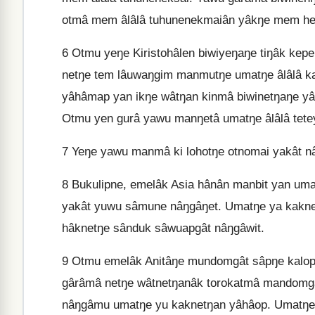
otmâ mem âlâlâ tuhunenekmaiân yâkŋe mem h
6
Otmu yeŋe Kiristohâlen biwiyeŋaŋe tiŋâk ke
netŋe tem lâuwaŋgim manmutŋe umatŋe âlâlâ k
yâhâmap yan ikŋe wâtŋan kinmâ biwinetŋaŋe yâ
Otmu yen gurâ yawu manŋetâ umatŋe âlâlâ tete
7
Yeŋe yawu manmâ ki lohotŋe otnomai yakât nâ
8
Bukulipne, emelâk Asia hânân manbit yan um
yakât yuwu sâmune nâŋgâŋet. Umatŋe ya kakne
hâknetŋe sânduk sâwuapgât nâŋgâwit.
9
Otmu emelâk Anitâŋe mundomgât sâpŋe kalop
gârâmâ netŋe wâtnetŋanâk torokatmâ mandomgât
nâŋgâmu umatŋe yu kaknetŋan yâhâop. Umatŋe 