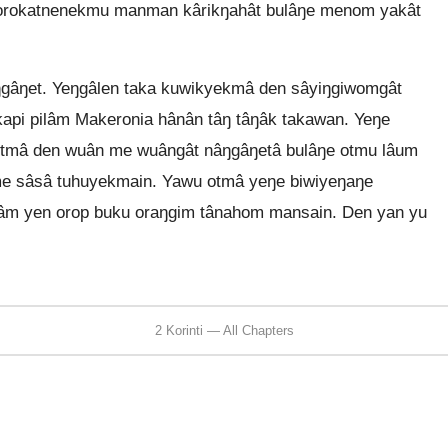
torokatnenekmu manman kârikŋahât bulâŋe menom yakât
gâŋet. Yeŋgâlen taka kuwikyekmâ den sâyiŋgiwomgât
pi pilâm Makeronia hânân tâŋ tâŋâk takawan. Yeŋe
 otmâ den wuân me wuângât nâŋgâŋetâ bulâŋe otmu lâum
eme sâsâ tuhuyekmain. Yawu otmâ yeŋe biwiyeŋaŋe
âm yen orop buku oraŋgim tânahom mansain. Den yan yu
2 Korinti — All Chapters