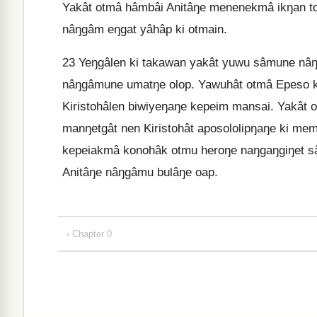
Yakât otmâ hâmbâi Anitâŋe menenekmâ ikŋan 
nâŋgâm eŋgat yâhâp ki otmain.
23
Yeŋgâlen ki takawan yakât yuwu sâmune nâŋ
nâŋgâmune umatŋe olop. Yawuhât otmâ Epeso ka
Kiristohâlen biwiyeŋaŋe kepeim mansai. Yakât
manŋetgât nen Kiristohât aposololipŋaŋe ki m
kepeiakmâ konohâk otmu heroŋe naŋgaŋgiŋet s
Anitâŋe nâŋgâmu bulâŋe oap.
‹ Chapter 0