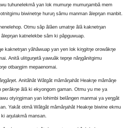
Yawu tuhunelekmâ yan lok mumuŋe mumuŋambâ mem
tnitgimu biwinetŋe huruŋ sâmu manman âlepŋan manbit.
enelehop. Otmu sâp âlâen umatŋe âlâ kaknetŋan
lepŋan katnelekbe sâm ki pâpguwuap.
 kaknetŋan yâhâwuap yan yen lok kiŋgitŋe orowâkŋe
ai. Anitâ ulitguŋetâ yawuâk tepŋe nâŋgânitgimu
roŋe otbaŋgim mepaenomai.
âŋgâŋet. Anitâhât Wâtgât mâmâŋahât Heakŋe mâmâŋe
n perâkŋe âlâ ki ekyongom gaman. Otmu yu me ya
Yawu otyiŋgiman yan lohimbi belângen manmai ya yeŋgât
man. Yakât otmâ Wâtgât mâmâŋahât Heakŋe biwine ekmu
 ki aŋulakmâ mansan.