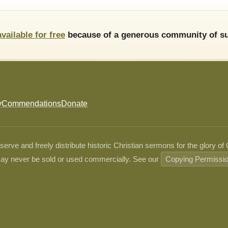
available for free
because of a generous community of su
y
Commendations
Donate
ve and freely distribute historic Christian sermons for the glory of
ay never be sold or used commercially. See our
Copying Permissi