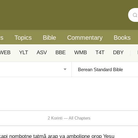
rs
Topics
Bible
Commentary
Books
WEB
YLT
ASV
BBE
WMB
T4T
DBY
|
2 Korinti — All Chapters
kapi nombotŋe tatmâ arap ya ambolipŋe orop Yesu