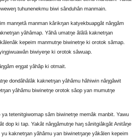
eweweŋ tuhunenekmu biwi sânduhân manmain.
peim manŋetâ manman kârikŋan katyekbuapgât nâŋgâm
aknetŋan yâhâmap. Yâhâ umatŋe âlâlâ kaknetŋan
kâlenâk kepeim manmutŋe biwinetŋe ki orotok sâmap.
yiŋgiwuawân biwiyeŋe ki orotok sâwuap.
ŋgâm eŋgat yâhâp ki otmait.
atŋe dondâhâlâk kaknetŋan yâhâmu hâhiwin nâŋgâwit
tŋan yâhâmu biwinetŋe orotok sâop yan mumutŋe
 ya tetenitgiwomap sâm biwinetŋe memâk manbit. Yawu
 dop ki tap. Yakât nâŋgâmutŋe haŋ sânitgiâkgât Anitâŋe
yu kaknetŋan yâhâmu yan biwinetŋaŋe yâkâlen kepeim