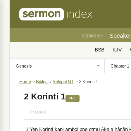
Speake
SERMONS:
BSB
KJV
Home
›
Bibles
›
Selepet NT
›
2 Korinti 1
2 Korinti 1
PNG
‹ Chapter 0
1
Yen Korinti kapi ambolipŋe otmu Akaia hânân 