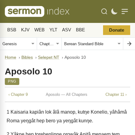
BSB
KJV
WEB
YLT
ASV
BBE
Donate
Home
›
Bibles
›
Selepet NT
›
Aposolo 10
Aposolo 10
PNG
‹ Chapter 9
Aposolo — All Chapters
Chapter 11 ›
1
Kaisaria kapiân lok âlâ manop, kutŋe Konelio, yâhâmâ
Roma yeŋgât hep bero ya yeŋgât kunŋe.
2
Yâkŋe hep torehenlipŋe orowâk Anitâ mepaem tem