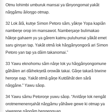
Otmu lohimbi umburuk mansai ya tânyongomat yakât
nâŋgâmu âiloŋgo otmap.
32
Lok âlâ, kutŋe Simon Petoro sâm, yâkŋe Yopa kapiân
nambeŋe orop im mansawot. Nambeŋaŋe bulimakao
hâkŋe gahaem yu ya gârem katmu puluhumai yâkât emet
saru ginŋan tap. Yakât otmâ lok hâŋgânyongorâ ari Simon
Petoro yan tap ya dâim takanomai."
33
Yawu eknohomu sâm nâŋe lok yu hâŋgânyongomune
gâhâlen ari dâihekŋetâ orowâk takai. Gâŋe takarâ biwine
heroŋe oap. Yakât otmâ gâŋe Kutdâhât den sârâ
nâŋgâne.” Yawu sâop.
34
Yawu sâmu Petoroŋe yuwu sâop. “Anitâŋe lok nengât
orotmemenenŋahât nâŋgâmu yâhâwe gewe ki otmap ya
yiwereŋe nâŋgâm heŋgeŋguan.