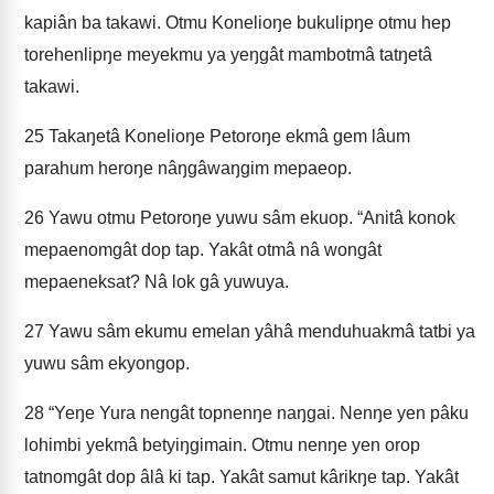
kapiân ba takawi. Otmu Konelioŋe bukulipŋe otmu hep
torehenlipŋe meyekmu ya yeŋgât mambotmâ tatŋetâ
takawi.
25
Takaŋetâ Konelioŋe Petoroŋe ekmâ gem lâum
parahum heroŋe nâŋgâwaŋgim mepaeop.
26
Yawu otmu Petoroŋe yuwu sâm ekuop. “Anitâ konok
mepaenomgât dop tap. Yakât otmâ nâ wongât
mepaeneksat? Nâ lok gâ yuwuya.
27
Yawu sâm ekumu emelan yâhâ menduhuakmâ tatbi ya
yuwu sâm ekyongop.
28
“Yeŋe Yura nengât topnenŋe naŋgai. Nenŋe yen pâku
lohimbi yekmâ betyiŋgimain. Otmu nenŋe yen orop
tatnomgât dop âlâ ki tap. Yakât samut kârikŋe tap. Yakât