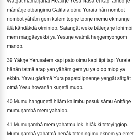
Wâtgât mâmâŋahât Heakŋe Yesu Nasaret kapi amboŋe
mâmâŋe otbaŋgimu Galilaia otmu Yuraia hân nombot
nombot yâhâm gem kulem topŋe topŋe memu ekmunŋe
âlâ kândâkdâ otminiop. Satangât weke bâleŋaŋe lohimbi
mem mâŋgâeyekbi ya Yesuŋe watmâ heŋgemyongom
manop.
39
Yâkŋe Yerusalem kapi pato otmu kapi tipi tapi Yuraia
hânân tatmâ arap yan yâhâm gem yu ya olop miop ya
ekbin. Yawu gârâmâ Yura papatolipnenŋe yeŋgât sâtgât
otmâ Yesu howanân kuŋetâ muop.
40
Mumu hanguŋetâ hilâm kalimbu pesuk sâmu Anitâŋe
mumuŋambâ mem yahalop.
41
Mumuŋambâ mem yahatmu lok ihilâk ki teteyiŋgiop.
Mumuŋambâ yahatmâ nenâk teteningimu eknom ya emet