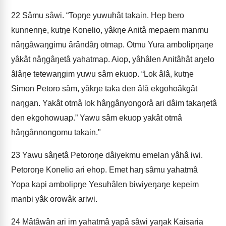
22
Sâmu sâwi. “Topŋe yuwuhât takain. Hep bero
kunnenŋe, kutŋe Konelio, yâkŋe Anitâ mepaem manmu
nâŋgâwaŋgimu ârândâŋ otmap. Otmu Yura ambolipŋaŋe
yâkât nâŋgâŋetâ yahatmap. Aiop, yâhâlen Anitâhât aŋelo
âlâŋe tetewaŋgim yuwu sâm ekuop. “Lok âlâ, kutŋe
Simon Petoro sâm, yâkŋe taka den âlâ ekgohoâkgât
naŋgan. Yakât otmâ lok hâŋgânyongorâ ari dâim takaŋetâ
den ekgohowuap.” Yawu sâm ekuop yakât otmâ
hâŋgânnongomu takain."
23
Yawu sâŋetâ Petoroŋe dâiyekmu emelan yâhâ iwi.
Petoroŋe Konelio ari ehop. Emet haŋ sâmu yahatmâ
Yopa kapi ambolipŋe Yesuhâlen biwiyeŋaŋe kepeim
manbi yâk orowâk ariwi.
24
Mâtâwân ari im yahatmâ yapâ sâwi yaŋak Kaisaria