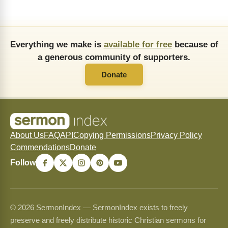
Everything we make is
available for free
because of
a generous community of supporters.
Donate
About Us
FAQ
API
Copying Permissions
Privacy Policy
Commendations
Donate
Follow
© 2026 SermonIndex — SermonIndex exists to freely
preserve and freely distribute historic Christian sermons for