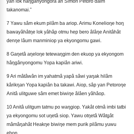
yan lok hâŋgânyongorâ ari Simon Petoro dâim
takanomai."
7
Yawu sâm ekum pilâm ba ariop. Arimu Konelioŋe hoŋ
bawayâhâtŋe lok yâhâp otmu hep bero âlâŋe Anitâhât
denŋe lâum manminiop ya ekyongomu gawi.
8
Gaŋetâ aŋeloŋe tetewaŋgim den ekuop ya ekyongom
hâŋgânyongomu Yopa kapiân ariwi.
9
Ari mâtâwân im yahatmâ yapâ sâwi yaŋak hilâm
kârikŋan Yopa kapiân ba takawi. Aiop, sâp yan Petoroŋe
Anitâ ulitguwe sâm emet biwiŋe âlâen yâhâop.
10
Anitâ ulitgum tatmu po waŋgiop. Yakât otmâ imbi tatbi
ya ekyongomu sot uŋetâ siop. Yawu otŋetâ Wâtgât
mâmâŋahât Heakŋe biwiŋe mem purik pilâmu yuwu
ehop.