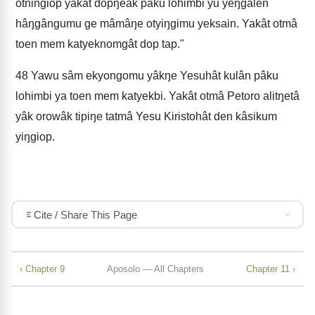
otningiop yakât dopŋeâk pâku lohimbi yu yeŋgâlen
hâŋgângumu ge mâmâŋe otyiŋgimu yeksain. Yakât otmâ
toen mem katyeknomgât dop tap."
48
Yawu sâm ekyongomu yâkŋe Yesuhât kulân pâku
lohimbi ya toen mem katyekbi. Yakât otmâ Petoro alitŋetâ
yâk orowâk tipiŋe tatmâ Yesu Kiristohât den kâsikum
yiŋgiop.
Cite / Share This Page
‹ Chapter 9
Aposolo — All Chapters
Chapter 11 ›