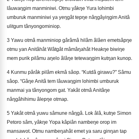
lâuwaŋgim manminiwi. Otmu yâkŋe Yura lohimbi
umburuk manminiwi ya yeŋgât tepŋe nâŋgâyiŋgim Anitâ
ulitgum tânyongominiop.
3
Yawu otmâ manminiop gârâmâ hilâm âlâen emetsâpŋe
otmu yan Anitâhât Wâtgât mâmâŋahât Heakŋe biwiŋe
mem purik pilâmu aŋelo âlâŋe tetewaŋgim kutŋan kunop.
4
Kunmu pârâk pilâm ekmâ sâop. “Kutdâ girawu?” Sâmu
sâop. “Gâŋe Anitâ tem lâuwaŋgim lohimbi umburuk
manmai ya tânyongom gat. Yakât otmâ Anitâŋe
nâŋgâhihimu âlepŋe otmap.
5
Yakât otmâ yuwu sâmune nâŋgâ. Lok âlâ, kutŋe Simon
Petoro sâm, yâkŋe Yopa kâpiân nambeŋe orop im
mansawot. Otmu nambeŋahât emet ya saru ginŋan tap