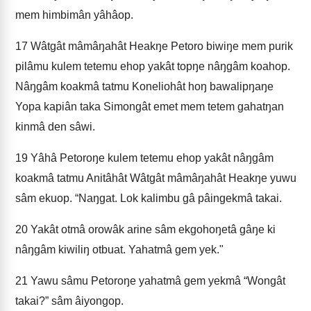
mem himbimân yâhâop.
17
Wâtgât mâmâŋahât Heakŋe Petoro biwiŋe mem purik
pilâmu kulem tetemu ehop yakât topŋe nâŋgâm koahop.
Nâŋgâm koakmâ tatmu Koneliohât hoŋ bawalipŋaŋe
Yopa kapiân taka Simongât emet mem tetem gahatŋan
kinmâ den sâwi.
19
Yâhâ Petoroŋe kulem tetemu ehop yakât nâŋgâm
koakmâ tatmu Anitâhât Wâtgât mâmâŋahât Heakŋe yuwu
sâm ekuop. “Naŋgat. Lok kalimbu gâ pâingekmâ takai.
20
Yakât otmâ orowâk arine sâm ekgohoŋetâ gâŋe ki
nâŋgâm kiwiliŋ otbuat. Yahatmâ gem yek."
21
Yawu sâmu Petoroŋe yahatmâ gem yekmâ “Wongât
takai?” sâm âiyongop.