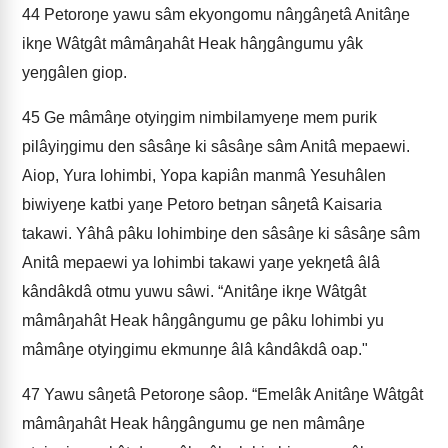
44
Petoroŋe yawu sâm ekyongomu nâŋgâŋetâ Anitâŋe
ikŋe Wâtgât mâmâŋahât Heak hâŋgângumu yâk
yeŋgâlen giop.
45
Ge mâmâŋe otyiŋgim nimbilamyeŋe mem purik
pilâyiŋgimu den sâsâŋe ki sâsâŋe sâm Anitâ mepaewi.
Aiop, Yura lohimbi, Yopa kapiân manmâ Yesuhâlen
biwiyeŋe katbi yaŋe Petoro betŋan sâŋetâ Kaisaria
takawi. Yâhâ pâku lohimbiŋe den sâsâŋe ki sâsâŋe sâm
Anitâ mepaewi ya lohimbi takawi yaŋe yekŋetâ âlâ
kândâkdâ otmu yuwu sâwi. “Anitâŋe ikŋe Wâtgât
mâmâŋahât Heak hâŋgângumu ge pâku lohimbi yu
mâmâŋe otyiŋgimu ekmunŋe âlâ kândâkdâ oap."
47
Yawu sâŋetâ Petoroŋe sâop. “Emelâk Anitâŋe Wâtgât
mâmâŋahât Heak hâŋgângumu ge nen mâmâŋe