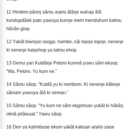
11
Himbim pâroŋ sâmu aŋelo âlâŋe wahap âlâ
kundupdâek pato yawuya kunŋe mem menduhum katmu
hânân giop.
12
Yakât biwiŋan soŋgo, hambe, nâi topŋe topŋe, neneŋe
ki neneŋe katyehop ya tatmu ehop.
13
Gemu yan Kutdâŋe Petoro kunmâ yuwu sâm ekuop.
“Wa, Petoro. Yu kum ne."
14
Sâmu sâop. “Kutdâ yu ki nembom. Ki neneŋe bâleŋe
sâmain yuwuya âlâ ki neman."
15
Sâmu sâop. “Yu kum ne sâm ekgohoan yukât ki hâkâŋ
otmâ pilâwuat.” Yawu sâop.
16
Den ya kalimbuŋe ekum yakât kakŋan aŋelo yaŋe