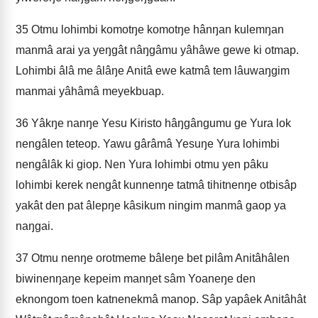
35
Otmu lohimbi komotŋe komotŋe hânŋan kulemŋan
manmâ arai ya yeŋgât nâŋgâmu yâhâwe gewe ki otmap.
Lohimbi âlâ me âlâŋe Anitâ ewe katmâ tem lâuwaŋgim
manmai yâhâmâ meyekbuap.
36
Yâkŋe nanŋe Yesu Kiristo hâŋgângumu ge Yura lok
nengâlen teteop. Yawu gârâmâ Yesuŋe Yura lohimbi
nengâlâk ki giop. Nen Yura lohimbi otmu yen pâku
lohimbi kerek nengât kunnenŋe tatmâ tihitnenŋe otbisâp
yakât den pat âlepŋe kâsikum ningim manmâ gaop ya
naŋgai.
37
Otmu nenŋe orotmeme bâleŋe bet pilâm Anitâhâlen
biwinenŋaŋe kepeim manŋet sâm Yoaneŋe den
eknongom toen katnenekmâ manop. Sâp yapâek Anitâhât