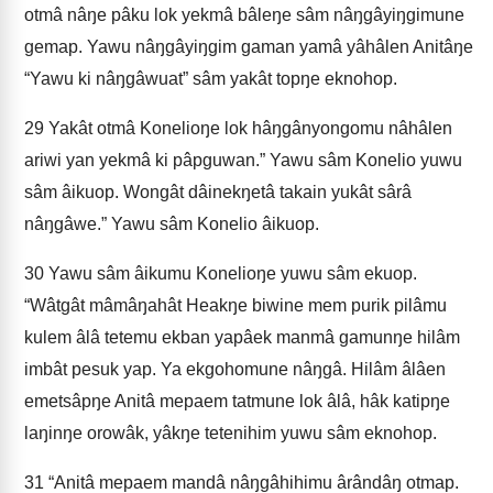
otmâ nâŋe pâku lok yekmâ bâleŋe sâm nâŋgâyiŋgimune
gemap. Yawu nâŋgâyiŋgim gaman yamâ yâhâlen Anitâŋe
“Yawu ki nâŋgâwuat” sâm yakât topŋe eknohop.
29
Yakât otmâ Konelioŋe lok hâŋgânyongomu nâhâlen
ariwi yan yekmâ ki pâpguwan.” Yawu sâm Konelio yuwu
sâm âikuop. Wongât dâinekŋetâ takain yukât sârâ
nâŋgâwe.” Yawu sâm Konelio âikuop.
30
Yawu sâm âikumu Konelioŋe yuwu sâm ekuop.
“Wâtgât mâmâŋahât Heakŋe biwine mem purik pilâmu
kulem âlâ tetemu ekban yapâek manmâ gamunŋe hilâm
imbât pesuk yap. Ya ekgohomune nâŋgâ. Hilâm âlâen
emetsâpŋe Anitâ mepaem tatmune lok âlâ, hâk katipŋe
laŋinŋe orowâk, yâkŋe tetenihim yuwu sâm eknohop.
31
“Anitâ mepaem mandâ nâŋgâhihimu ârândâŋ otmap.