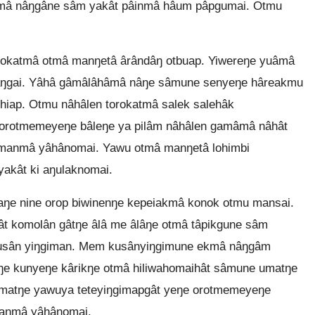
kmâ nâŋgâne sâm yakât pâinmâ hâum pâpgumai. Otmu
okatmâ otmâ manŋetâ ârândâŋ otbuap. Yiwereŋe yuâmâ
naŋgai. Yâhâ gâmâlâhâmâ nâŋe sâmune senyeŋe hâreakmu
ihiap. Otmu nâhâlen torokatmâ salek salehâk
orotmemeyeŋe bâleŋe ya pilâm nâhâlen gamâmâ nâhât
manmâ yâhânomai. Yawu otmâ manŋetâ lohimbi
akât ki aŋulaknomai.
aŋe nine orop biwinenŋe kepeiakmâ konok otmu mansai.
 komolân gâtŋe âlâ me âlâŋe otmâ tâpikgune sâm
usân yiŋgiman. Mem kusânyiŋgimune ekmâ nâŋgâm
 kunyeŋe kârikŋe otmâ hiliwahomaihât sâmune umatŋe
 umatŋe yawuya teteyiŋgimapgât yeŋe orotmemeyeŋe
manmâ yâhânomai.