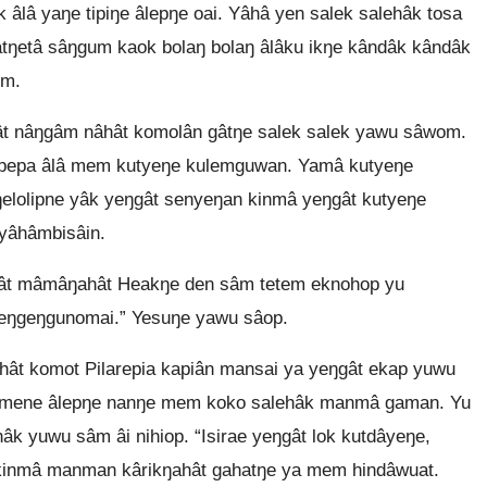
âlâ yaŋe tipiŋe âlepŋe oai. Yâhâ yen salek salehâk tosa
ŋetâ sâŋgum kaok bolaŋ bolaŋ âlâku ikŋe kândâk kândâk
om.
t nâŋgâm nâhât komolân gâtŋe salek salek yawu sâwom.
 pepa âlâ mem kutyeŋe kulemguwan. Yamâ kutyeŋe
lolipne yâk yeŋgât senyeŋan kinmâ yeŋgât kutyeŋe
yâhâmbisâin.
tgât mâmâŋahât Heakŋe den sâm tetem eknohop yu
eŋgeŋgunomai.” Yesuŋe yawu sâop.
ât komot Pilarepia kapiân mansai ya yeŋgât ekap yuwu
memene âlepŋe nanŋe mem koko salehâk manmâ gaman. Yu
k yuwu sâm âi nihiop. “Isirae yeŋgât lok kutdâyeŋe,
 kinmâ manman kârikŋahât gahatŋe ya mem hindâwuat.