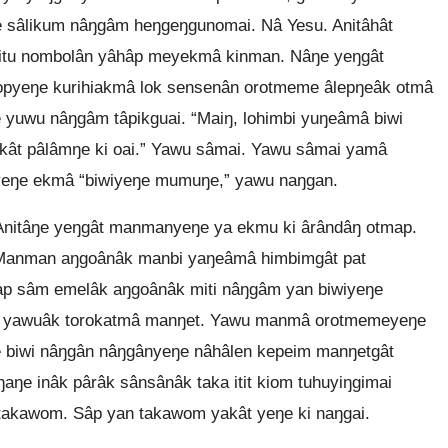
e sâlikum nâŋgâm heŋgeŋgunomai. Nâ Yesu. Anitâhât
tu nombolân yâhâp meyekmâ kinman. Nâŋe yeŋgât
pyeŋe kurihiakmâ lok sensenân orotmeme âlepŋeâk otmâ
 yuwu nâŋgâm tâpikguai. “Maiŋ, lohimbi yuŋeâmâ biwi
kât pâlâmŋe ki oai.” Yawu sâmai. Yawu sâmai yamâ
yeŋe ekmâ “biwiyeŋe mumuŋe,” yawu naŋgan.
Anitâŋe yeŋgât manmanyeŋe ya ekmu ki ârândâŋ otmap.
Manman aŋgoânâk manbi yaŋeâmâ himbimgât pat
map sâm emelâk aŋgoânâk miti nâŋgâm yan biwiyeŋe
a yawuâk torokatmâ manŋet. Yawu manmâ orotmemeyeŋe
e biwi nâŋgân nâŋgânyeŋe nâhâlen kepeim manŋetgât
aŋe inâk pârâk sânsânâk taka itit kiom tuhuyiŋgimai
takawom. Sâp yan takawom yakât yeŋe ki naŋgai.