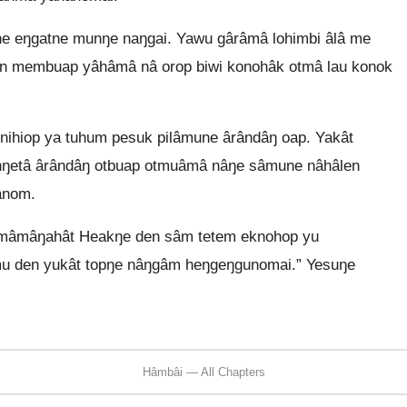
 eŋgatne munŋe naŋgai. Yawu gârâmâ lohimbi âlâ me
an membuap yâhâmâ nâ orop biwi konohâk otmâ lau konok
hiop ya tuhum pesuk pilâmune ârândâŋ oap. Yakât
nŋetâ ârândâŋ otbuap otmuâmâ nâŋe sâmune nâhâlen
ânom.
t mâmâŋahât Heakŋe den sâm tetem eknohop yu
u den yukât topŋe nâŋgâm heŋgeŋgunomai.” Yesuŋe
Hâmbâi — All Chapters