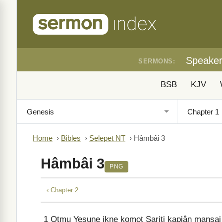
Speake
SERMONS:
BSB
KJV
Home
›
Bibles
›
Selepet NT
›
Hâmbâi 3
Hâmbâi 3
PNG
‹ Chapter 2
1
Otmu Yesuŋe ikŋe komot Sariti kapiân mansai