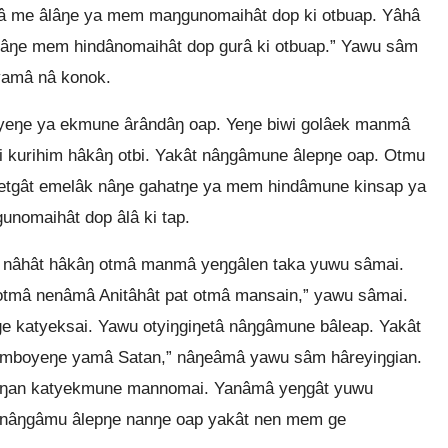
lâ me âlâŋe ya mem maŋgunomaihât dop ki otbuap. Yâhâ
âŋe mem hindânomaihât dop gurâ ki otbuap.” Yawu sâm
yamâ nâ konok.
ŋe ya ekmune ârândâŋ oap. Yeŋe biwi golâek manmâ
i kurihim hâkâŋ otbi. Yakât nâŋgâmune âlepŋe oap. Otmu
ŋetgât emelâk nâŋe gahatŋe ya mem hindâmune kinsap ya
unomaihât dop âlâ ki tap.
 nâhât hâkâŋ otmâ manmâ yeŋgâlen taka yuwu sâmai.
 otmâ nenâmâ Anitâhât pat otmâ mansain,” yawu sâmai.
 katyeksai. Yawu otyiŋgiŋetâ nâŋgâmune bâleap. Yakât
amboyeŋe yamâ Satan,” nâŋeâmâ yawu sâm hâreyiŋgian.
eŋan katyekmune mannomai. Yanâmâ yeŋgât yuwu
e nâŋgâmu âlepŋe nanŋe oap yakât nen mem ge