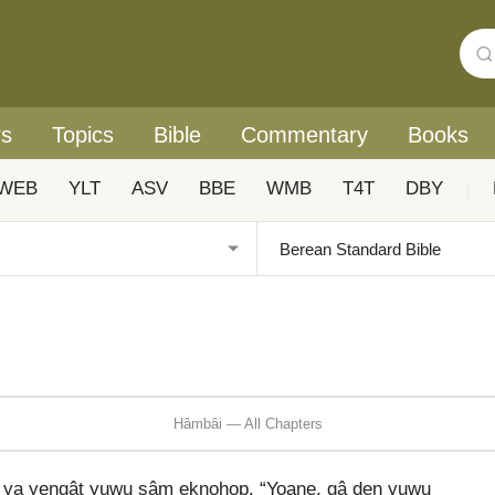
rs
Topics
Bible
Commentary
Books
WEB
YLT
ASV
BBE
WMB
T4T
DBY
|
Hâmbâi — All Chapters
 ya yeŋgât yuwu sâm eknohop. “Yoane, gâ den yuwu