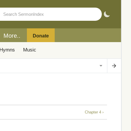
More..
Donate
Hymns
Music
Chapter 4 ›