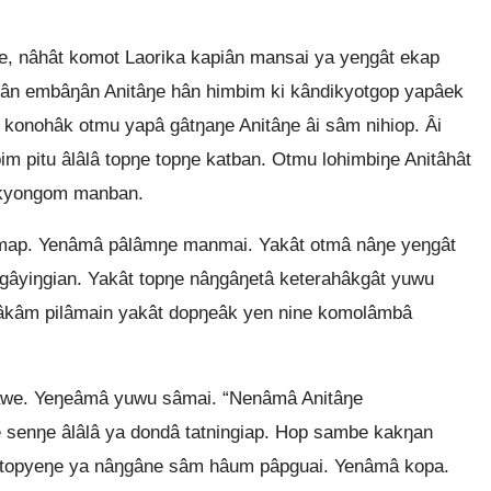
, nâhât komot Laorika kapiân mansai ya yeŋgât ekap
oân embâŋân Anitâŋe hân himbim ki kândikyotgop yapâek
 konohâk otmu yapâ gâtŋaŋe Anitâŋe âi sâm nihiop. Âi
 pitu âlâlâ topŋe topŋe katban. Otmu lohimbiŋe Anitâhât
 ekyongom manban.
map. Yenâmâ pâlâmŋe manmai. Yakât otmâ nâŋe yeŋgât
ŋgâyiŋgian. Yakât topŋe nâŋgâŋetâ keterahâkgât yuwu
kâm pilâmain yakât dopŋeâk yen nine komolâmbâ
âwe. Yeŋeâmâ yuwu sâmai. “Nenâmâ Anitâŋe
 senŋe âlâlâ ya dondâ tatningiap. Hop sambe kakŋan
topyeŋe ya nâŋgâne sâm hâum pâpguai. Yenâmâ kopa.