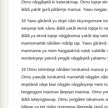
Otmu nâŋgâŋetâ ki keterakmap. Otmu topŋe e
âlâlâ yakât gurâ pâlâmŋe mansai. Yawu naŋgan.
18
Yawu gârâmâ yu otŋet sâm ekyongomune tor
senyeŋe bok sâmu âlâlâ yakât ekmâ topŋe ki 
âlâlâ ya ekmâ topŋe nâŋgânomai yakât dop tatn
mannomaihât nâhâlen mâtâp tap. Yawu gârâmâ 
manmanne ya mem haŋgalakmâ salek salehâk 
nombotŋaŋe yekmâ yeŋgât nâŋgâŋetâ yahatmu y
19
Otmu lohimbiŋe nâhâlen torokatmâ mansai y
Otmu yawuâk torokatmâ mannehât nâŋgâm nâhât
otŋetâmâ nâŋe biwi nâŋgân nâŋgânyeŋe mem k
heŋgeŋgum manman âlepŋan manmai. Otmu yeŋe
âlâlâ teteyiŋgiwuap. Otmu yeŋgâlen takamune
bâleŋe ya bet pilâm orotmeme âlepŋeâk otmâ 