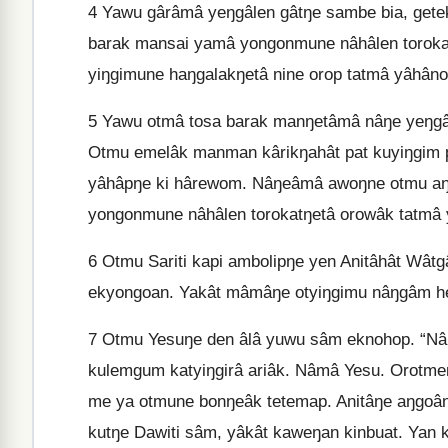
4
Yawu gârâmâ yeŋgâlen gâtŋe sambe bia, getek 
barak mansai yamâ yongonmune nâhâlen torokat
yiŋgimune haŋgalakŋetâ nine orop tatmâ yâhân
5
Yawu otmâ tosa barak manŋetâmâ nâŋe yeŋgâ
Otmu emelâk manman kârikŋahât pat kuyiŋgim
yâhâpŋe ki hârewom. Nâŋeâmâ awoŋne otmu aŋe
yongonmune nâhâlen torokatŋetâ orowâk tatmâ 
6
Otmu Sariti kapi ambolipŋe yen Anitâhât Wâ
ekyongoan. Yakât mâmâŋe otyiŋgimu nâŋgâm h
7
Otmu Yesuŋe den âlâ yuwu sâm eknohop. “Nâh
kulemgum katyiŋgirâ ariâk. Nâmâ Yesu. Orot
me ya otmune bonŋeâk tetemap. Anitâŋe aŋgoânâ
kutŋe Dawiti sâm, yâkât kaweŋan kinbuat. Yan