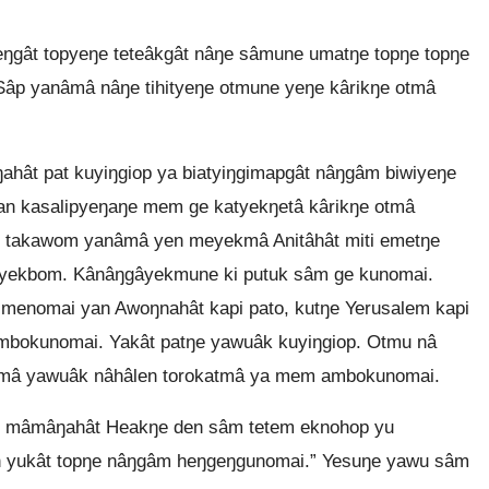
gât topyeŋe teteâkgât nâŋe sâmune umatŋe topŋe topŋe
Sâp yanâmâ nâŋe tihityeŋe otmune yeŋe kârikŋe otmâ
hât pat kuyiŋgiop ya biatyiŋgimapgât nâŋgâm biwiyeŋe
 kasalipyeŋaŋe mem ge katyekŋetâ kârikŋe otmâ
k takawom yanâmâ yen meyekmâ Anitâhât miti emetŋe
âyekbom. Kânâŋgâyekmune ki putuk sâm ge kunomai.
 menomai yan Awoŋnahât kapi pato, kutŋe Yerusalem kapi
mbokunomai. Yakât patŋe yawuâk kuyiŋgiop. Otmu nâ
ârâmâ yawuâk nâhâlen torokatmâ ya mem ambokunomai.
gât mâmâŋahât Heakŋe den sâm tetem eknohop yu
n yukât topŋe nâŋgâm heŋgeŋgunomai.” Yesuŋe yawu sâm