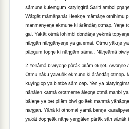
sâmune kulemgum katyiŋgirâ Sariti ambolipŋaŋ
Wâtgât mâmâŋahât Heakŋe mâmâŋe otnihimu pi
manmanyeŋe ekmune ki ârândâŋ otmap. Yeŋe to
gai. Yakât otmâ lohimbi dondâŋe yekmâ topyeŋe
nâŋgân nâŋgânyeŋe ya galemai. Otmu yâkŋe ya
pâpgum topŋe ki nâŋgâm sâmai. Nâŋeâmâ biwi
2
Yenâmâ biwiyeŋe pârâk pilâm ekŋet. Awoŋne 
Otmu nâku yawuâk ekmune ki ârândâŋ otmap. 
kuyiŋgiop ya biatbe sâm oap. Yen ya biatyiŋgi
nâhâlen katmâ orotmeme âlepŋe otmâ manbi y
bâleŋe ya bet pilâm biwi golâek manmâ yâhâpŋ
naŋgan. Yâhâ ki otnomai yamâ benŋe kasalipyeŋ
yakât dopŋeâk nâŋe yeŋgâlen pârâk sân sânâk 