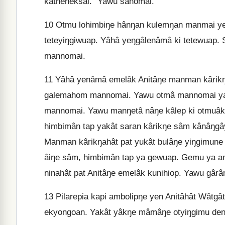
katneneksai.” Yawu sânomai.
10
Otmu lohimbiŋe hânŋan kulemŋan manmai yeŋ
teteyiŋgiwuap. Yâhâ yeŋgâlenâmâ ki tetewuap. 
mannomai.
11
Yâhâ yenâmâ emelâk Anitâŋe manman kârikŋa
galemahom mannomai. Yawu otmâ mannomai yan
mannomai. Yawu manŋetâ nâŋe kâlep ki otmuâ
himbimân tap yakât saran kârikŋe sâm kânâŋg
Manman kârikŋahât pat yukât bulâŋe yiŋgimune
âiŋe sâm, himbimân tap ya gewuap. Gemu ya a
ninahât pat Anitâŋe emelâk kunihiop. Yawu g
13
Pilarepia kapi ambolipŋe yen Anitâhât Wât
ekyongoan. Yakât yâkŋe mâmâŋe otyiŋgimu de