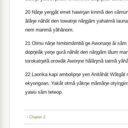
20
Nâŋe yeŋgât emet hawiŋan kinmâ den sâmune
âlâŋe nâhât den towatŋe nâŋgâm yahatmâ laun
nem manmâ yâhânom.
21
Otmu nâŋe himbimâmbâ ge Awonaŋe âi sâm ni
dopŋeâk yeŋe gurâ nâhât den nâŋgâm lâum ma
torokatŋetâ orowâk Awoŋne hâlâŋmâ tatmâ yâh
22
Laorika kapi ambolipŋe yen Anitâhât Wâtgâ
ekyongoan. Yakât otmâ yâkŋe mâmâŋe otyiŋgim
yawu sâm teteop.
‹ Chapter 2