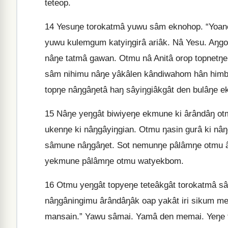
teteop.
14
Yesuŋe torokatmâ yuwu sâm eknohop. “Yoane
yuwu kulemgum katyiŋgirâ ariâk. Nâ Yesu. Aŋg
nâŋe tatmâ gawan. Otmu nâ Anitâ orop topnetŋe
sâm nihimu nâŋe yâkâlen kândiwahom hân himbim
topŋe nâŋgâŋetâ haŋ sâyiŋgiâkgât den bulâŋe
15
Nâŋe yeŋgât biwiyeŋe ekmune ki ârândâŋ ot
ukenŋe ki nâŋgâyiŋgian. Otmu ŋasin gurâ ki nâ
sâmune nâŋgâŋet. Sot nemunŋe pâlâmŋe otmu â
yekmune pâlâmŋe otmu watyekbom.
16
Otmu yeŋgât topyeŋe teteâkgât torokatmâ s
nâŋgâningimu ârândâŋâk oap yakât iri sikum me
mansain.” Yawu sâmai. Yamâ den memai. Yeŋe 