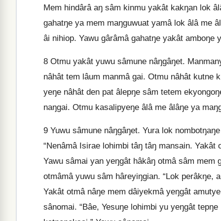
Mem hindârâ aŋ sâm kinmu yakât kakŋan lok â
gahatŋe ya mem maŋguwuat yamâ lok âlâ me âl
âi nihiop. Yawu gârâmâ gahatŋe yakât amboŋe 
8
Otmu yakât yuwu sâmune nâŋgâŋet. Manmanye
nâhât tem lâum manmâ gai. Otmu nâhât kutne k
yeŋe nâhât den pat âlepŋe sâm tetem ekyongo
naŋgai. Otmu kasalipyeŋe âlâ me âlâŋe ya maŋg
9
Yuwu sâmune nâŋgâŋet. Yura lok nombotŋaŋe
“Nenâmâ Isirae lohimbi tâŋ tâŋ mansain. Yakât
Yawu sâmai yan yeŋgât hâkâŋ otmâ sâm mem ge
otmâmâ yuwu sâm hâreyiŋgian. “Lok perâkŋe, 
Yakât otmâ nâŋe mem dâiyekmâ yeŋgât amuty
sânomai. “Bâe, Yesuŋe lohimbi yu yeŋgât tepŋ