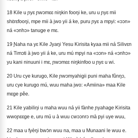
18
Kile u ɲyɛ ɲwɔmɛɛ niŋkin fooŋi ke, uru u ɲyɛ mii
shɛ̀rɛfooŋi, mpe mii à jwo yii á ke, puru ɲyɛ a mpyi: «ɔɔn»
ná «ɔnhɔ» tanuge e mɛ.
19
Ɲaha na yɛ Kile Jyaŋi Yesu Kirisita kyaa mii ná Silivɛn
ná Timɔti à jwo yii á ke, uru mú mpyi na «ɔɔn» ná «ɔnhɔ»
yu kani ninuuni i mɛ, ɲwɔmɛɛ niŋkinfoo u ɲyɛ u wi.
20
Uru cye kurugo, Kile ɲwɔmyahigii puni maha fûnŋɔ,
uru cye kurugo mú, wuu maha jwo: «Amiina» maa Kile
mɛge pêe.
21
Kile yabiliŋi u maha wuu ná yii fànhe ɲyahage Kirisita
wwoɲɛɛge e, uru mú u à wuu cwɔɔnrɔ mà pyi uye wuu,
22
maa u fyèŋi bwɔ̀n wuu na, maa u Munaani le wuu e.