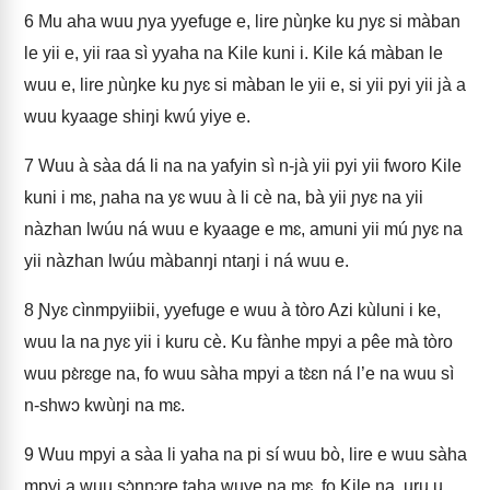
6
Mu aha wuu ɲya yyefuge e, lire ɲùŋke ku ɲyɛ si màban
le yii e, yii raa sì yyaha na Kile kuni i. Kile ká màban le
wuu e, lire ɲùŋke ku ɲyɛ si màban le yii e, si yii pyi yii jà a
wuu kyaage shiŋi kwú yiye e.
7
Wuu à sàa dá li na na yafyin sì n‑jà yii pyi yii fworo Kile
kuni i mɛ, ɲaha na yɛ wuu à li cè na, bà yii ɲyɛ na yii
nàzhan lwúu ná wuu e kyaage e mɛ, amuni yii mú ɲyɛ na
yii nàzhan lwúu màbanŋi ntaŋi i ná wuu e.
8
Ɲyɛ cìnmpyiibii, yyefuge e wuu à tòro Azi kùluni i ke,
wuu la na ɲyɛ yii i kuru cè. Ku fànhe mpyi a pêe mà tòro
wuu pɛ̀rɛge na, fo wuu sàha mpyi a tɛ̀ɛn ná l’e na wuu sì
n‑shwɔ kwùŋi na mɛ.
9
Wuu mpyi a sàa li yaha na pi sí wuu bò, lire e wuu sàha
mpyi a wuu sɔ̀nŋɔre taha wuye na mɛ, fo Kile na, uru u