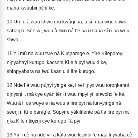
maha kwùubii ɲɛ̀ni ke.
10
Uru u à wuu shwɔ uru kwùŋi na, u sí n‑pa wuu shwɔ
sahaŋki. Sèe wi, wuu à tɛ̀ɛn ná l’e na u saha sí n‑pa wuu
shwɔ.
11
Yii mú na wuu tɛ̀re ná Kileɲarege e. Yire Kileɲareyi
niɲyahayi kurugo, kacɛnni Kile à pyi wuu á ke,
shinɲyahara na fwù kaan u á lire kurugo.
12
Nde l’à wuu ɲùɲyi yîrige ke, lire li ɲyɛ wuu toroŋkanni
diɲyɛŋi i, mà cye cyán tèni i wuu mpyi yii shwɔhɔl’e ke.
Wuu à li cè wuye e na wuu à lire pyi ná funvyinge ná
sèeŋi i, Kile barag’e. Sùpyire yákilifente bà t’à lire pyi mɛ,
ŋka Kile ntɛ̀gɛŋi cye kurugo l’à pyi.
13
Yii li cè na nde yii à kâla wuu lɛtɛribil’e maa li yyaha cè