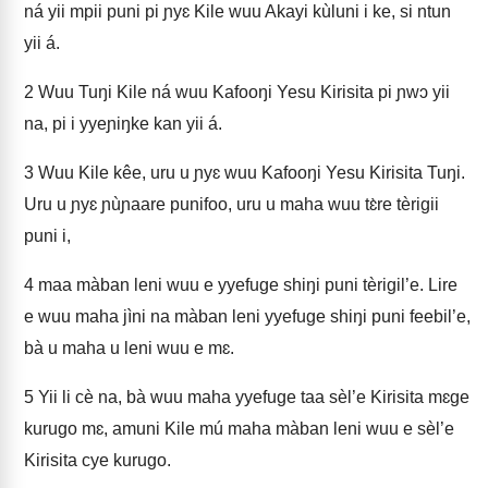
ná yii mpii puni pi ɲyɛ Kile wuu Akayi kùluni i ke, si ntun
yii á.
2
Wuu Tuŋi Kile ná wuu Kafooŋi Yesu Kirisita pi ɲwɔ yii
na, pi i yyeɲiŋke kan yii á.
3
Wuu Kile kêe, uru u ɲyɛ wuu Kafooŋi Yesu Kirisita Tuŋi.
Uru u ɲyɛ ɲùɲaare punifoo, uru u maha wuu tɛ̀re tèrigii
puni i,
4
maa màban leni wuu e yyefuge shiŋi puni tèrigil’e. Lire
e wuu maha jìni na màban leni yyefuge shiŋi puni feebil’e,
bà u maha u leni wuu e mɛ.
5
Yii li cè na, bà wuu maha yyefuge taa sèl’e Kirisita mɛge
kurugo mɛ, amuni Kile mú maha màban leni wuu e sèl’e
Kirisita cye kurugo.