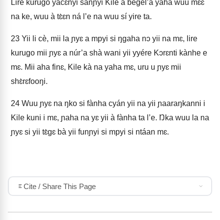
Lire kurugo yacɛnyi sanɲyi Kile à bégel’a yaha wuu mɛɛ
na ke, wuu à tɛ̀ɛn ná l’e na wuu sí yire ta.
23
Yii li cè, mii la ɲyɛ a mpyi si ŋgaha nɔ yii na mɛ, lire
kurugo mii ɲyɛ a núr’a shà wani yii yyére Kɔrɛnti kànhe e
mɛ. Mii aha finɛ, Kile kà na yaha mɛ, uru u ɲyɛ mii
shɛ̀rɛfooŋi.
24
Wuu ɲyɛ na ŋko si fànha cyán yii na yii ɲaaraŋkanni i
Kile kuni i mɛ, ɲaha na yɛ yii à fànha ta l’e. Ŋka wuu la na
ɲyɛ si yii tɛ̀gɛ bà yii funɲyi si mpyi si ntáan mɛ.
Cite / Share This Page