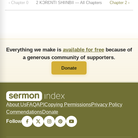
‹ Chapter 0
2 KƆRƐNTI SHIINBII — All Chapters
Chapter 2 ›
Everything we make is
available for free
because of
a generous community of supporters.
Donate
About Us
FAQ
API
Copying Permissions
Privacy Policy
Commendations
Donate
Follow