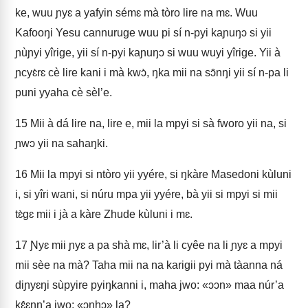
ke, wuu ɲyɛ a yafyin sémɛ mà tòro lire na mɛ. Wuu
Kafooŋi Yesu cannuruge wuu pi sí n‑pyi kaɲuŋɔ si yii
ɲùɲyi yîrige, yii sí n‑pyi kaɲuŋɔ si wuu wuyi yîrige. Yii à
ɲcyɛ̀rɛ cè lire kani i mà kwɔ̀, ŋka mii na sɔ̂nŋi yii sí n‑pa li
puni yyaha cè sèl’e.
15
Mii à dá lire na, lire e, mii la mpyi si sà fworo yii na, si
ɲwɔ yii na sahaŋki.
16
Mii la mpyi si ntòro yii yyére, si ŋkàre Masedoni kùluni
i, si yîri wani, si núru mpa yii yyére, bà yii si mpyi si mii
tɛ̀gɛ mii i jà a kàre Zhude kùluni i mɛ.
17
Ɲyɛ mii ɲyɛ a pa shà mɛ, lir’à li cyêe na li ɲyɛ a mpyi
mii sèe na mà? Taha mii na na karigii pyi mà tàanna ná
diɲyɛŋi sùpyire pyiŋkanni i, maha jwo: «ɔɔn» maa núr’a
kɛ̂ɛnŋ’a jwo: «ɔnhɔ» la?