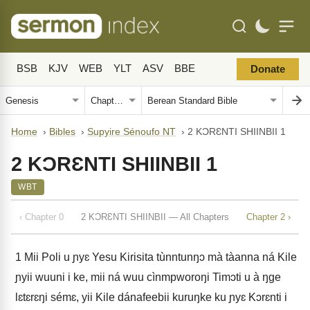
BSB
KJV
WEB
YLT
ASV
BBE
Donate
Home
›
Bibles
›
Supyire Sénoufo NT
›
2 KƆRƐNTI SHIINBII 1
2 KƆRƐNTI SHIINBII 1
WBT
‹ Chapter 0
2 KƆRƐNTI SHIINBII — All Chapters
Chapter 2 ›
1
Mii Poli u ɲyɛ Yesu Kirisita tùnntunŋɔ mà tàanna ná Kile
ɲyii wuuni i ke, mii ná wuu cìnmpworoŋi Timɔti u à ŋge
lɛtɛrɛŋi sémɛ, yii Kile dánafeebii kuruŋke ku ɲyɛ Kɔrɛnti i