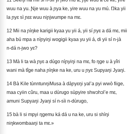
wuu na yu. Ɲje wuu à ɲya ke, yire wuu na yu mú. Ŋka yii
la ɲyɛ sì ɲɛɛ wuu niɲjwumpe na mɛ.
12
Mii na ɲìŋke karigii kyaa yu yii á, yii sí ɲyɛ a dá mɛ, mii
aha bú mpa a nìɲyiŋi wogigii kyaa yu yii á, di yii sí n‑jà
n‑dá n‑jwo yɛ?
13
Mà li ta wà ɲyɛ a dùgo nìɲyiŋi na mɛ, fo ŋge u à yîri
wani mà tîge naha ɲìŋke na ke, uru u ɲyɛ Supyaŋi Jyaŋi.
14
Bà Kile tùnntunŋiMusa à dàɲyɛŋi yal’a pyi wwò fiige,
maa cyiin cûru, maa u dùrugo sùpyire shwɔhɔl’e mɛ,
amuni Supyaŋi Jyaŋi sí n‑sìi n‑dùrugo,
15
bà li si mpyi ŋgemu ká dá u na ke, uru si shìŋi
niŋkwombaaŋi ta mɛ.»