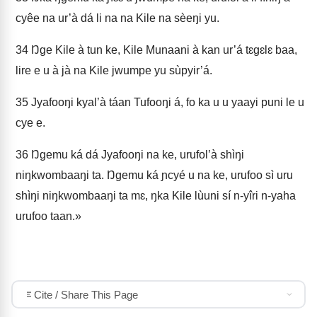
cyêe na ur’à dá li na na Kile na sèeŋi yu.
34
Ŋge Kile à tun ke, Kile Munaani à kan ur’á tɛgɛlɛ baa,
lire e u à jà na Kile jwumpe yu sùpyir’á.
35
Jyafooŋi kyal’à táan Tufooŋi á, fo ka u u yaayi puni le u
cye e.
36
Ŋgemu ká dá Jyafooŋi na ke, urufol’à shìŋi
niŋkwombaaŋi ta. Ŋgemu ká ɲcyé u na ke, urufoo sì uru
shìŋi niŋkwombaaŋi ta mɛ, ŋka Kile lùuni sí n‑yîri n‑yaha
urufoo taan.»
Cite / Share This Page