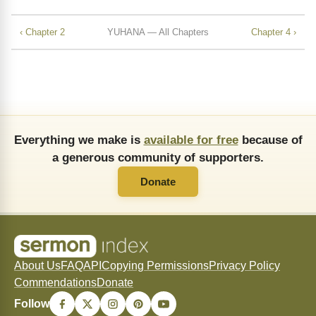
‹ Chapter 2
YUHANA — All Chapters
Chapter 4 ›
Everything we make is
available for free
because of
a generous community of supporters.
Donate
About Us
FAQ
API
Copying Permissions
Privacy Policy
Commendations
Donate
Follow