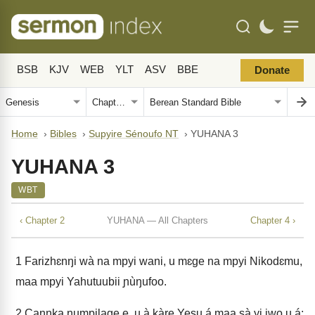
BSB
KJV
WEB
YLT
ASV
BBE
Donate
Home
›
Bibles
›
Supyire Sénoufo NT
›
YUHANA 3
YUHANA 3
WBT
‹ Chapter 2
YUHANA — All Chapters
Chapter 4 ›
1
Farizhɛnŋi wà na mpyi wani, u mɛge na mpyi Nikodɛmu,
maa mpyi Yahutuubii ɲùŋufoo.
2
Canŋka numpilage e, u à kàre Yesu á maa sà yi jwo u á: