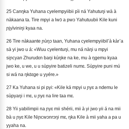
25
Canŋka Yuhana cyelempyiibii pìi ná Yahutuŋi wà à
nàkaana ta. Tire mpyi a lwɔ́ a pwɔ Yahutuubii Kile kuni
ɲjyìviniŋi kyaa na.
26
Tire nàkaante ɲùŋɔ taan, Yuhana cyelempyiibil’à kàr’a
sà yi jwo u á: «Wuu cyelentuŋi, mu ná nàŋi u mpyi
siɲcyan Zhurudɛn baŋi kùŋke na ke, mu à ŋgemu kyaa
jwo ke, u we, u u sùpyire batizeli numɛ. Sùpyire puni mú
si wá na ŋkɛ̀ɛge u yyére.»
27
Ka Yuhana si pi pyi: «Kile ká mpyi u ɲyɛ a ndemu le
sùpyaŋi i mɛ, u ɲyɛ na lire taa mɛ.
28
Yii yabilimpii na ɲyɛ mii shérii, mii à yi jwo yii á na mii
bà u ɲyɛ Kile Niɲcwɔnrɔŋi mɛ, ŋka Kile à mii yaha a pa u
yyaha na.