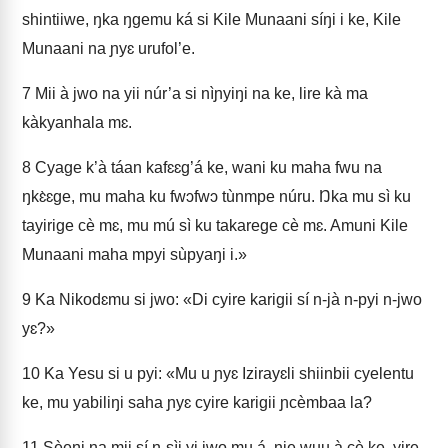
shintiiwe, ŋka ŋgemu ká si Kile Munaani síŋi i ke, Kile
Munaani na ɲyɛ urufol’e.
7
Mii à jwo na yii núr’a si nìɲyiŋi na ke, lire kà ma
kàkyanhala mɛ.
8
Cyage k’à táan kafɛɛg’á ke, wani ku maha fwu na
ŋkɛ̀ɛge, mu maha ku fwɔfwɔ tùnmpe núru. Ŋka mu sì ku
tayirige cè mɛ, mu mú sì ku takarege cè mɛ. Amuni Kile
Munaani maha mpyi sùpyaŋi i.»
9
Ka Nikodɛmu si jwo: «Di cyire karigii sí n‑jà n‑pyi n‑jwo
yɛ?»
10
Ka Yesu si u pyi: «Mu u ɲyɛ Izirayɛli shiinbii cyelentu
ke, mu yabiliŋi saha ɲyɛ cyire karigii ɲcèmbaa la?
11
Sèeŋi na mii sí n‑sìi yi jwo mu á, ɲje wuu à cè ke, yire