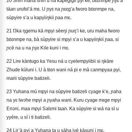
20
Shin maha shin u na kapegigii pyi ke, bɛ̀ɛnmpe ɲyɛ a
táan urufol’á mɛ. U ɲyɛ na ɲɛɛg’a fworo bɛ̀ɛnmpe na,
sùpyire s’a u kapyiiŋkii ɲaa mɛ.
21
Ŋka ŋgemu ká mpyi sèeŋi ɲuŋ’i ke, uru maha fworo
bɛ̀ɛnmpe na, bà sùpyire si mpyi s’a u kapyiiŋkii ɲaa, si
ɲcè na u na ɲyɛ Kile kuni i mɛ.
22
Lire kàntugo ka Yesu ná u cyelempyiibii si ŋkàre
Zhude kùluni i. U à tɛ̀ɛn wani ná pi e mà canmpyaa pyi,
marii sùpyire batizeli.
23
Yuhana mú mpyi na sùpyire batizeli cyage k’e, ɲaha
na yɛ lwɔhe mpyi a ɲyaha wani. Kuru cyage mɛge mpyi
Enɔni, maa mpyi Salɛmi taan. Ka sùpyire si wá na sì u
yyére, u sí i ti batizeli.
24
Lir’à pyi a Yuhana ta u sàha jyè kàsuŋi i mɛ.