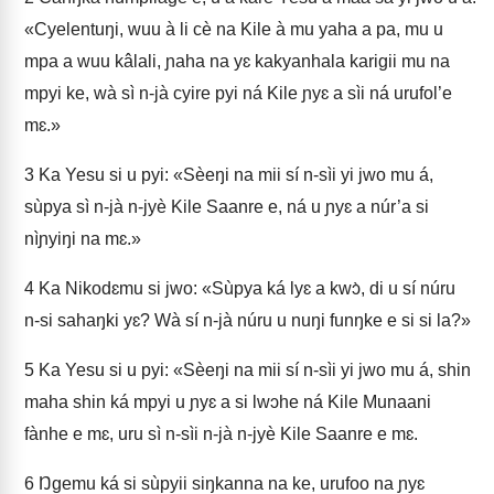
«Cyelentuŋi, wuu à li cè na Kile à mu yaha a pa, mu u
mpa a wuu kâlali, ɲaha na yɛ kakyanhala karigii mu na
mpyi ke, wà sì n‑jà cyire pyi ná Kile ɲyɛ a sìi ná urufol’e
mɛ.»
3
Ka Yesu si u pyi: «Sèeŋi na mii sí n‑sìi yi jwo mu á,
sùpya sì n‑jà n‑jyè Kile Saanre e, ná u ɲyɛ a núr’a si
nìɲyiŋi na mɛ.»
4
Ka Nikodɛmu si jwo: «Sùpya ká lyɛ a kwɔ̀, di u sí núru
n‑si sahaŋki yɛ? Wà sí n‑jà núru u nuŋi funŋke e si si la?»
5
Ka Yesu si u pyi: «Sèeŋi na mii sí n‑sìi yi jwo mu á, shin
maha shin ká mpyi u ɲyɛ a si lwɔhe ná Kile Munaani
fànhe e mɛ, uru sì n‑sìi n‑jà n‑jyè Kile Saanre e mɛ.
6
Ŋgemu ká si sùpyii siŋkanna na ke, urufoo na ɲyɛ