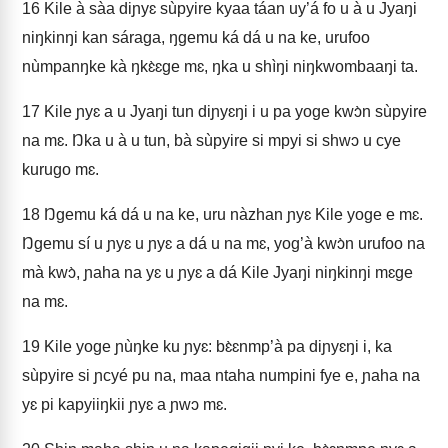
16
Kile à sàa diɲyɛ sùpyire kyaa táan uy’á fo u à u Jyaŋi
niŋkinŋi kan sáraga, ŋgemu ká dá u na ke, urufoo
nùmpanŋke kà ŋkɛ̀ɛge mɛ, ŋka u shìŋi niŋkwombaaŋi ta.
17
Kile ɲyɛ a u Jyaŋi tun diɲyɛŋi i u pa yoge kwɔ̀n sùpyire
na mɛ. Ŋka u à u tun, bà sùpyire si mpyi si shwɔ u cye
kurugo mɛ.
18
Ŋgemu ká dá u na ke, uru nàzhan ɲyɛ Kile yoge e mɛ.
Ŋgemu sí u ɲyɛ u ɲyɛ a dá u na mɛ, yog’à kwɔ̀n urufoo na
mà kwɔ̀, ɲaha na yɛ u ɲyɛ a dá Kile Jyaŋi niŋkinŋi mɛge
na mɛ.
19
Kile yoge ɲùŋke ku ɲyɛ: bɛ̀ɛnmp’à pa diɲyɛŋi i, ka
sùpyire si ɲcyé pu na, maa ntaha numpini fye e, ɲaha na
yɛ pi kapyiiŋkii ɲyɛ a ɲwɔ mɛ.