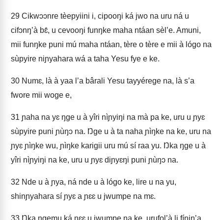
29
Cikwɔɔnre tèepyiini i, cipooŋi ká jwo na uru ná u
cifɔnŋ’à bɛ̂, u cevooŋi funŋke maha ntáan sèl’e. Amuni,
mii funŋke puni mú maha ntáan, tère o tère e mii à lógo na
sùpyire niɲyahara wá a taha Yesu fye e ke.
30
Numɛ, là à yaa l’a bârali Yesu tayyérege na, là s’a
fwore mii woge e,
31
ɲaha na yɛ ŋge u à yîri nìɲyiŋi na mà pa ke, uru u ɲyɛ
sùpyire puni ɲùŋɔ na. Ŋge u à ta naha ɲìŋke na ke, uru na
ɲyɛ ɲìŋke wu, ɲìŋke karigii uru mú sí raa yu. Ŋka ŋge u à
yîri nìɲyiŋi na ke, uru u ɲyɛ diɲyɛŋi puni ɲùŋɔ na.
32
Nde u à ɲya, ná nde u à lógo ke, lire u na yu,
shinɲyahara sí ɲyɛ a ɲɛɛ u jwumpe na mɛ.
33
Ŋka ŋgemu ká ɲɛɛ u jwumpe na ke, urufol’à li fíniŋ’a