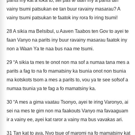
parits iny kat a foka to, sei pas te faan iny a parits tan
vainy tsumi patsukan ee tan buur ravainy masarau? A
vainy tsumi patsukan te faatok iny rora fo iring tsumi!
28
A sikia ma Belsibul, u Aaven Taabos ten Gov to ayei te
faan Vanyo na parits iny buur ravainy masarau faatok iny
non a Waan Ya te naa bus naa me tsumi.
29
“A sikia ta mes te onot non ma sof a numaa tana mes a
parits a fag to na fo mamatsiny ka tsunia onot non tsunia
ma kotskots tsom a mes a parits to, vou ya te see sofsof a
numaa tsunia ya te fag a fo mamatsiny ka.
30
“A mes a gima vaatau Tsonyo, ayei te iring Varonyo, ai
sei na mes te gim non ma faakouts Vanyo ma favaaguam
ir a vainy ee, ayei kat raror a vainy ma bus vavakas ari.
31
Tan kat to aya, Nyo tsue of maromi na fo mamatsiny kat