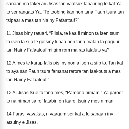
sanaan ma fakei ari Jisas tan vaatsuk tana iring te kat Ya
to ser rangats Ya, “Te toobing kan non tana Faun tsura tan
tsipaar a mes tan Nainy Fafaatouf?"
11
Jisas biny ratuari, “Fiisia, te kaa fi minon ta isen tsumi
ta isen ta siip te gotsiny fi naa non tana matan ta gaguur
tan Nainy Fafaatouf mi gim rom ma ras fatafuts ya?
12
A mes te karap fafis pis iny non a isen a siip to. Tan kat
to aya san Faun tsura famanat rarora tan faakouts a mes
tan Nainy Fafaatouf."
13
Ai Jisas tsue to tana mes, “Paroor a nimam.” Ya paroor
to na niman sa rof fatabin en faarei tsuiny mes niman.
14
Farasi vavakas, ri vaagum ser kat a fo sanaan iny
atsuiny e Jisas.