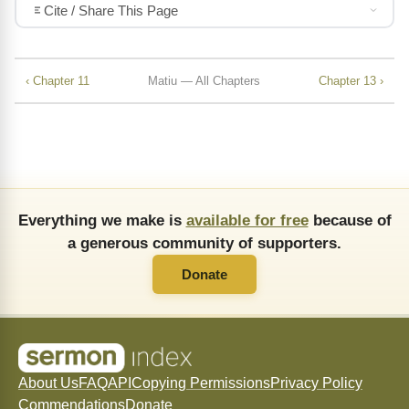
Cite / Share This Page
‹ Chapter 11
Matiu — All Chapters
Chapter 13 ›
Everything we make is
available for free
because of
a generous community of supporters.
Donate
About Us
FAQ
API
Copying Permissions
Privacy Policy
Commendations
Donate