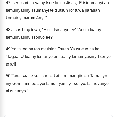
47
Isen tsuri na vainy tsue to ten Jisas, “E tsinamanyi an
famuinyasiny Tsumanyi te tsutsun ror tuwa jiarasan
komainy marom Anyi."
48
Jisas biny towa, “E sei tsinanyo ee? Ai sei fuainy
famuinyasiny Tsonyo ee?"
49
Ya tsitoo na ton matisian Tsuan Ya tsue to na ka,
“Tagaa! U fuainy tsinanyo an fuainy famuinyasiny Tsonyo
to ari!
50
Tana saa, e sei tsun te kat non mangiir ten Tamanyo
iny Gormirmir ee ayei famuinyasiny Tsonyo, fafinevanyo
ai tsinanyo."