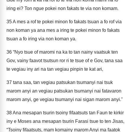
iring ei? Ton ngue pokei non fakats te via non komam.
35
A mes a rof te pokei minon fo fakats tsuan a fo rof via
non koman ya ana mes a iring te pokei minon fo fakats
tsuan a fo iring via non koman ya.
36
“Nyo tsue of maromi na ka to tan nainy vaatsuk ten
Gov, vainy faavot tsutsun ror ri te tsue of e Gov, tana saa
te vegiau iny ari na tan vegiau pinpin te kat ari,
37
tana saa, tan vegiau patsukan tsumanyi nai tsuk
marom anyi an vegiau patsukan tsumanyi nai fatavaron
marom anyi, ge vegiau tsumanyi nai sigan marom anyi."
38
Ana mesapan tsurin tsoiny fifaatsuts tan Faun te kirkir
iny e Moses ana mesapan tsurin Farasi tsue to ten Jisas,
“Tsoiny fifaatsuts, mam komainy marom Anyi ma faatok