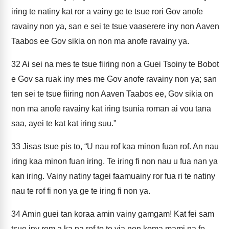
iring te natiny kat ror a vainy ge te tsue rori Gov anofe
ravainy non ya, san e sei te tsue vaaserere iny non Aaven
Taabos ee Gov sikia on non ma anofe ravainy ya.
32
Ai sei na mes te tsue fiiring non a Guei Tsoiny te Bobot
e Gov sa ruak iny mes me Gov anofe ravainy non ya; san
ten sei te tsue fiiring non Aaven Taabos ee, Gov sikia on
non ma anofe ravainy kat iring tsunia roman ai vou tana
saa, ayei te kat kat iring suu."
33
Jisas tsue pis to, “U nau rof kaa minon fuan rof. An nau
iring kaa minon fuan iring. Te iring fi non nau u fua nan ya
kan iring. Vainy natiny tagei faamuainy ror fua ri te natiny
nau te rof fi non ya ge te iring fi non ya.
34
Amin guei tan koraa amin vainy gamgam! Kat fei sam
tsue iny rom a ka na rof to te via non koma mami na fo