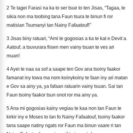
2
Te tagei Farasi na ka to ser tsue to ten Jisas, “Tagaa, te
sikia non ma toobing tana Faun tsura te binun fi ror
matisian Tsumanyi tan Nainy Fafaatouf!"
3
Jisas biny ratuari, “Ami te gogosias a ka te kat e Devit a
Aatouf, a tsuvurara fiisen men vainy tsuan te ves ari
muan!
4
Ayei te naa sa sof a saape ten Gov ana tsoiny faakor
famanat iny towa ma nom koinykoiny te faan iny ari matan
e Gov sa ainy ya, ya fafaan ratuarin vainy tsuan. Sai tan
Faun tsoiny faakor tsun onot ror ma ainy ya.
5
Ana mi gogosias kainy vegiau te kaa non tan Faun te
kirkir iny e Moses to tan fo Nainy Fafaatouf, tsoiny faakor
tana saape natiny ngats ror Faun ma binun vaare ri tan