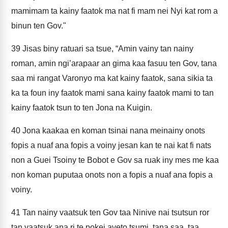
mamimam ta kainy faatok ma nat fi mam nei Nyi kat rom a
binun ten Gov."
39
Jisas biny ratuari sa tsue, “Amin vainy tan nainy
roman, amin ngi’arapaar an gima kaa fasuu ten Gov, tana
saa mi rangat Varonyo ma kat kainy faatok, sana sikia ta
ka ta foun iny faatok mami sana kainy faatok mami to tan
kainy faatok tsun to ten Jona na Kuigin.
40
Jona kaakaa en koman tsinai nana meinainy onots
fopis a nuaf ana fopis a voiny jesan kan te nai kat fi nats
non a Guei Tsoiny te Bobot e Gov sa ruak iny mes me kaa
non koman puputaa onots non a fopis a nuaf ana fopis a
voiny.
41
Tan nainy vaatsuk ten Gov taa Ninive nai tsutsun ror
tan vaatsuk ana ri te pokei aveto tsumi, tana saa, taa