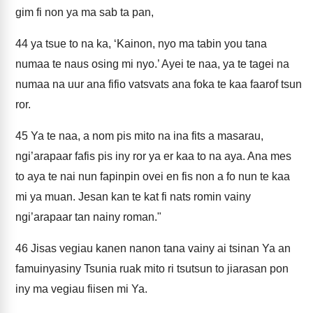
gim fi non ya ma sab ta pan,
44
ya tsue to na ka, ‘Kainon, nyo ma tabin you tana
numaa te naus osing mi nyo.’ Ayei te naa, ya te tagei na
numaa na uur ana fifio vatsvats ana foka te kaa faarof tsun
ror.
45
Ya te naa, a nom pis mito na ina fits a masarau,
ngi’arapaar fafis pis iny ror ya er kaa to na aya. Ana mes
to aya te nai nun fapinpin ovei en fis non a fo nun te kaa
mi ya muan. Jesan kan te kat fi nats romin vainy
ngi’arapaar tan nainy roman."
46
Jisas vegiau kanen nanon tana vainy ai tsinan Ya an
famuinyasiny Tsunia ruak mito ri tsutsun to jiarasan pon
iny ma vegiau fiisen mi Ya.