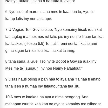
Nainy Fafaatouf sana ri na sikia tu aveto!
6
Nyo tsue of maromi tana mes te kaa non to, Ayei te
karap fafis iny non a saape.
7
U Vegiau Ten Gov te tsue, ‘Nyo komainy fiisok roun kat
tan tagtag ir a mesmes rof fafis pis iny non fo fifaan tan kat
kat faakor.’ (Hosea 6.6) Te nat fi romi nei tan kat to ami
gima sigan ta mes te sikia ma kat ta iring,
8
tana sana, a Guei Tsoiny te Bobot e Gov sa ruak iny
Mes me te Tsunaun iny non Nainy Fafaatouf."
9
Jisas naus osing a pan naa to aya ana Ya naa fi enato
tana isen a numaa iny fafaatouf tana taa Jiu.
10
A mes te kaakaa na aya a nima pengong. Ana
mesapan tsuri te kaa kan na aya te komainy ma tsikoo ta