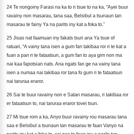
24
Te nongoiny Farasi na ka to ri tsue to na ka, “Ayei buur
ravainy non masarau, tana saa, Belsibul a tsunaun tan
masarau te fainy Ya na parits iny kat a foka to."
25
Jisas nat faamuan iny fakats tsuri ana Ya tsue of
ratuari, “A vainy tana isen a gum fan takibaa ror ri te kat a
fuan a pan ri te fataatsun, a gum fan to aya gim non ma
nai kaa fapotsian nats. Ana ngats fan ge na vainy tana
isen a numaa nai takibaa ror tana fo gum ri te fataatsun
nai taruraa eraror.
26
Sai te buur ravainy non e Satan masarau, ri takibaa ror
er fataatsun to, nai taruraa eraror tovei tsun.
27
Mi tsue rom a ka, Anyo buur ravainy rou masarau tana
saa e Belsibul a tsunaun tan masarau te faan Vanyo na