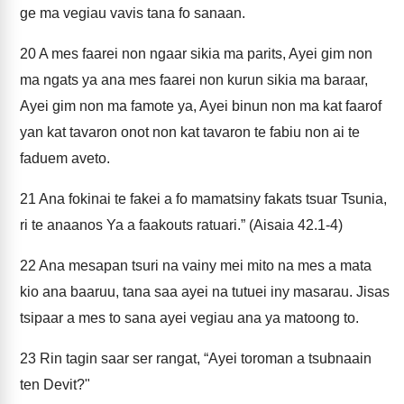
ge ma vegiau vavis tana fo sanaan.
20
A mes faarei non ngaar sikia ma parits, Ayei gim non
ma ngats ya ana mes faarei non kurun sikia ma baraar,
Ayei gim non ma famote ya, Ayei binun non ma kat faarof
yan kat tavaron onot non kat tavaron te fabiu non ai te
faduem aveto.
21
Ana fokinai te fakei a fo mamatsiny fakats tsuar Tsunia,
ri te anaanos Ya a faakouts ratuari.” (Aisaia 42.1-4)
22
Ana mesapan tsuri na vainy mei mito na mes a mata
kio ana baaruu, tana saa ayei na tutuei iny masarau. Jisas
tsipaar a mes to sana ayei vegiau ana ya matoong to.
23
Rin tagin saar ser rangat, “Ayei toroman a tsubnaain
ten Devit?"