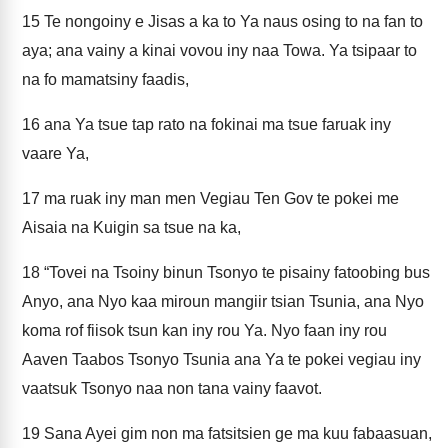
15
Te nongoiny e Jisas a ka to Ya naus osing to na fan to
aya; ana vainy a kinai vovou iny naa Towa. Ya tsipaar to
na fo mamatsiny faadis,
16
ana Ya tsue tap rato na fokinai ma tsue faruak iny
vaare Ya,
17
ma ruak iny man men Vegiau Ten Gov te pokei me
Aisaia na Kuigin sa tsue na ka,
18
“Tovei na Tsoiny binun Tsonyo te pisainy fatoobing bus
Anyo, ana Nyo kaa miroun mangiir tsian Tsunia, ana Nyo
koma rof fiisok tsun kan iny rou Ya. Nyo faan iny rou
Aaven Taabos Tsonyo Tsunia ana Ya te pokei vegiau iny
vaatsuk Tsonyo naa non tana vainy faavot.
19
Sana Ayei gim non ma fatsitsien ge ma kuu fabaasuan,