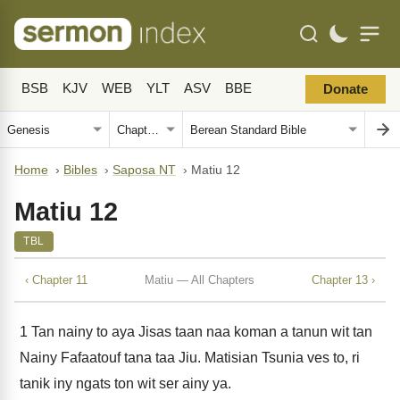
BSB
KJV
WEB
YLT
ASV
BBE
Donate
Home
›
Bibles
›
Saposa NT
›
Matiu 12
Matiu 12
TBL
‹ Chapter 11
Matiu — All Chapters
Chapter 13 ›
1
Tan nainy to aya Jisas taan naa koman a tanun wit tan
Nainy Fafaatouf tana taa Jiu. Matisian Tsunia ves to, ri
tanik iny ngats ton wit ser ainy ya.