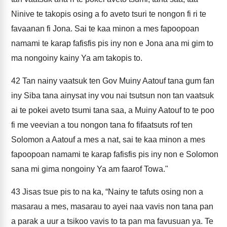
Ninive te takopis osing a fo aveto tsuri te nongon fi ri te
favaanan fi Jona. Sai te kaa minon a mes fapoopoan
namami te karap fafisfis pis iny non e Jona ana mi gim to
ma nongoiny kainy Ya am takopis to.
42
Tan nainy vaatsuk ten Gov Muiny Aatouf tana gum fan
iny Siba tana ainysat iny vou nai tsutsun non tan vaatsuk
ai te pokei aveto tsumi tana saa, a Muiny Aatouf to te poo
fi me veevian a tou nongon tana fo fifaatsuts rof ten
Solomon a Aatouf a mes a nat, sai te kaa minon a mes
fapoopoan namami te karap fafisfis pis iny non e Solomon
sana mi gima nongoiny Ya am faarof Towa."
43
Jisas tsue pis to na ka, “Nainy te tafuts osing non a
masarau a mes, masarau to ayei naa vavis non tana pan
a parak a uur a tsikoo vavis to ta pan ma favusuan ya. Te