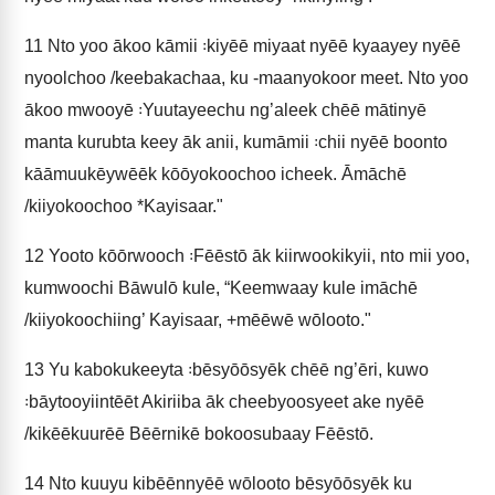
11
Nto yoo ākoo kāmii ꞉kiyēē miyaat nyēē kyaayey nyēē
nyoolchoo /keebakachaa, ku ‑maanyokoor meet. Nto yoo
ākoo mwooyē ꞉Yuutayeechu ng’aleek chēē mātinyē
manta kurubta keey āk anii, kumāmii ꞉chii nyēē boonto
kāāmuukēywēēk kōōyokoochoo icheek. Āmāchē
/kiiyokoochoo *Kayisaar."
12
Yooto kōōrwooch ꞉Fēēstō āk kiirwookikyii, nto mii yoo,
kumwoochi Bāwulō kule, “Keemwaay kule imāchē
/kiiyokoochiing’ Kayisaar, +mēēwē wōlooto."
13
Yu kabokukeeyta ꞉bēsyōōsyēk chēē ng’ēri, kuwo
꞉bāytooyiintēēt Akiriiba āk cheebyoosyeet ake nyēē
/kikēēkuurēē Bēērnikē bokoosubaay Fēēstō.
14
Nto kuuyu kibēēnnyēē wōlooto bēsyōōsyēk ku