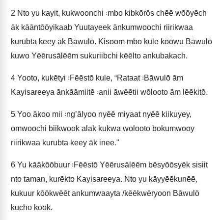
2
Nto yu kayit, kukwoonchi ꞉mbo kibkōrōs chēē wōōyēch
āk kāāntōōyikaab Yuutayeek ānkumwoochi riirikwaa
kurubta keey āk Bāwulō. Kisoom mbo kule kōōwu Bāwulō
kuwo Yēērusālēēm sukuriibchi kēēlto ankubakach.
4
Yooto, kukētyi ꞉Fēēstō kule, “Rataat ꞉Bāwulō ām
Kayisareeya ānkāāmiitē ꞉anii āwēētii wōlooto ām lēēkitō.
5
Yoo ākoo mii ꞉ng’ālyoo nyēē miyaat nyēē kiikuyey,
ōmwoochi biikwook alak kukwa wōlooto bokumwooy
riirikwaa kurubta keey āk inee."
6
Yu kāākōōbuur ꞉Fēēstō Yēērusālēēm bēsyōōsyēk sisiit
nto taman, kurēkto Kayisareeya. Nto yu kāyyēēkunēē,
kukuur kōōkwēēt ankumwaayta /kēēkwēryoon Bāwulō
kuchō kōōk.