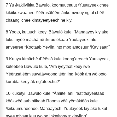
7
Yu /kakiiyiitita Bāwulō, kōōmuutmuut ꞉Yuutayeek chēē
kikiikukwaanee Yēērusālēēm ānkumwooy ng’al chēē
chaang’ chēē kimāyēētyēēchinē kiy.
8
Yooto, kutuuch keey ꞉Bāwulō kule, “Manaayey kiy ake
tukul nyēē māchāmē ꞉kiruutēkaab Yuutayeek, nto
anyeeree *Kōōtaab Yēyiin, nto mbo āntosuur *Kayisaar."
9
Kuuyu kimāchē ꞉Fēēstō kule koong’ereech Yuutayeek,
kuteebee Bāwulō kule, “Ara iyeytaat keey iwē
Yēērusālēēm suwāāyyoong’tēēniing’ kōōk ām wōlooto
kurubta keey āk ng’aleechu?"
10
Kukētyi ꞉Bāwulō kule, “Āmiitē ꞉anii raat taayeetaab
kōōkwēētaab biikaab Rooma yēē yēmāktōōs kule
/kiikuumunēēnoo. Mānāāyēchi Yuutayeek kiy ake tukul
nyēē miyaat kuu wōloo inkētitooy ꞉nkinyiing’.