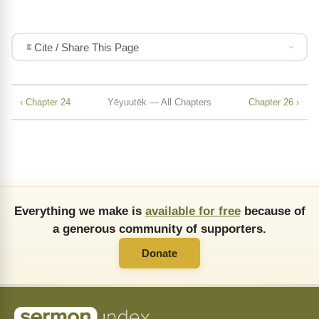
Cite / Share This Page
‹ Chapter 24
Yēyuutēk — All Chapters
Chapter 26 ›
Everything we make is
available for free
because of
a generous community of supporters.
Donate