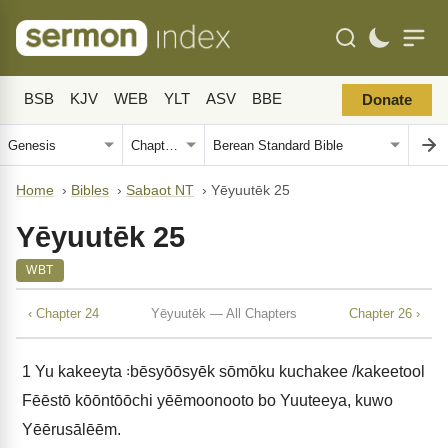
BSB
KJV
WEB
YLT
ASV
BBE
Donate
Home
›
Bibles
›
Sabaot NT
›
Yēyuutēk 25
Yēyuutēk 25
WBT
‹ Chapter 24
Yēyuutēk — All Chapters
Chapter 26 ›
1
Yu kakeeyta ꞉bēsyōōsyēk sōmōku kuchakee /kakeetool
Fēēstō kōōntōōchi yēēmoonooto bo Yuuteeya, kuwo
Yēērusālēēm.