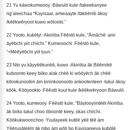
21
Yu kāwokumwooy ꞉Bāwulō kule /takeekanyee
ng’aleechaa *Kayisaar, amwaayte /tākēēriib ākoy
/kēēkwēryoot kuwo wōlooto."
22
Yooto, kukētyi ꞉Akiriiba Fēēstō kule, “Āmāchē ꞉anii
āyēbchi yiit chiichi.” Kumwoochi ꞉Fēēstō kule,
“+Mēēyēbchi yiit tuun."
23
Nto yu kāyyēēkunēē, kuwo ꞉Akiriiba āk Bēērnikē
kuboonto keey biiko alak chēē ki wōōyēch āk chēē
kitookunootiin ām kiriinkoonooto ankootenteen ꞉tukul ākoy
kōōk. Kōōyookto ꞉Fēēstō kuut kule /kēēkwēryoon Bāwulō.
24
Yooto, kumwooy ꞉Fēēstō kule, “Bāytooyiintēēt Akiriiba
āk biiko tukul choo ōboontē keey, okas chiichi.
Kōōkukwoonchoo ꞉Yuutayeek kutēē yēē tēē ām
Yēērusālēēm āk mbo ām wōli bo Kayisareeya kubōlē