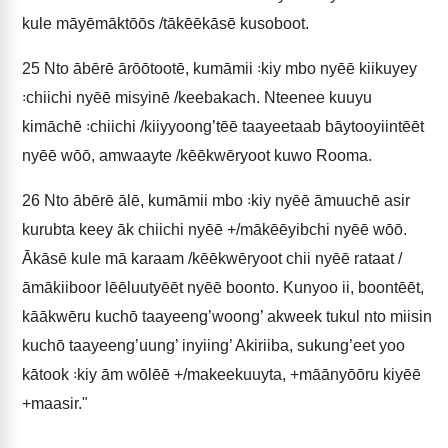
kule māyēmāktōōs /tākēēkāsē kusoboot.
25
Nto ābērē ārōōtootē, kumāmii ꞉kiy mbo nyēē kiikuyey
꞉chiichi nyēē misyinē /keebakach. Nteenee kuuyu
kimāchē ꞉chiichi /kiiyyoong’tēē taayeetaab bāytooyiintēēt
nyēē wōō, amwaayte /kēēkwēryoot kuwo Rooma.
26
Nto ābērē ālē, kumāmii mbo ꞉kiy nyēē āmuuchē asir
kurubta keey āk chiichi nyēē +/mākēēyibchi nyēē wōō.
Ākāsē kule mā karaam /kēēkwēryoot chii nyēē rataat /
āmākiiboor lēēluutyēēt nyēē boonto. Kunyoo ii, boontēēt,
kāākwēru kuchō taayeeng’woong’ akweek tukul nto miisin
kuchō taayeeng’uung’ inyiing’ Akiriiba, sukung’eet yoo
kātook ꞉kiy ām wōlēē +/makeekuuyta, +māānyōōru kiyēē
+maasir."