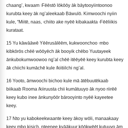
chaang’, kwaam ꞉Fēēstō lōkōōy āk bāytooyiintoonoo
kurubta keey āk ng’aleekaab Bāwulō. Kimwoochi nyiin
kule, “Miitē, naas, ꞉chiito ake nyēē kibakaakta ꞉Fēēliikis
kurataat.
15
Yu kāwāāwē Yēērusālēēm, kukwoonchoo ꞉mbo
kibkōrōs chēē wōōyēch āk booyik chēbo Yuutayeek
ānkubokumwoowoo ng’al chēē itēēyēē keey kurubta keey
āk chiichi kumāchē kule /kiitiilchi ng’al.
16
Yooto, āmwoochi bichoo kule mā ātēbuutēkaab
biikaab Rooma /kiiruusta chii kumātuuyo āk nyoo riirēē
keey kubo inee ānkunyōōr bārooyinto nyēē kayeetee
keey.
17
Nto yu kabokeekwaante keey ākoy wōli, manaakaay
keey mbo kisich, nteenee kyāākuur kōōkwēēt kutuuyo ām