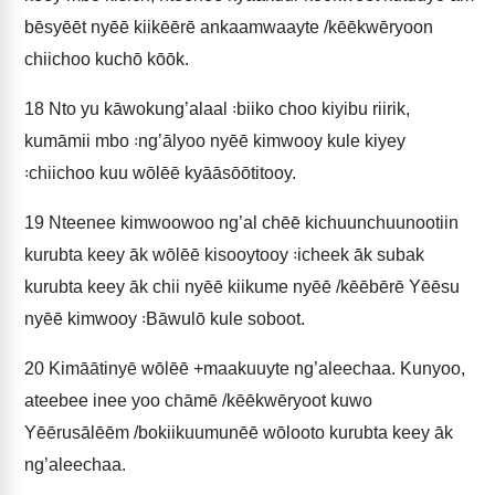
bēsyēēt nyēē kiikēērē ankaamwaayte /kēēkwēryoon
chiichoo kuchō kōōk.
18
Nto yu kāwokung’alaal ꞉biiko choo kiyibu riirik,
kumāmii mbo ꞉ng’ālyoo nyēē kimwooy kule kiyey
꞉chiichoo kuu wōlēē kyāāsōōtitooy.
19
Nteenee kimwoowoo ng’al chēē kichuunchuunootiin
kurubta keey āk wōlēē kisooytooy ꞉icheek āk subak
kurubta keey āk chii nyēē kiikume nyēē /kēēbērē Yēēsu
nyēē kimwooy ꞉Bāwulō kule soboot.
20
Kimāātinyē wōlēē +maakuuyte ng’aleechaa. Kunyoo,
ateebee inee yoo chāmē /kēēkwēryoot kuwo
Yēērusālēēm /bokiikuumunēē wōlooto kurubta keey āk
ng’aleechaa.