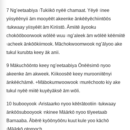
7
Ng’eetaabiya ꞉Tukiikō nyēē chamaat. Yēyē ꞉inee
yiisyēēnyii ām mooyēēt akeenke ānkēēyēchiintōōs
꞉tukwaay yiisyēēt ām Kiriistō. Āmiitē āyooku
chokōōboorwook wōlēē wuu ꞉ng’aleek ām wōlēē kēēmiitē
꞉acheek ānkōōkiimook. Māchokwoomwook ng’ālyoo ake
tukul kurubta keey āk anii.
9
Mākuchōōnto keey ng’eetaabiya Ōnēēsimō nyoo
akeenke ām akweek. Kiikoosēē keey murooniitēnyi
ānkēēchāmē. +Mābokumwoowook ꞉murēchooto kiy ake
tukul nyēē miitē kuyēyāksē ām wōli.
10
Isubooyook ꞉Aristaarko nyoo kēērātootiin ꞉tukwaay
ānkōōsubooyook ꞉nkinee Māārkō nyoo tilyeetaab
Barnaaba. Ābērē kyōōnyōōru kuut kule yoo kāchō
꞉Māārkō otorooch.