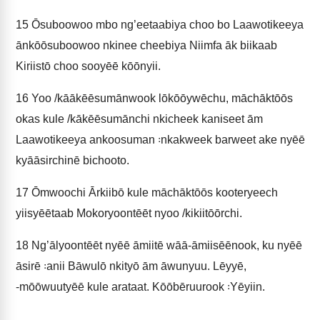
15
Ōsuboowoo mbo ng’eetaabiya choo bo Laawotikeeya
ānkōōsuboowoo nkinee cheebiya Niimfa āk biikaab
Kiriistō choo sooyēē kōōnyii.
16
Yoo /kāākēēsumānwook lōkōōywēchu, māchāktōōs
okas kule /kākēēsumānchi nkicheek kaniseet ām
Laawotikeeya ankoosuman ꞉nkakweek barweet ake nyēē
kyāāsirchinē bichooto.
17
Ōmwoochi Ārkiibō kule māchāktōōs kooteryeech
yiisyēētaab Mokoryoontēēt nyoo /kikiitōōrchi.
18
Ng’ālyoontēēt nyēē āmiitē wāā-āmiisēēnook, ku nyēē
āsirē ꞉anii Bāwulō nkityō ām āwunyuu. Lēyyē,
‑mōōwuutyēē kule arataat. Kōōbēruurook ꞉Yēyiin.