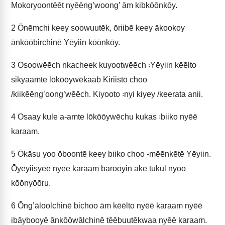
Mokoryoontēēt nyēēng’woong’ ām kibkōōnkōy.
2
Ōnēmchi keey soowuutēk, ōriibē keey ākookoy
ānkōōbirchinē Yēyiin kōōnkōy.
3
Ōsoowēēch nkacheek kuyootwēēch ꞉Yēyiin kēēlto
sikyaamte lōkōōywēkaab Kiriistō choo
/kiikēēng’oong’wēēch. Kiyooto ꞉nyi kiyey /keerata anii.
4
Osaay kule a-amte lōkōōywēchu kukas ꞉biiko nyēē
karaam.
5
Ōkāsu yoo ōboontē keey biiko choo ‑mēēnkētē Yēyiin.
Ōyēyiisyēē nyēē karaam bārooyin ake tukul nyoo
kōōnyōōru.
6
Ōng’āloolchinē bichoo ām kēēlto nyēē karaam nyēē
ibāybooyē ānkōōwālchinē tēēbuutēkwaa nyēē karaam.