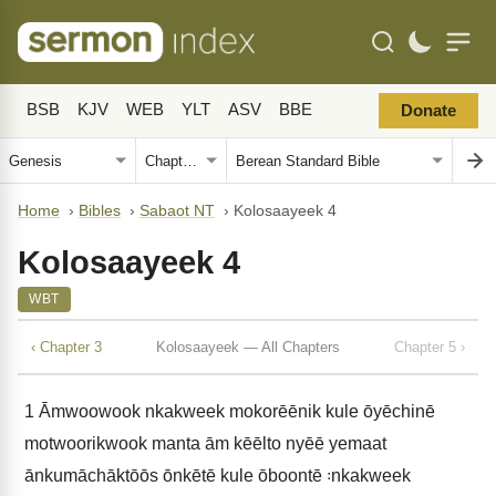
BSB
KJV
WEB
YLT
ASV
BBE
Donate
Home
›
Bibles
›
Sabaot NT
›
Kolosaayeek 4
Kolosaayeek 4
WBT
‹ Chapter 3
Kolosaayeek — All Chapters
Chapter 5 ›
1
Āmwoowook nkakweek mokorēēnik kule ōyēchinē
motwoorikwook manta ām kēēlto nyēē yemaat
ānkumāchāktōōs ōnkētē kule ōboontē ꞉nkakweek