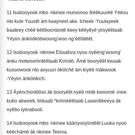
11
Isubooyook mbo ꞉nkinee muroonoo /kēēkuurēē Yēēsu
nto kule Yuustō ām kaayneet ake. Icheek ꞉Yuutayeek
baateey chēē kēēboontootē keey kēēyēyē yiisyēētaab
Yēyiin ānkōōkōōwoong’woo ng’ēēlātēēt.
12
Isubooyook ꞉nkinee Ebaafura nyoo nyēēng’woong’
ānku motwooriintēētaab Kiriistō. Āmē booryēēt kwaak
kusoowook nto anyuun ōkiilchē ām kiyēē mākwook
꞉Yēyiin ānkōōkich.
13
Āyēnchiintōōsii āk booryēēt nyēē miitē kwoomē ꞉inee
kubo akweek, biikaab *kiriinkēētaab Laawotikeeya āk
nyēbo Iyerabooli.
14
Isubooyook mbo ꞉nkinee kāānyooyiintēēt Luuka nyoo
kēēchāmē āk nkinee Teema.