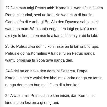
22
Den man taigi Petrus taki: “Kornelius, wan ofisiri fu den
Romeini srudati, seni un kon. Na wan man di bun ini
Gado ai èn di e anbegi En. Ala den Dyusma sabi en leki
wan bun man. Wan santa engel ben taigi en tak’ a mus
aksi yu fu kon na en oso fu a kan arki san yu abi fu taki."
23
So Petrus aksi den fu kon inisei èn fu tan sribi drape.
Petrus e go na Kornelius A tra dei fu en Petrus nanga
wantu bribisma fu Yopa gwe nanga den.
24
A dei na en baka den doro ini Sesarea. Drape
Kornelius ben e wakti den kba, makandra nanga en famiri
nanga den moro bun mati fu en di a ben kari.
25
A waka miti Petrus di a e kon inisei, dan Kornelius
kindi na en fesi èn a gi en grani.