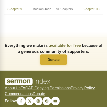
‹ Chapter 9
Boskopuman — All Chapters
Chapter 11 ›
Everything we make is
available for free
because of
a generous community of supporters.
Donate
About Us
FAQ
API
Copying Permissions
Privacy Policy
Commendations
Donate
Follow