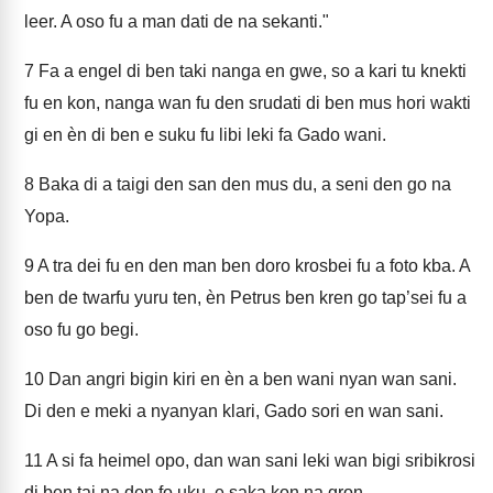
leer. A oso fu a man dati de na sekanti."
7
Fa a engel di ben taki nanga en gwe, so a kari tu knekti
fu en kon, nanga wan fu den srudati di ben mus hori wakti
gi en èn di ben e suku fu libi leki fa Gado wani.
8
Baka di a taigi den san den mus du, a seni den go na
Yopa.
9
A tra dei fu en den man ben doro krosbei fu a foto kba. A
ben de twarfu yuru ten, èn Petrus ben kren go tap’sei fu a
oso fu go begi.
10
Dan angri bigin kiri en èn a ben wani nyan wan sani.
Di den e meki a nyanyan klari, Gado sori en wan sani.
11
A si fa heimel opo, dan wan sani leki wan bigi sribikrosi
di ben tai na den fo uku, e saka kon na gron.