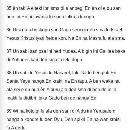
35
èn tak’ A e teki ibri sma di e anbegi En èn di e du san
bun ini En ai, awinsi fu sortu folku a kmopo.
36
Disi na a boskopu san Gado seni gi den sma fu Israel:
Yesus Kristus tyari freide kon. Na En na Masra fu ala sma.
37
Un sabi san psa ini heri Yudea. A bigin ini Galilea baka
di Yohanes kari den sma fu teki dopu.
38
Un sabi fu Yesus fu Nasaret, tak’ Gado ben poti En
Santa Yeye nanga En krakti na En tapu. A ben waka na
ala sei e du bun èn A puru ala den sma di ben de ini a
makti fu didibri, bika Gado ben de nanga En.
39
Wi na kotoigi fu ala den sani di A du ini Yerusalem
nanga a kondre fu den Dyu. Den spikri En na wan kroisi
fu A dede,