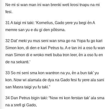
Ne mi si wan man ini wan brenki weti krosi tnapu na mi
fesi.
31
A taigi mi taki: ‘Kornelius, Gado yere yu begi èn A
memre san yu e du gi den pôtisma.
32
Dat’ meki yu mus seni wan sma go na Yopa fu go kari
Simon kon, di den e kari Petrus tu. A e tan ini a oso fu wan
man Simon di e wroko meti buba tron leer, èn a oso fu en
de na sekanti.’
33
So mi seni sma kon wantron na yu, èn a bun tak’ yu
kon. Now wi alamala de dya na Gado fesi fu yere ala sani
san Masra taigi yu fu taki."
34
Dan Petrus bigin taki: “Now mi kon ferstan tak’ ala sma
na a srefi gi Gado,