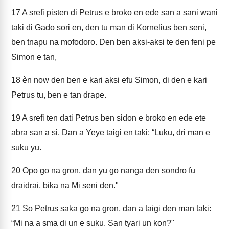
17
A srefi pisten di Petrus e broko en ede san a sani wani
taki di Gado sori en, den tu man di Kornelius ben seni,
ben tnapu na mofodoro. Den ben aksi-aksi te den feni pe
Simon e tan,
18
èn now den ben e kari aksi efu Simon, di den e kari
Petrus tu, ben e tan drape.
19
A srefi ten dati Petrus ben sidon e broko en ede ete
abra san a si. Dan a Yeye taigi en taki: “Luku, dri man e
suku yu.
20
Opo go na gron, dan yu go nanga den sondro fu
draidrai, bika na Mi seni den."
21
So Petrus saka go na gron, dan a taigi den man taki:
“Mi na a sma di un e suku. San tyari un kon?"