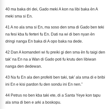
40
ma baka dri dei, Gado meki A kon na libi baka èn A
meki sma si En.
41
A no ala sma si En, ma soso den sma di Gado ben teki
na fesi kba fu ferteri fu En. Dati na wi di ben nyan èn
dringi nanga En baka di A opo baka na dede.
42
Dan A komanderi wi fu preiki gi den sma èn fu taigi den
tak’ na En na a Wan di Gado poti fu krutu den libiwan
nanga den dedewan.
43
Na fu En ala den profeiti ben taki, tak’ ala sma di e bribi
ini En e kisi pardon fu den sondu ini En nen."
44
Petrus no ben kba taki ete, di a Santa Yeye kon tapu
ala sma di ben e arki a boskopu.