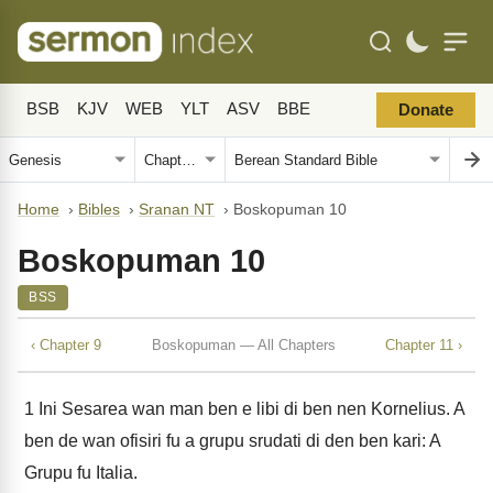
BSB
KJV
WEB
YLT
ASV
BBE
Donate
Home
›
Bibles
›
Sranan NT
›
Boskopuman 10
Boskopuman 10
BSS
‹ Chapter 9
Boskopuman — All Chapters
Chapter 11 ›
1
Ini Sesarea wan man ben e libi di ben nen Kornelius. A
ben de wan ofisiri fu a grupu srudati di den ben kari: A
Grupu fu Italia.