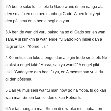
2
A ben e suku fu libi leki fa Gado wani, èn en nanga ala
den sma fu en oso ben e anbegi Gado. A ben lobi yepi
den pôtisma èn a ben e begi ala yuru.
3
A ben de wan dri yuru bakadina so di Gado sori en wan
sani. A si krinkrin fa wan engel fu Gado kon inisei dan a
taigi en taki: “Kornelius."
4
Kornelius tan luku a engel dan a bigin frede srefsrefi. Ne
a aksi a engel taki: “Masra, san yu wani?” A engel piki
taki: “Gado yere den begi fu yu, èn A memre san yu e du
gi den pôtisma.
5
Dan yu mus seni wantu man now go na Yopa, fu go kari
wan man Simon kon, di den e kari Petrus tu.
6
A e tan nanga a man Simon di e wroko meti buba tron