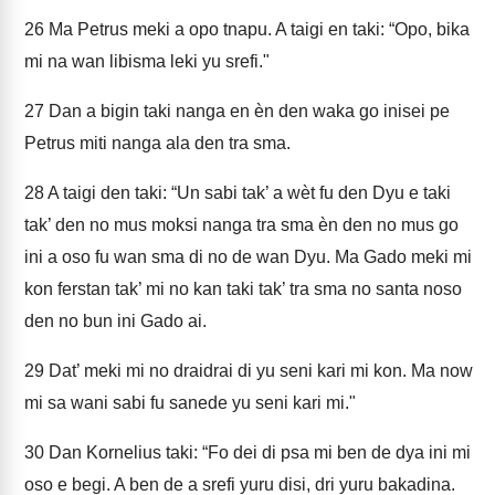
26
Ma Petrus meki a opo tnapu. A taigi en taki: “Opo, bika
mi na wan libisma leki yu srefi."
27
Dan a bigin taki nanga en èn den waka go inisei pe
Petrus miti nanga ala den tra sma.
28
A taigi den taki: “Un sabi tak’ a wèt fu den Dyu e taki
tak’ den no mus moksi nanga tra sma èn den no mus go
ini a oso fu wan sma di no de wan Dyu. Ma Gado meki mi
kon ferstan tak’ mi no kan taki tak’ tra sma no santa noso
den no bun ini Gado ai.
29
Dat’ meki mi no draidrai di yu seni kari mi kon. Ma now
mi sa wani sabi fu sanede yu seni kari mi."
30
Dan Kornelius taki: “Fo dei di psa mi ben de dya ini mi
oso e begi. A ben de a srefi yuru disi, dri yuru bakadina.