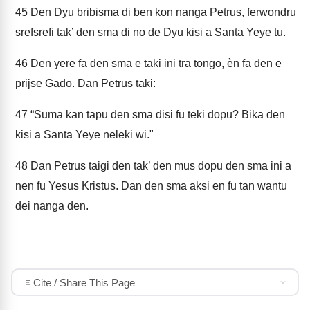
45
Den Dyu bribisma di ben kon nanga Petrus, ferwondru
srefsrefi tak’ den sma di no de Dyu kisi a Santa Yeye tu.
46
Den yere fa den sma e taki ini tra tongo, èn fa den e
prijse Gado. Dan Petrus taki:
47
“Suma kan tapu den sma disi fu teki dopu? Bika den
kisi a Santa Yeye neleki wi."
48
Dan Petrus taigi den tak’ den mus dopu den sma ini a
nen fu Yesus Kristus. Dan den sma aksi en fu tan wantu
dei nanga den.
Cite / Share This Page