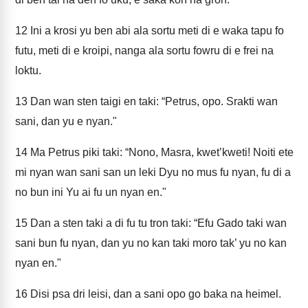
12
Ini a krosi yu ben abi ala sortu meti di e waka tapu fo
futu, meti di e kroipi, nanga ala sortu fowru di e frei na
loktu.
13
Dan wan sten taigi en taki: “Petrus, opo. Srakti wan
sani, dan yu e nyan."
14
Ma Petrus piki taki: “Nono, Masra, kwet’kweti! Noiti ete
mi nyan wan sani san un leki Dyu no mus fu nyan, fu di a
no bun ini Yu ai fu un nyan en."
15
Dan a sten taki a di fu tu tron taki: “Efu Gado taki wan
sani bun fu nyan, dan yu no kan taki moro tak’ yu no kan
nyan en."
16
Disi psa dri leisi, dan a sani opo go baka na heimel.