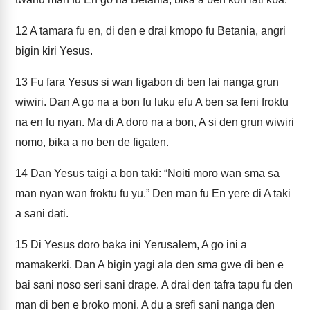
12
A tamara fu en, di den e drai kmopo fu Betania, angri
bigin kiri Yesus.
13
Fu fara Yesus si wan figabon di ben lai nanga grun
wiwiri. Dan A go na a bon fu luku efu A ben sa feni froktu
na en fu nyan. Ma di A doro na a bon, A si den grun wiwiri
nomo, bika a no ben de figaten.
14
Dan Yesus taigi a bon taki: “Noiti moro wan sma sa
man nyan wan froktu fu yu.” Den man fu En yere di A taki
a sani dati.
15
Di Yesus doro baka ini Yerusalem, A go ini a
mamakerki. Dan A bigin yagi ala den sma gwe di ben e
bai sani noso seri sani drape. A drai den tafra tapu fu den
man di ben e broko moni. A du a srefi sani nanga den