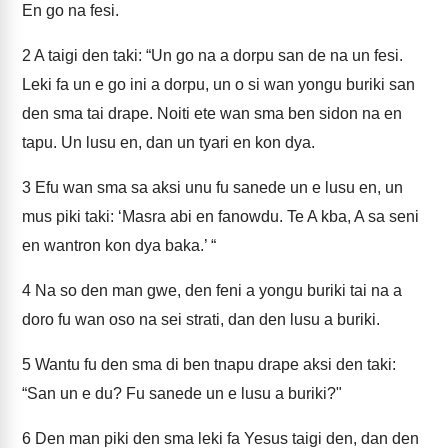
En go na fesi.
2
A taigi den taki: “Un go na a dorpu san de na un fesi.
Leki fa un e go ini a dorpu, un o si wan yongu buriki san
den sma tai drape. Noiti ete wan sma ben sidon na en
tapu. Un lusu en, dan un tyari en kon dya.
3
Efu wan sma sa aksi unu fu sanede un e lusu en, un
mus piki taki: ‘Masra abi en fanowdu. Te A kba, A sa seni
en wantron kon dya baka.’ “
4
Na so den man gwe, den feni a yongu buriki tai na a
doro fu wan oso na sei strati, dan den lusu a buriki.
5
Wantu fu den sma di ben tnapu drape aksi den taki:
“San un e du? Fu sanede un e lusu a buriki?"
6
Den man piki den sma leki fa Yesus taigi den, dan den