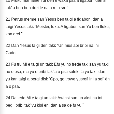
20
Fruku mamanten di den e waka psa a figabon, den si
tak’ a bon ben drei te na a rutu srefi.
21
Petrus memre san Yesus ben taigi a figabon, dan a
taigi Yesus taki: “Meister, luku. A figabon san Yu ben fluku,
kon drei."
22
Dan Yesus taigi den taki: “Un mus abi bribi na ini
Gado.
23
Fu tru Mi e taigi un taki: Efu yu no frede tak’ san yu taki
no o psa, ma yu e bribi tak’ a o psa soleki fa yu taki, dan
yu kan taigi a bergi disi: ‘Opo, go trowe yusrefi ini a se!’ èn
a o psa.
24
Dat’ede Mi e taigi un taki: Awinsi san un aksi na ini
begi, bribi tak’ yu kisi en, dan a sa de fu yu."