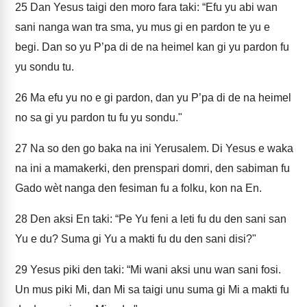
25
Dan Yesus taigi den moro fara taki: “Efu yu abi wan
sani nanga wan tra sma, yu mus gi en pardon te yu e
begi. Dan so yu P’pa di de na heimel kan gi yu pardon fu
yu sondu tu.
26
Ma efu yu no e gi pardon, dan yu P’pa di de na heimel
no sa gi yu pardon tu fu yu sondu."
27
Na so den go baka na ini Yerusalem. Di Yesus e waka
na ini a mamakerki, den prenspari domri, den sabiman fu
Gado wèt nanga den fesiman fu a folku, kon na En.
28
Den aksi En taki: “Pe Yu feni a leti fu du den sani san
Yu e du? Suma gi Yu a makti fu du den sani disi?"
29
Yesus piki den taki: “Mi wani aksi unu wan sani fosi.
Un mus piki Mi, dan Mi sa taigi unu suma gi Mi a makti fu