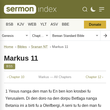
BSB
KJV
WEB
YLT
ASV
BBE
Donate
Home
›
Bibles
›
Sranan NT
›
Markus 11
Markus 11
BSS
‹ Chapter 10
Markus — All Chapters
Chapter 12 ›
1
Yesus nanga den man fu En ben kon krosbei fu
Yerusalem. Di den doro na den dorpu Betfaga nanga
Betania ini a birti fu a Oleifbergi, A seni tu fu den man fu