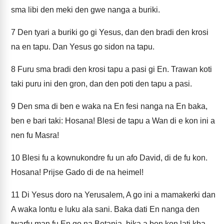
sma libi den meki den gwe nanga a buriki.
7
Den tyari a buriki go gi Yesus, dan den bradi den krosi
na en tapu. Dan Yesus go sidon na tapu.
8
Furu sma bradi den krosi tapu a pasi gi En. Trawan koti
taki puru ini den gron, dan den poti den tapu a pasi.
9
Den sma di ben e waka na En fesi nanga na En baka,
ben e bari taki: Hosana! Blesi de tapu a Wan di e kon ini a
nen fu Masra!
10
Blesi fu a kownukondre fu un afo David, di de fu kon.
Hosana! Prijse Gado di de na heimel!
11
Di Yesus doro na Yerusalem, A go ini a mamakerki dan
A waka lontu e luku ala sani. Baka dati En nanga den
twarfu man fu En go na Betania, bika a ben kon lati kba.