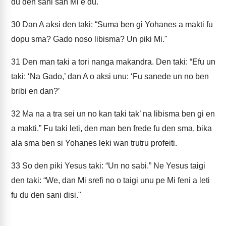
du den sani san Mi e du."
30
Dan A aksi den taki: “Suma ben gi Yohanes a makti fu
dopu sma? Gado noso libisma? Un piki Mi."
31
Den man taki a tori nanga makandra. Den taki: “Efu un
taki: ‘Na Gado,’ dan A o aksi unu: ‘Fu sanede un no ben
bribi en dan?’
32
Ma na a tra sei un no kan taki tak’ na libisma ben gi en
a makti.” Fu taki leti, den man ben frede fu den sma, bika
ala sma ben si Yohanes leki wan trutru profeiti.
33
So den piki Yesus taki: “Un no sabi.” Ne Yesus taigi
den taki: “We, dan Mi srefi no o taigi unu pe Mi feni a leti
fu du den sani disi."