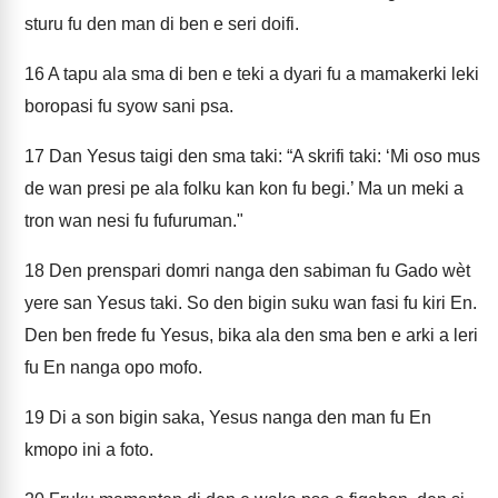
sturu fu den man di ben e seri doifi.
16
A tapu ala sma di ben e teki a dyari fu a mamakerki leki
boropasi fu syow sani psa.
17
Dan Yesus taigi den sma taki: “A skrifi taki: ‘Mi oso mus
de wan presi pe ala folku kan kon fu begi.’ Ma un meki a
tron wan nesi fu fufuruman."
18
Den prenspari domri nanga den sabiman fu Gado wèt
yere san Yesus taki. So den bigin suku wan fasi fu kiri En.
Den ben frede fu Yesus, bika ala den sma ben e arki a leri
fu En nanga opo mofo.
19
Di a son bigin saka, Yesus nanga den man fu En
kmopo ini a foto.