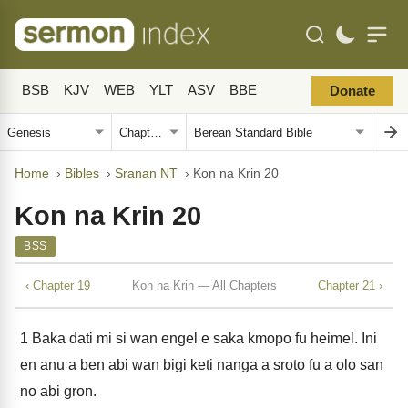
BSB
KJV
WEB
YLT
ASV
BBE
Donate
Home
›
Bibles
›
Sranan NT
›
Kon na Krin 20
Kon na Krin 20
BSS
‹ Chapter 19
Kon na Krin — All Chapters
Chapter 21 ›
1
Baka dati mi si wan engel e saka kmopo fu heimel. Ini
en anu a ben abi wan bigi keti nanga a sroto fu a olo san
no abi gron.