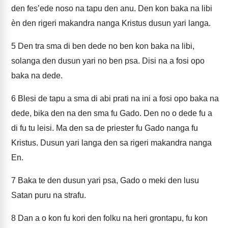
den fes’ede noso na tapu den anu. Den kon baka na libi
èn den rigeri makandra nanga Kristus dusun yari langa.
5
Den tra sma di ben dede no ben kon baka na libi,
solanga den dusun yari no ben psa. Disi na a fosi opo
baka na dede.
6
Blesi de tapu a sma di abi prati na ini a fosi opo baka na
dede, bika den na den sma fu Gado. Den no o dede fu a
di fu tu leisi. Ma den sa de priester fu Gado nanga fu
Kristus. Dusun yari langa den sa rigeri makandra nanga
En.
7
Baka te den dusun yari psa, Gado o meki den lusu
Satan puru na strafu.
8
Dan a o kon fu kori den folku na heri grontapu, fu kon