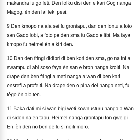
makandra fu go feti. Den folku disi den e kari Gog nanga
Magog, èn den lai leki pesi.
9
Den kmopo na ala sei fu grontapu, dan den lontu a foto
san Gado lobi, a foto pe den sma fu Gado e libi. Ma faya
kmopo fu heimel èn a kiri den.
10
Dan den fringi didibri di ben kori den sma, go na ini a
swampu di abi soso faya èn san e bron nanga kroiti. Na
drape den ben fringi a meti nanga a wan di ben kari
ensrefi a profeiti. Na drape den o pina dei nanga neti, fu
têgo èn ala ten.
11
Baka dati mi si wan bigi weti kownusturu nanga a Wan
di sidon na en tapu. Heimel nanga grontapu lon gwe gi
En, èn den no ben de fu si noiti moro.