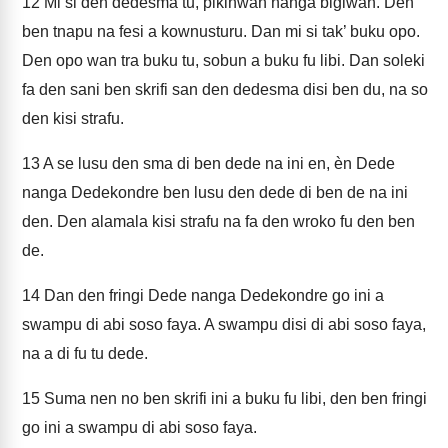
12
Mi si den dedesma tu, pikinwan nanga bigiwan. Den
ben tnapu na fesi a kownusturu. Dan mi si tak’ buku opo.
Den opo wan tra buku tu, sobun a buku fu libi. Dan soleki
fa den sani ben skrifi san den dedesma disi ben du, na so
den kisi strafu.
13
A se lusu den sma di ben dede na ini en, èn Dede
nanga Dedekondre ben lusu den dede di ben de na ini
den. Den alamala kisi strafu na fa den wroko fu den ben
de.
14
Dan den fringi Dede nanga Dedekondre go ini a
swampu di abi soso faya. A swampu disi di abi soso faya,
na a di fu tu dede.
15
Suma nen no ben skrifi ini a buku fu libi, den ben fringi
go ini a swampu di abi soso faya.