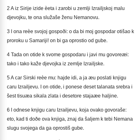
2
A iz Sirije izide èeta i zarobi u zemlji Izrailjskoj malu
djevojku, te ona služaše ženu Nemanovu.
3
I ona reèe svojoj gospoði: o da bi moj gospodar otišao k
proroku u Samariji! on bi ga oprostio od gube.
4
Tada on otide k svome gospodaru i javi mu govoreæi:
tako i tako kaže djevojka iz zemlje Izrailjske.
5
A car Sirski reèe mu: hajde idi, a ja æu poslati knjigu
caru Izrailjevu. I on otide, i ponese deset talanata srebra i
šest tisuæa sikala zlata i desetore stajaæe haljine.
6
I odnese knjigu caru Izrailjevu, koja ovako govoraše:
eto, kad ti doðe ova knjiga, znaj da šaljem k tebi Nemana
slugu svojega da ga oprostiš gube.