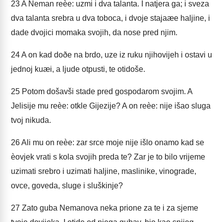
23
A Neman reèe: uzmi i dva talanta. I natjera ga; i sveza
dva talanta srebra u dva toboca, i dvoje stajaæe haljine, i
dade dvojici momaka svojih, da nose pred njim.
24
A on kad doðe na brdo, uze iz ruku njihovijeh i ostavi u
jednoj kuæi, a ljude otpusti, te otidoše.
25
Potom došavši stade pred gospodarom svojim. A
Jelisije mu reèe: otkle Gijezije? A on reèe: nije išao sluga
tvoj nikuda.
26
Ali mu on reèe: zar srce moje nije išlo onamo kad se
èovjek vrati s kola svojih preda te? Zar je to bilo vrijeme
uzimati srebro i uzimati haljine, maslinike, vinograde,
ovce, goveda, sluge i sluškinje?
27
Zato guba Nemanova neka prione za te i za sjeme