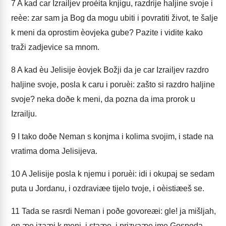
7
A kad car Izrailjev proèita knjigu, razdrije haljine svoje i
reèe: zar sam ja Bog da mogu ubiti i povratiti život, te šalje
k meni da oprostim èovjeka gube? Pazite i vidite kako
traži zadjevice sa mnom.
8
A kad èu Jelisije èovjek Božji da je car Izrailjev razdro
haljine svoje, posla k caru i poruèi: zašto si razdro haljine
svoje? neka doðe k meni, da pozna da ima prorok u
Izrailju.
9
I tako doðe Neman s konjma i kolima svojim, i stade na
vratima doma Jelisijeva.
10
A Jelisije posla k njemu i poruèi: idi i okupaj se sedam
puta u Jordanu, i ozdraviæe tijelo tvoje, i oèistiæeš se.
11
Tada se rasrdi Neman i poðe govoreæi: gle! ja mišljah,
on æe izaæi k meni, i staæe, i prizvaæe ime Gospoda