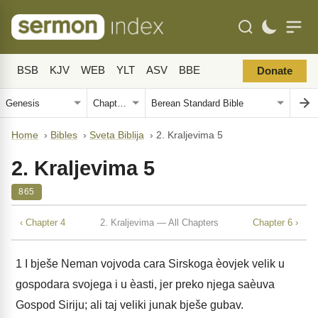
BSB
KJV
WEB
YLT
ASV
BBE
Donate
Home
›
Bibles
›
Sveta Biblija
›
2. Kraljevima 5
2. Kraljevima 5
865
‹ Chapter 4
2. Kraljevima — All Chapters
Chapter 6 ›
1
I bješe Neman vojvoda cara Sirskoga èovjek velik u
gospodara svojega i u èasti, jer preko njega saèuva
Gospod Siriju; ali taj veliki junak bješe gubav.