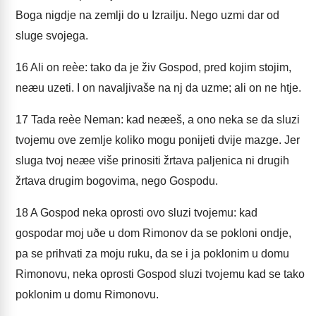
Boga nigdje na zemlji do u Izrailju. Nego uzmi dar od
sluge svojega.
16
Ali on reèe: tako da je živ Gospod, pred kojim stojim,
neæu uzeti. I on navaljivaše na nj da uzme; ali on ne htje.
17
Tada reèe Neman: kad neæeš, a ono neka se da sluzi
tvojemu ove zemlje koliko mogu ponijeti dvije mazge. Jer
sluga tvoj neæe više prinositi žrtava paljenica ni drugih
žrtava drugim bogovima, nego Gospodu.
18
A Gospod neka oprosti ovo sluzi tvojemu: kad
gospodar moj uðe u dom Rimonov da se pokloni ondje,
pa se prihvati za moju ruku, da se i ja poklonim u domu
Rimonovu, neka oprosti Gospod sluzi tvojemu kad se tako
poklonim u domu Rimonovu.