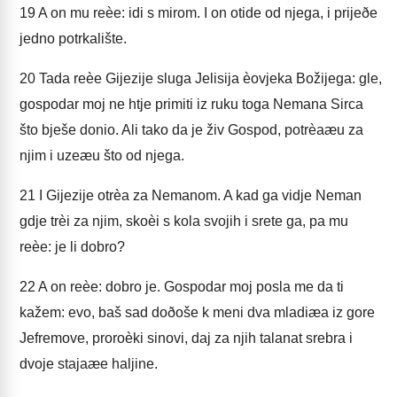
19
A on mu reèe: idi s mirom. I on otide od njega, i prijeðe
jedno potrkalište.
20
Tada reèe Gijezije sluga Jelisija èovjeka Božijega: gle,
gospodar moj ne htje primiti iz ruku toga Nemana Sirca
što bješe donio. Ali tako da je živ Gospod, potrèaæu za
njim i uzeæu što od njega.
21
I Gijezije otrèa za Nemanom. A kad ga vidje Neman
gdje trèi za njim, skoèi s kola svojih i srete ga, pa mu
reèe: je li dobro?
22
A on reèe: dobro je. Gospodar moj posla me da ti
kažem: evo, baš sad doðoše k meni dva mladiæa iz gore
Jefremove, proroèki sinovi, daj za njih talanat srebra i
dvoje stajaæe haljine.