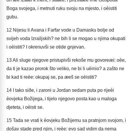
Boga svojega, i metnuti ruku svoju na mjesto, i oèistiti
gubu.
12
Nijesu li Avana i Farfar vode u Damasku bolje od
svijeh voda Izrailjskih? ne bih li se mogao u njima okupati
i oèistiti? I okrenuvši se otide gnjevan.
13
Ali sluge njegove pristupivši rekoše mu govoreæi: oèe,
da ti je kazao prorok što veliko, ne bi li uèinio? a zašto ne
bi kad ti reèe: okupaj se, pa æeš se oèistiti?
14
I tako siðe, i zaroni u Jordan sedam puta po rijeèi
èovjeka Božijega, i tijelo njegovo posta kao u maloga
djeteta, i oèisti se.
15
Tada se vrati k èovjeku Božijemu sa pratnjom svojom, i
došav stade pred njim, i reèe: evo sad vidim da nema