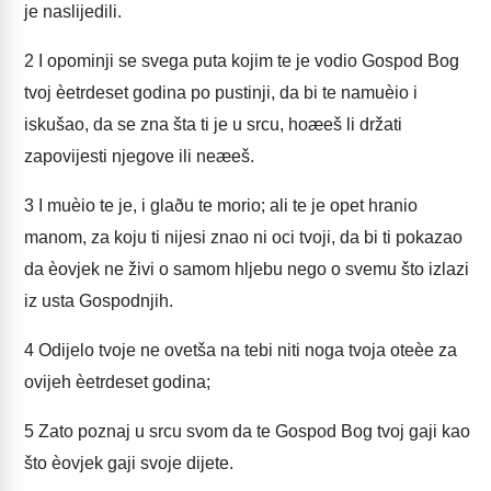
je naslijedili.
2
I opominji se svega puta kojim te je vodio Gospod Bog
tvoj èetrdeset godina po pustinji, da bi te namuèio i
iskušao, da se zna šta ti je u srcu, hoæeš li držati
zapovijesti njegove ili neæeš.
3
I muèio te je, i glaðu te morio; ali te je opet hranio
manom, za koju ti nijesi znao ni oci tvoji, da bi ti pokazao
da èovjek ne živi o samom hljebu nego o svemu što izlazi
iz usta Gospodnjih.
4
Odijelo tvoje ne ovetša na tebi niti noga tvoja oteèe za
ovijeh èetrdeset godina;
5
Zato poznaj u srcu svom da te Gospod Bog tvoj gaji kao
što èovjek gaji svoje dijete.