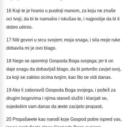
16
Koji te je hranio u pustinji manom, za koju ne znaše
oci tvoji, da bi te namuèio i iskušao te, i najposlije da bi ti
dobro uèinio.
17
Niti govori u srcu svojem: moja snaga, i sila moje ruke
dobavila mi je ovo blago.
18
Nego se opominji Gospoda Boga svojega; jer ti on
daje snagu da dobavljaš blago, da bi potvrdio zavjet svoj,
za koji se zakleo ocima tvojim, kao što se vidi danas.
19
Ako li zaboraviš Gospoda Boga svojega, i poðeš za
drugim bogovima i njima staneš služiti i klanjati se,
svjedoèim vam danas da æete zacijelo propasti,
20
Propašæete kao narodi koje Gospod potire ispred vas,