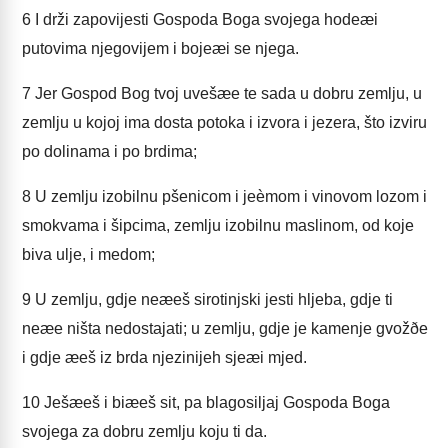
6
I drži zapovijesti Gospoda Boga svojega hodeæi
putovima njegovijem i bojeæi se njega.
7
Jer Gospod Bog tvoj uvešæe te sada u dobru zemlju, u
zemlju u kojoj ima dosta potoka i izvora i jezera, što izviru
po dolinama i po brdima;
8
U zemlju izobilnu pšenicom i jeèmom i vinovom lozom i
smokvama i šipcima, zemlju izobilnu maslinom, od koje
biva ulje, i medom;
9
U zemlju, gdje neæeš sirotinjski jesti hljeba, gdje ti
neæe ništa nedostajati; u zemlju, gdje je kamenje gvožðe
i gdje æeš iz brda njezinijeh sjeæi mjed.
10
Ješæeš i biæeš sit, pa blagosiljaj Gospoda Boga
svojega za dobru zemlju koju ti da.