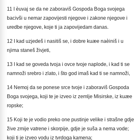
11
I èuvaj se da ne zaboraviš Gospoda Boga svojega
bacivši u nemar zapovijesti njegove i zakone njegove i
uredbe njegove, koje ti ja zapovijedam danas.
12
I kad uzjedeš i nasitiš se, i dobre kuæe naèiniš i u
njima staneš živjeti,
13
I kad se goveda tvoja i ovce tvoje naplode, i kad ti se
namnoži srebro i zlato, i što god imaš kad ti se namnoži,
14
Nemoj da se ponese srce tvoje i zaboraviš Gospoda
Boga svojega, koji te je izveo iz zemlje Misirske, iz kuæe
ropske;
15
Koji te je vodio preko one pustinje velike i strašne gdje
žive zmije vatrene i skorpije, gdje je suša a nema vode;
koji ti je izveo vodu iz tvrdoga kamena;