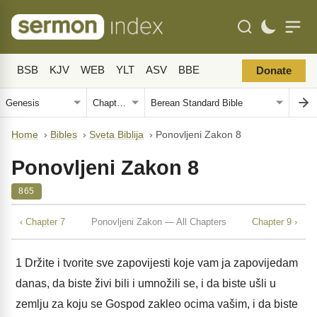
BSB
KJV
WEB
YLT
ASV
BBE
Donate
Home
›
Bibles
›
Sveta Biblija
›
Ponovljeni Zakon 8
Ponovljeni Zakon 8
865
‹ Chapter 7
Ponovljeni Zakon — All Chapters
Chapter 9 ›
1
Držite i tvorite sve zapovijesti koje vam ja zapovijedam
danas, da biste živi bili i umnožili se, i da biste ušli u
zemlju za koju se Gospod zakleo ocima vašim, i da biste