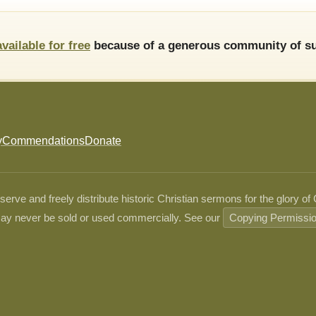
available for free
because of a generous community of su
y
Commendations
Donate
ve and freely distribute historic Christian sermons for the glory of
ay never be sold or used commercially. See our
Copying Permissi