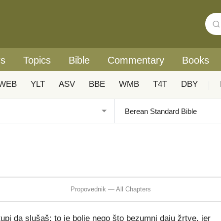
rs
Topics
Bible
Commentary
Books
WEB
YLT
ASV
BBE
WMB
T4T
DBY
|
Propovednik — All Chapters
pi da slušaš; to je bolje nego što bezumni daju žrtve, jer