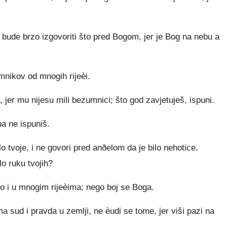
 bude brzo izgovoriti što pred Bogom, jer je Bog na nebu a
nikov od mnogih rijeèi.
, jer mu nijesu mili bezumnici; što god zavjetuješ, ispuni.
pa ne ispuniš.
o tvoje, i ne govori pred anðelom da je bilo nehotice.
lo ruku tvojih?
o i u mnogim rijeèima; nego boj se Boga.
a sud i pravda u zemlji, ne èudi se tome, jer viši pazi na