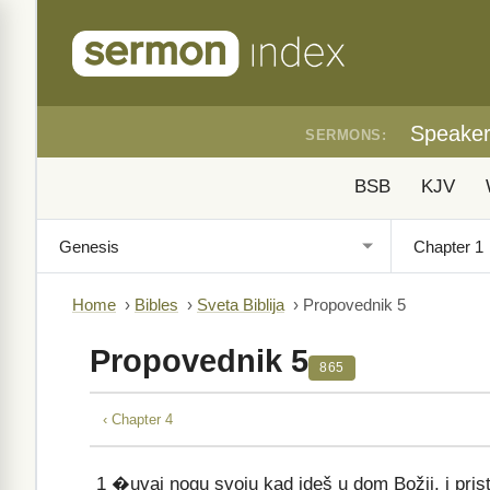
Speake
SERMONS:
BSB
KJV
Home
›
Bibles
›
Sveta Biblija
›
Propovednik 5
Propovednik 5
865
‹ Chapter 4
1
�uvaj nogu svoju kad ideš u dom Božji, i pristu