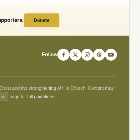
pporters.
Donate
Follow
 Christ and the strengthening of His Church. Content may
ons
page for full guidelines.