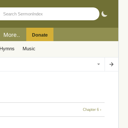
More..
Donate
Hymns
Music
Chapter 6 ›