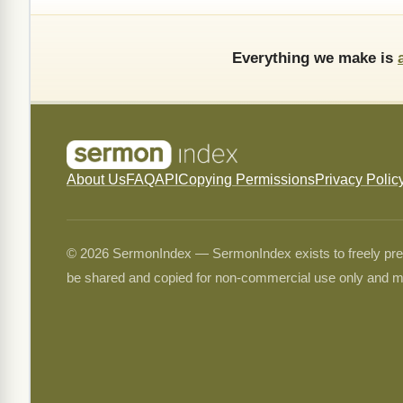
Everything we make is
About Us
FAQ
API
Copying Permissions
Privacy Polic
© 2026 SermonIndex — SermonIndex exists to freely preser
be shared and copied for non-commercial use only and m