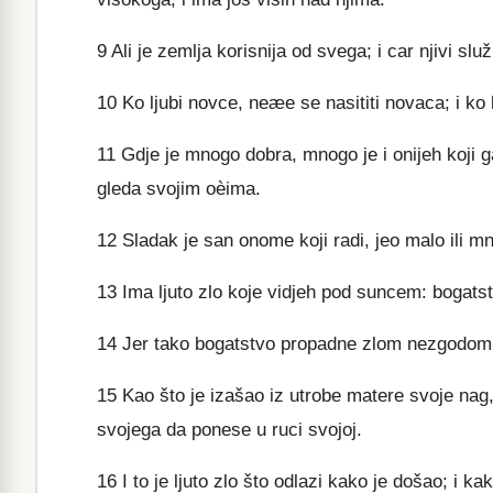
9
Ali je zemlja korisnija od svega; i car njivi služ
10
Ko ljubi novce, neæe se nasititi novaca; i ko l
11
Gdje je mnogo dobra, mnogo je i onijeh koji g
gleda svojim oèima.
12
Sladak je san onome koji radi, jeo malo ili m
13
Ima ljuto zlo koje vidjeh pod suncem: bogatst
14
Jer tako bogatstvo propadne zlom nezgodom, t
15
Kao što je izašao iz utrobe matere svoje nag,
svojega da ponese u ruci svojoj.
16
I to je ljuto zlo što odlazi kako je došao; i kak