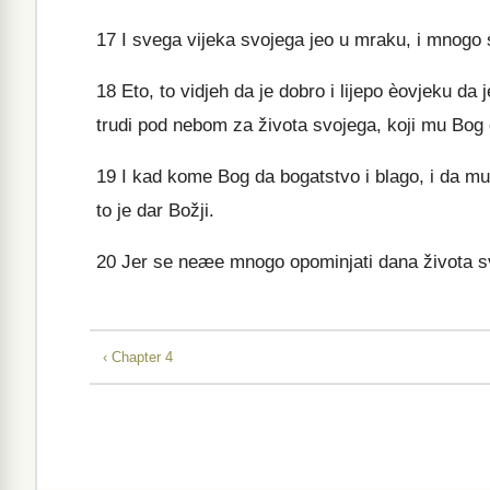
17
I svega vijeka svojega jeo u mraku, i mnogo se 
18
Eto, to vidjeh da je dobro i lijepo èovjeku da 
trudi pod nebom za života svojega, koji mu Bog d
19
I kad kome Bog da bogatstvo i blago, i da mu 
to je dar Božji.
20
Jer se neæe mnogo opominjati dana života sv
‹ Chapter 4