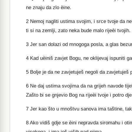
ne znaju da zlo èine.
2
Nemoj nagliti ustima svojim, i srce tvoje da ne
ti si na zemlji, zato neka bude malo rijeèi tvojih.
3
Jer san dolazi od mnogoga posla, a glas bezum
4
Kad uèiniš zavjet Bogu, ne oklijevaj ispuniti ga
5
Bolje je da ne zavjetuješ negoli da zavjetuješ 
6
Ne daj ustima svojima da na grijeh navode tijel
Zašto bi se gnjevio Bog na rijeèi tvoje i potro dje
7
Jer kao što u mnoštvu sanova ima taštine, tak
8
Ako vidiš gdje se èini nepravda siromahu i otim
visokoga, i ima još viših nad njima.