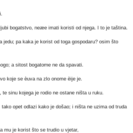
i.
jubi bogatstvo, neæe imati koristi od njega. I to je taština.
a jedu; pa kaka je korist od toga gospodaru? osim što
nogo; a sitost bogatome ne da spavati.
vo koje se èuva na zlo onome èije je.
e sinu kojega je rodio ne ostane ništa u ruku.
 tako opet odlazi kako je došao; i ništa ne uzima od truda
a mu je korist što se trudio u vjetar,