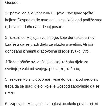
Gospod.
2
I pozva Mojsije Veseleila i Elijava i sve ljude vješte,
kojima Gospod dade mudrost u srce, koje god podiže srce
njihovo da doðu da rade taj posao.
3
I uzeše od Mojsija sve priloge, koje donesoše sinovi
Izrailjevi da se uradi djelo za službu u svetinji. Ali još
donošahu k njemu dragovoljne priloge svako jutro.
4
Tada doðoše svi vješti ljudi, koji raðahu djelo za
svetinju, svaki od svojega posla, koji raðahu,
5
I rekoše Mojsiju govoreæi: više donosi narod nego što
treba da se uradi djelo, koje je Gospod zapovjedio da se
uradi.
6
I zapovjedi Mojsije da se oglasi po okolu govoreæi: ni