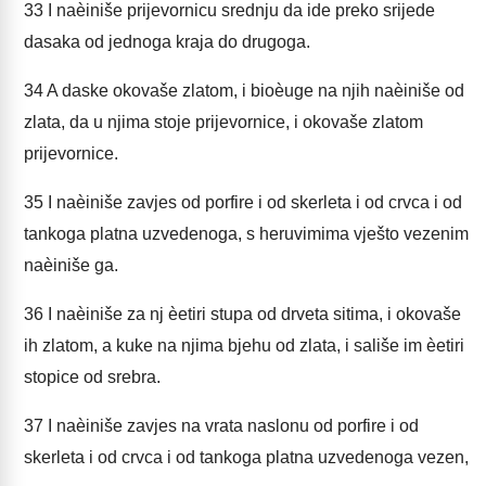
33
I naèiniše prijevornicu srednju da ide preko srijede
dasaka od jednoga kraja do drugoga.
34
A daske okovaše zlatom, i bioèuge na njih naèiniše od
zlata, da u njima stoje prijevornice, i okovaše zlatom
prijevornice.
35
I naèiniše zavjes od porfire i od skerleta i od crvca i od
tankoga platna uzvedenoga, s heruvimima vješto vezenim
naèiniše ga.
36
I naèiniše za nj èetiri stupa od drveta sitima, i okovaše
ih zlatom, a kuke na njima bjehu od zlata, i sališe im èetiri
stopice od srebra.
37
I naèiniše zavjes na vrata naslonu od porfire i od
skerleta i od crvca i od tankoga platna uzvedenoga vezen,