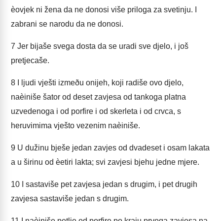
èovjek ni žena da ne donosi više priloga za svetinju. I
zabrani se narodu da ne donosi.
7
Jer bijaše svega dosta da se uradi sve djelo, i još
pretjecaše.
8
I ljudi vješti izmeðu onijeh, koji radiše ovo djelo,
naèiniše šator od deset zavjesa od tankoga platna
uzvedenoga i od porfire i od skerleta i od crvca, s
heruvimima vješto vezenim naèiniše.
9
U dužinu bješe jedan zavjes od dvadeset i osam lakata
a u širinu od èetiri lakta; svi zavjesi bjehu jedne mjere.
10
I sastaviše pet zavjesa jedan s drugim, i pet drugih
zavjesa sastaviše jedan s drugim.
11
I naèiniše petlje od porfire po kraju prvoga zavjesa na