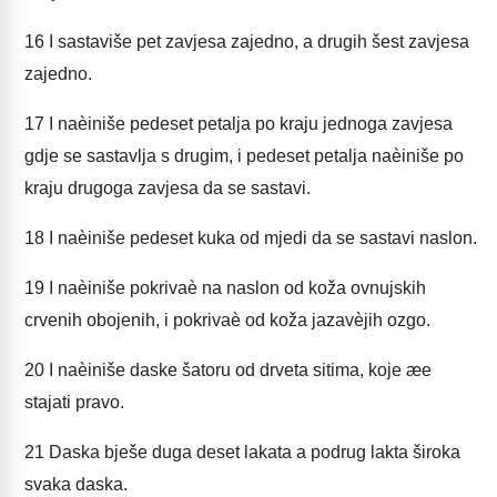
16
I sastaviše pet zavjesa zajedno, a drugih šest zavjesa
zajedno.
17
I naèiniše pedeset petalja po kraju jednoga zavjesa
gdje se sastavlja s drugim, i pedeset petalja naèiniše po
kraju drugoga zavjesa da se sastavi.
18
I naèiniše pedeset kuka od mjedi da se sastavi naslon.
19
I naèiniše pokrivaè na naslon od koža ovnujskih
crvenih obojenih, i pokrivaè od koža jazavèjih ozgo.
20
I naèiniše daske šatoru od drveta sitima, koje æe
stajati pravo.
21
Daska bješe duga deset lakata a podrug lakta široka
svaka daska.