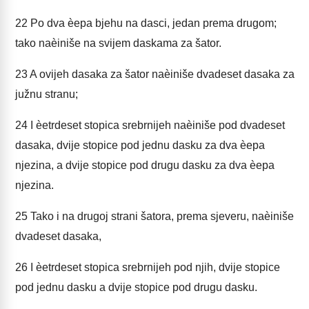
22
Po dva èepa bjehu na dasci, jedan prema drugom;
tako naèiniše na svijem daskama za šator.
23
A ovijeh dasaka za šator naèiniše dvadeset dasaka za
južnu stranu;
24
I èetrdeset stopica srebrnijeh naèiniše pod dvadeset
dasaka, dvije stopice pod jednu dasku za dva èepa
njezina, a dvije stopice pod drugu dasku za dva èepa
njezina.
25
Tako i na drugoj strani šatora, prema sjeveru, naèiniše
dvadeset dasaka,
26
I èetrdeset stopica srebrnijeh pod njih, dvije stopice
pod jednu dasku a dvije stopice pod drugu dasku.