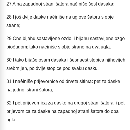
27
A na zapadnoj strani šatora naèiniše šest dasaka;
28
I još dvije daske naèiniše na uglove šatoru s obje
strane;
29
One bijahu sastavljene ozdo, i bijahu sastavljene ozgo
bioèugom; tako naèiniše s obje strane na dva ugla.
30
I tako bijaše osam dasaka i šesnaest stopica njihovijeh
srebrnijeh, po dvije stopice pod svaku dasku.
31
I naèiniše prijevornice od drveta sitima: pet za daske
na jednoj strani šatora,
32
I pet prijevornica za daske na drugoj strani šatora, i pet
prijevornica za daske na zapadnoj strani šatora do oba
ugla.