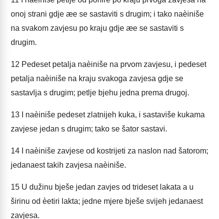
onoj strani gdje æe se sastaviti s drugim; i tako naèiniše
na svakom zavjesu po kraju gdje æe se sastaviti s
drugim.
12
Pedeset petalja naèiniše na prvom zavjesu, i pedeset
petalja naèiniše na kraju svakoga zavjesa gdje se
sastavlja s drugim; petlje bjehu jedna prema drugoj.
13
I naèiniše pedeset zlatnijeh kuka, i sastaviše kukama
zavjese jedan s drugim; tako se šator sastavi.
14
I naèiniše zavjese od kostrijeti za naslon nad šatorom;
jedanaest takih zavjesa naèiniše.
15
U dužinu bješe jedan zavjes od trideset lakata a u
širinu od èetiri lakta; jedne mjere bješe svijeh jedanaest
zavjesa.