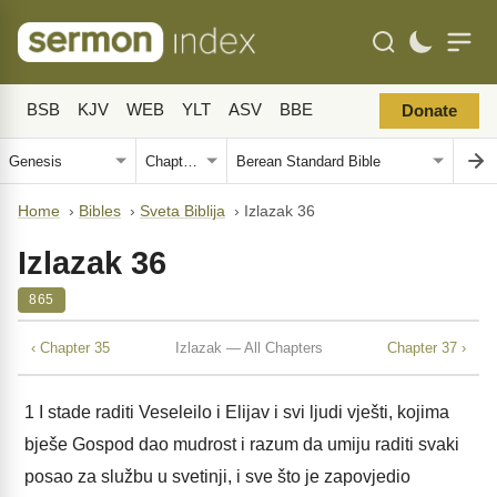
BSB
KJV
WEB
YLT
ASV
BBE
Donate
Home
›
Bibles
›
Sveta Biblija
›
Izlazak 36
Izlazak 36
865
‹ Chapter 35
Izlazak — All Chapters
Chapter 37 ›
1
I stade raditi Veseleilo i Elijav i svi ljudi vješti, kojima
bješe Gospod dao mudrost i razum da umiju raditi svaki
posao za službu u svetinji, i sve što je zapovjedio