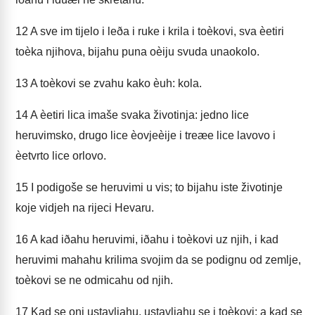
12
A sve im tijelo i leða i ruke i krila i toèkovi, sva èetiri
toèka njihova, bijahu puna oèiju svuda unaokolo.
13
A toèkovi se zvahu kako èuh: kola.
14
A èetiri lica imaše svaka životinja: jedno lice
heruvimsko, drugo lice èovjeèije i treæe lice lavovo i
èetvrto lice orlovo.
15
I podigoše se heruvimi u vis; to bijahu iste životinje
koje vidjeh na rijeci Hevaru.
16
A kad iðahu heruvimi, iðahu i toèkovi uz njih, i kad
heruvimi mahahu krilima svojim da se podignu od zemlje,
toèkovi se ne odmicahu od njih.
17
Kad se oni ustavljahu, ustavljahu se i toèkovi; a kad se