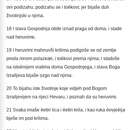
oni podizahu, podizahu se i toèkovi; jer bijaše duh
životinjski u njima.
18
I slava Gospodnja otide iznad praga od doma, i stade
nad heruvime.
19
I heruvimi mahnuvši krilima podigoše se od zemlje
preda mnom polazeæi, i toèkovi prema njima; i stadoše
na istoènijem vratima doma Gospodnjega, i slava Boga
Izrailjeva bijaše ozgo nad njima.
20
To bijahu iste životinje koje vidjeh pod Bogom
Izrailjevijem na rijeci Hevaru, i poznah da su heruvimi.
21
Svaka imaše èetiri lica i èetiri krila, i kao ruka èovjeèija
bješe im pod krilima.