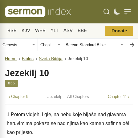
BSB
KJV
WEB
YLT
ASV
BBE
Donate
Home
›
Bibles
›
Sveta Biblija
›
Jezekilj 10
Jezekilj 10
865
‹ Chapter 9
Jezekilj — All Chapters
Chapter 11 ›
1
Potom vidjeh, i gle, na nebu koje bijaše nad glavama
heruvimima pokaza se nad njima kao kamen safir na oèi
kao prijesto.