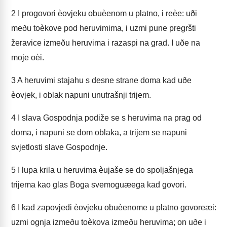
2
I progovori èovjeku obuèenom u platno, i reèe: uði
meðu toèkove pod heruvimima, i uzmi pune pregršti
žeravice izmeðu heruvima i razaspi na grad. I uðe na
moje oèi.
3
A heruvimi stajahu s desne strane doma kad uðe
èovjek, i oblak napuni unutrašnji trijem.
4
I slava Gospodnja podiže se s heruvima na prag od
doma, i napuni se dom oblaka, a trijem se napuni
svjetlosti slave Gospodnje.
5
I lupa krila u heruvima èujaše se do spoljašnjega
trijema kao glas Boga svemoguæega kad govori.
6
I kad zapovjedi èovjeku obuèenome u platno govoreæi:
uzmi ognja izmeðu toèkova izmeðu heruvima; on uðe i