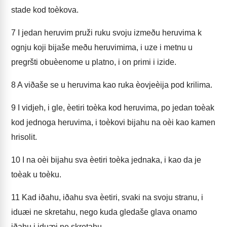
stade kod toèkova.
7
I jedan heruvim pruži ruku svoju izmeðu heruvima k
ognju koji bijaše meðu heruvimima, i uze i metnu u
pregršti obuèenome u platno, i on primi i izide.
8
A viðaše se u heruvima kao ruka èovjeèija pod krilima.
9
I vidjeh, i gle, èetiri toèka kod heruvima, po jedan toèak
kod jednoga heruvima, i toèkovi bijahu na oèi kao kamen
hrisolit.
10
I na oèi bijahu sva èetiri toèka jednaka, i kao da je
toèak u toèku.
11
Kad iðahu, iðahu sva èetiri, svaki na svoju stranu, i
iduæi ne skretahu, nego kuda gledaše glava onamo
iðahu i iduæi ne skretahu.