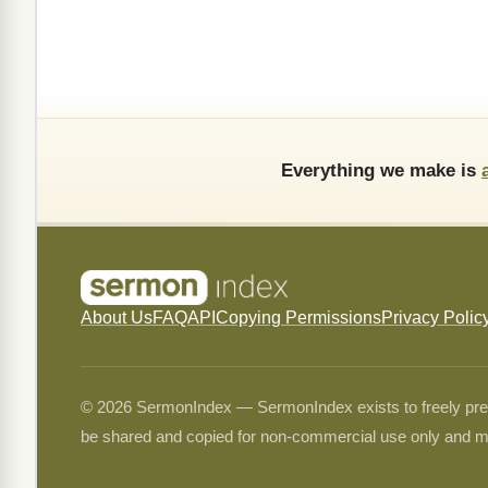
Everything we make is
About Us
FAQ
API
Copying Permissions
Privacy Polic
© 2026 SermonIndex — SermonIndex exists to freely preser
be shared and copied for non-commercial use only and m