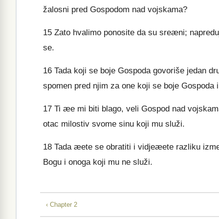
žalosni pred Gospodom nad vojskama?
15
Zato hvalimo ponosite da su sreæni; napreduju
se.
16
Tada koji se boje Gospoda govoriše jedan dru
spomen pred njim za one koji se boje Gospoda i
17
Ti æe mi biti blago, veli Gospod nad vojskama
otac milostiv svome sinu koji mu služi.
18
Tada æete se obratiti i vidjeæete razliku izm
Bogu i onoga koji mu ne služi.
‹ Chapter 2