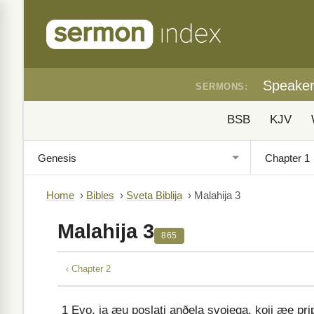
Speake
SERMONS:
BSB
KJV
Home
›
Bibles
›
Sveta Biblija
›
Malahija 3
Malahija 3
865
‹ Chapter 2
1
Evo, ja æu poslati anðela svojega, koji æe pr