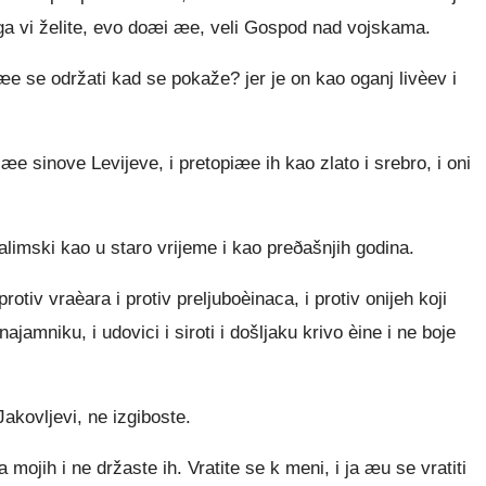
ega vi želite, evo doæi æe, veli Gospod nad vojskama.
æe se održati kad se pokaže? jer je on kao oganj livèev i
tiæe sinove Levijeve, i pretopiæe ih kao zlato i srebro, i oni
limski kao u staro vrijeme i kao preðašnjih godina.
tiv vraèara i protiv preljuboèinaca, i protiv onijeh koji
ajamniku, i udovici i siroti i došljaku krivo èine i ne boje
akovljevi, ne izgiboste.
ojih i ne držaste ih. Vratite se k meni, i ja æu se vratiti