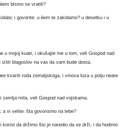
 èem bismo se vratili?
date; i govorite: u èem te zakidamo? u desetku i u
 u mojoj kuæi, i okušajte me u tom, veli Gospod nad
 izliti blagoslov na vas da vam bude dosta.
eæe kvariti roda zemaljskoga, i vinova loza u polju neæe
ti zemlja mila, veli Gospod nad vojskama.
 a vi velite: šta govorismo na tebe?
i korist da držimo što je naredio da se drži, i da hodimo