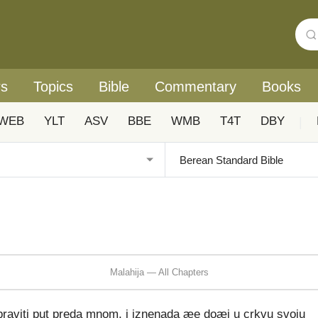
rs
Topics
Bible
Commentary
Books
WEB
YLT
ASV
BBE
WMB
T4T
DBY
|
Malahija — All Chapters
ipraviti put preda mnom, i iznenada æe doæi u crkvu svoju