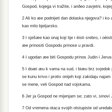
Gospod, kojega vi tražite, i anðeo zavjetni, koj
2
Ali ko æe podnijeti dan dolaska njegova? i ko 
kao milo bjeljarsko.
3
I sješæe kao onaj koji lije i èisti srebro, i oèis
æe prinositi Gospodu prinose u pravdi.
4
I ugodan æe biti Gospodu prinos Judin i Jerusa
5
I doæi æu k vama na sud, i biæu brz svjedok pro
se kunu krivo i protiv onijeh koji zakidaju najam n
se mene, veli Gospod nad vojskama.
6
Jer ja Gospod ne mijenjam se; zato vi, sinovi J
7
Od vremena otaca svojih otstupiste od uredaba m