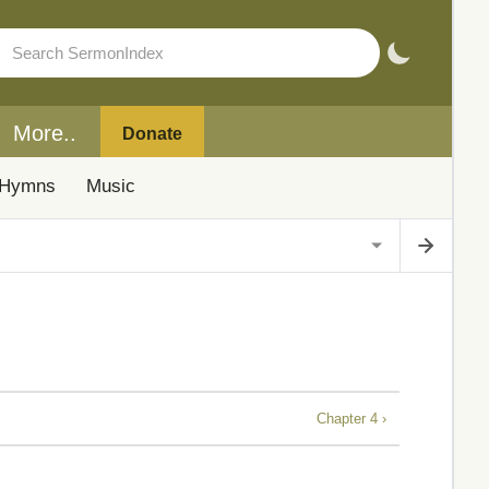
More..
Donate
Hymns
Music
Chapter 4 ›