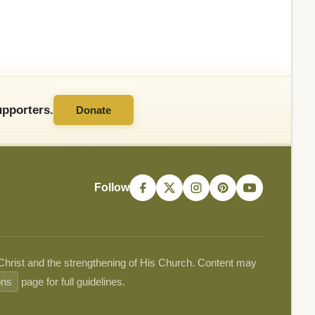
pporters.
Donate
Follow
 Christ and the strengthening of His Church. Content may
ons
page for full guidelines.