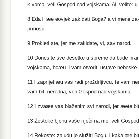
k vama, veli Gospod nad vojskama. Ali velite: u
8
Eda li æe èovjek zakidati Boga? a vi mene zaki
prinosu.
9
Prokleti ste, jer me zakidate, vi, sav narod.
10
Donesite sve desetke u spreme da bude hrane
vojskama, hoæu li vam otvoriti ustave nebeske i
11
I zaprijetiæu vas radi proždrljivcu, te vam n
vam biti nerodna, veli Gospod nad vojskama.
12
I zvaæe vas blaženim svi narodi, jer æete bi
13
Žestoke bjehu vaše rijeèi na me, veli Gospod;
14
Rekoste: zaludu je služiti Bogu, i kaka æe bit