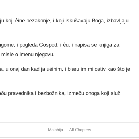
 koji èine bezakonje, i koji iskušavaju Boga, izbavljaju
gome, i pogleda Gospod, i èu, i napisa se knjiga za
 misle o imenu njegovu.
, u onaj dan kad ja uèinim, i biæu im milostiv kao što je
eðu pravednika i bezbožnika, izmeðu onoga koji služi
Malahija — All Chapters