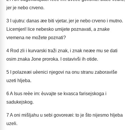
jer je nebo crveno.
3
I ujutru: danas æe biti vjetar, jer je nebo crveno i mutno.
Licemjeri! lice nebesko umijete poznavati, a znake
vremena ne možete poznati?
4
Rod zli i kurvarski traži znak, i znak neæe mu se dati
osim znaka Jone proroka. I ostavivši ih otide.
5
I polazeæi uèenici njegovi na onu stranu zaboraviše
uzeti hljeba.
6
A Isus reèe im: èuvajte se kvasca farisejskoga i
sadukejskog.
7
A oni mišljahu u sebi govoreæi: to je što nijesmo hljeba
uzeli.