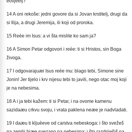
èovjeèij?
14
A oni rekoše: jedni govore da si Jovan krstitelj, drugi da
si Ilija, a drugi Jeremija, ili koji od proroka.
15
Reèe im Isus: a vi šta mislite ko sam ja?
16
A Simon Petar odgovori i reèe: ti si Hristos, sin Boga
živoga.
17
I odgovarajuæi Isus reèe mu: blago tebi, Simone sine
Jonin! Jer tijelo i krv nijesu tebi to javili, nego otac moj koji
je na nebesima.
18
A i ja tebi kažem: ti si Petar, i na ovome kamenu
sazidaæu crkvu svoju, i vrata paklena neæe je nadvladati.
19
I daæu ti kljuèeve od carstva nebeskoga: i što svežeš
na zemlji biæe svezano na nebesima; i što razdriješiš na