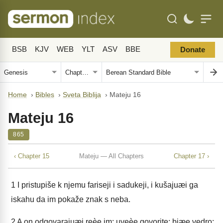
BSB
KJV
WEB
YLT
ASV
BBE
Donate
Home
›
Bibles
›
Sveta Biblija
›
Mateju 16
Mateju 16
865
‹ Chapter 15
Mateju — All Chapters
Chapter 17 ›
1
I pristupiše k njemu fariseji i sadukeji, i kušajuæi ga
iskahu da im pokaže znak s neba.
2
A on odgovarajuæi reèe im: uveèe govorite: biæe vedro;