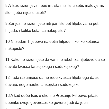
8
A Isus razumjevši reèe im: šta mislite u sebi, malovjerni,
što hljeba nijeste uzeli?
9
Zar još ne razumijete niti pamtite pet hljebova na pet
hiljada, i koliko kotarica nakupiste?
10
Ni sedam hljebova na èetiri hiljade, i koliko kotarica
nakupiste?
11
Kako ne razumijete da vam ne rekoh za hljebove da se
èuvate kvasca farisejskoga i sadukejskog?
12
Tada razumješe da ne reèe kvasca hljebnoga da se
èuvaju, nego nauke farisejske i sadukejske.
13
A kad doðe Isus u okoline �esarije Filipove, pitaše
uèenike svoje govoreæi: ko govore ljudi da je sin