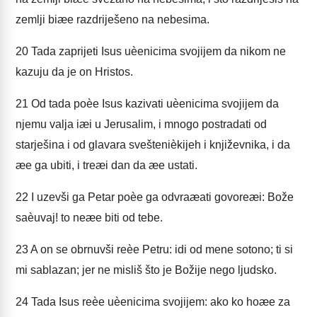
zemlji biæe razdriješeno na nebesima.
20
Tada zaprijeti Isus uèenicima svojijem da nikom ne
kazuju da je on Hristos.
21
Od tada poèe Isus kazivati uèenicima svojijem da
njemu valja iæi u Jerusalim, i mnogo postradati od
starješina i od glavara sveštenièkijeh i književnika, i da
æe ga ubiti, i treæi dan da æe ustati.
22
I uzevši ga Petar poèe ga odvraæati govoreæi: Bože
saèuvaj! to neæe biti od tebe.
23
A on se obrnuvši reèe Petru: idi od mene sotono; ti si
mi sablazan; jer ne misliš što je Božije nego ljudsko.
24
Tada Isus reèe uèenicima svojijem: ako ko hoæe za