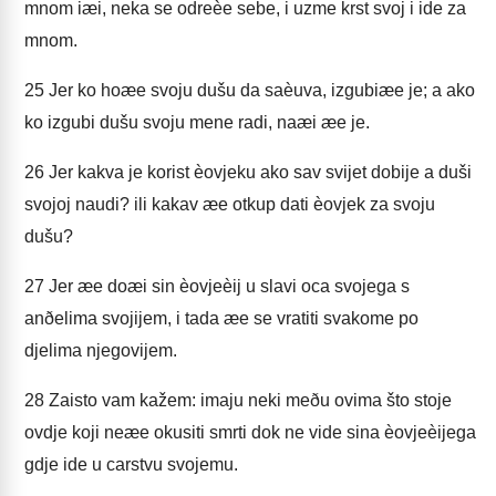
mnom iæi, neka se odreèe sebe, i uzme krst svoj i ide za
mnom.
25
Jer ko hoæe svoju dušu da saèuva, izgubiæe je; a ako
ko izgubi dušu svoju mene radi, naæi æe je.
26
Jer kakva je korist èovjeku ako sav svijet dobije a duši
svojoj naudi? ili kakav æe otkup dati èovjek za svoju
dušu?
27
Jer æe doæi sin èovjeèij u slavi oca svojega s
anðelima svojijem, i tada æe se vratiti svakome po
djelima njegovijem.
28
Zaisto vam kažem: imaju neki meðu ovima što stoje
ovdje koji neæe okusiti smrti dok ne vide sina èovjeèijega
gdje ide u carstvu svojemu.