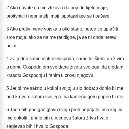
2
Ako navale na me zlikovci da pojedu tijelo moje,
protivnici i neprijatelji moji, spotaæi æe se i pašæe.
3
Ako protiv mene vojska u oko stane, neæe se uplašiti
srce moje; ako se na me rat digne, ja se ni onda neæu
bojati.
4
Za jedno samo molim Gospoda, samo to ištem, da živim
u domu Gospodnjem sve dane života svojega, da gledam
krasotu Gospodnju i ranim u crkvu njegovu.
5
Jer bi me sakrio u kolibi svojoj u zlo doba; sklonio bi me
pod krovom šatora svojega; na kamenu goru popeo bi me.
6
Tada bih podigao glavu svoju pred neprijateljima koji bi
me opkolili; prinio bih u njegovu šatoru žrtvu hvale;
zapjevao bih i hvalio Gospoda.