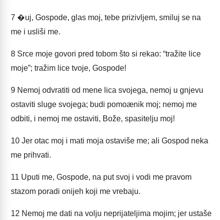
7
�uj, Gospode, glas moj, tebe prizivljem, smiluj se na
me i usliši me.
8
Srce moje govori pred tobom što si rekao: “tražite lice
moje”; tražim lice tvoje, Gospode!
9
Nemoj odvratiti od mene lica svojega, nemoj u gnjevu
ostaviti sluge svojega; budi pomoænik moj; nemoj me
odbiti, i nemoj me ostaviti, Bože, spasitelju moj!
10
Jer otac moj i mati moja ostaviše me; ali Gospod neka
me prihvati.
11
Uputi me, Gospode, na put svoj i vodi me pravom
stazom poradi onijeh koji me vrebaju.
12
Nemoj me dati na volju neprijateljima mojim; jer ustaše