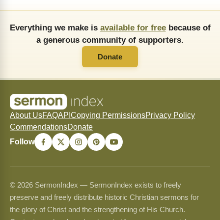
Everything we make is
available for free
because of
a generous community of supporters.
Donate
About Us
FAQ
API
Copying Permissions
Privacy Policy
Commendations
Donate
Follow
© 2026 SermonIndex — SermonIndex exists to freely
preserve and freely distribute historic Christian sermons for
the glory of Christ and the strengthening of His Church.