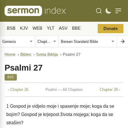
BSB
KJV
WEB
YLT
ASV
BBE
Donate
Home
›
Bibles
›
Sveta Biblija
›
Psalmi 27
Psalmi 27
865
‹ Chapter 26
Psalmi — All Chapters
Chapter 28 ›
1
Gospod je vidjelo moje i spasenje moje; koga da se
bojim? Gospod je krjepost života mojega; koga da se
strašim?