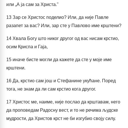
или „А ја сам за Христа."
13
Зар се Христос поделио? Или, да није Павле
разапет за вас? Или, зар сте у Павлово име крштени?
14
Хвала Богу што никог другог од вас нисам крстио,
осим Криспа и Гаја,
15
иначе бисте могли да кажете да сте у моје име
крштени.
16
Да, крстио сам још и Стефанине укућане. Поред
тога, не знам да ли сам крстио кога другог.
17
Христос ме, наиме, није послао да крштавам, него
да проповедам Радосну вест, и то не речима људске
мудрости, да Христов крст не би изгубио своју силу.