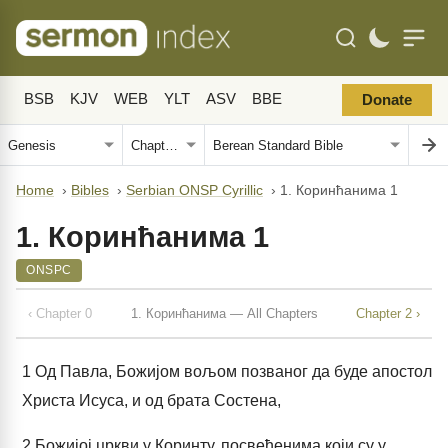
BSB
KJV
WEB
YLT
ASV
BBE
Donate
Home
›
Bibles
›
Serbian ONSP Cyrillic
›
1. Коринћанима 1
1. Коринћанима 1
ONSPC
‹ Chapter 0
1. Коринћанима — All Chapters
Chapter 2 ›
1
Од Павла, Божијом вољом позваног да буде апостол
Христа Исуса, и од брата Состена,
2
Божијој цркви у Коринту, посвећенима који су у