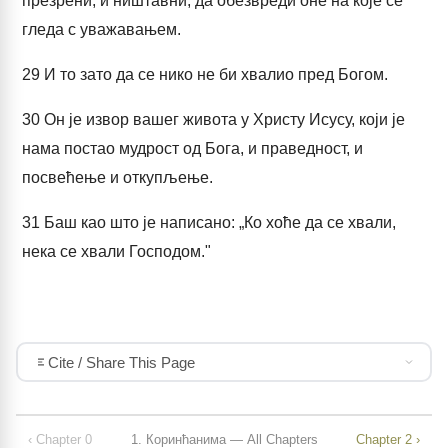
презрени, и ништавни, да обезвреди оне на које се
гледа с уважавањем.
29
И то зато да се нико не би хвалио пред Богом.
30
Он је извор вашег живота у Христу Исусу, који је
нама постао мудрост од Бога, и праведност, и
посвећење и откупљење.
31
Баш као што је написано: „Ко хоће да се хвали,
нека се хвали Господом."
Cite / Share This Page
‹ Chapter 0
1. Коринћанима — All Chapters
Chapter 2 ›