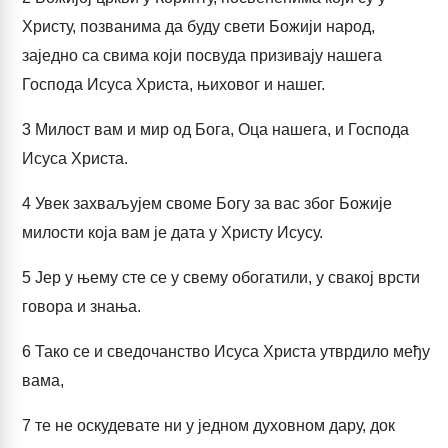
Христу, позванима да буду свети Божији народ,
заједно са свима који посвуда призивају нашега
Господа Исуса Христа, њиховог и нашег.
3
Милост вам и мир од Бога, Оца нашега, и Господа
Исуса Христа.
4
Увек захваљујем своме Богу за вас због Божије
милости која вам је дата у Христу Исусу.
5
Јер у њему сте се у свему обогатили, у свакој врсти
говора и знања.
6
Тако се и сведочанство Исуса Христа утврдило међу
вама,
7
те не оскудевате ни у једном духовном дару, док