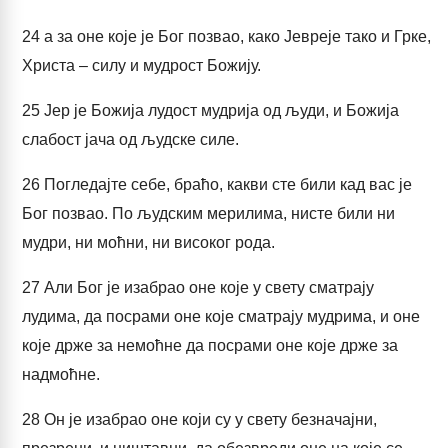
24
а за оне које је Бог позвао, како Јевреје тако и Грке,
Христа – силу и мудрост Божију.
25
Јер је Божија лудост мудрија од људи, и Божија
слабост јача од људске силе.
26
Погледајте себе, браћо, какви сте били кад вас је
Бог позвао. По људским мерилима, нисте били ни
мудри, ни моћни, ни високог рода.
27
Али Бог је изабрао оне које у свету сматрају
лудима, да посрами оне које сматрају мудрима, и оне
које држе за немоћне да посрами оне које држе за
надмоћне.
28
Он је изабрао оне који су у свету безначајни,