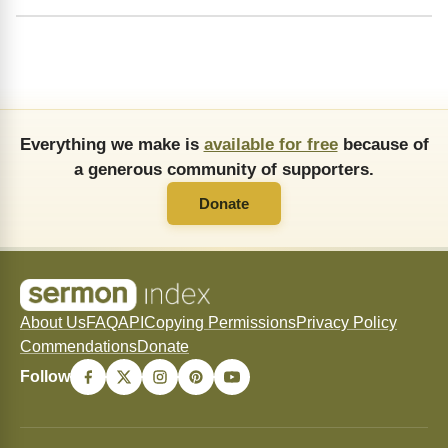
Everything we make is
available for free
because of
a generous community of supporters.
Donate
About Us
FAQ
API
Copying Permissions
Privacy Policy
Commendations
Donate
Follow