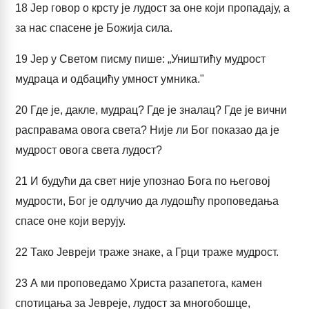
18
Јер говор о крсту је лудост за оне који пропадају, а
за нас спасене је Божија сила.
19
Јер у Светом писму пише: „Уништићу мудрост
мудраца и одбацићу умност умника."
20
Где је, дакле, мудрац? Где је зналац? Где је вични
расправама овога света? Није ли Бог показао да је
мудрост овога света лудост?
21
И будући да свет није упознао Бога по његовој
мудрости, Бог је одлучио да лудошћу проповедања
спасе оне који верују.
22
Тако Јевреји траже знаке, а Грци траже мудрост.
23
А ми проповедамо Христа разапетога, камен
спотицања за Јевреје, лудост за многобошце,