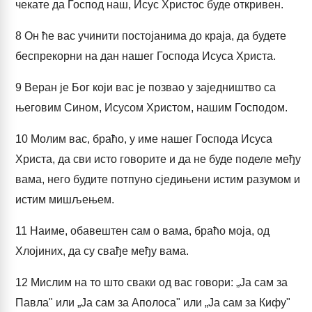
чекате да Господ наш, Исус Христос буде откривен.
8
Он ће вас учинити постојанима до краја, да будете
беспрекорни на дан нашег Господа Исуса Христа.
9
Веран је Бог који вас је позвао у заједништво са
његовим Сином, Исусом Христом, нашим Господом.
10
Молим вас, браћо, у име нашег Господа Исуса
Христа, да сви исто говорите и да не буде поделе међу
вама, него будите потпуно сједињени истим разумом и
истим мишљењем.
11
Наиме, обавештен сам о вама, браћо моја, од
Хлојиних, да су свађе међу вама.
12
Мислим на то што сваки од вас говори: „Ја сам за
Павла" или „Ја сам за Аполоса" или „Ја сам за Кифу"