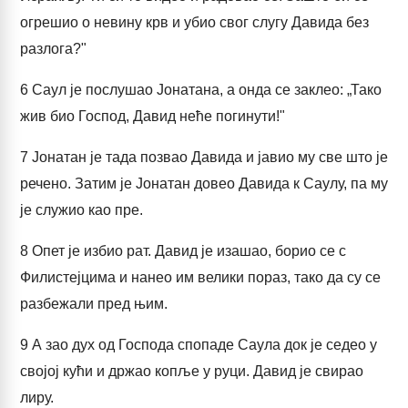
огрешио о невину крв и убио свог слугу Давида без
разлога?"
6
Саул је послушао Јонатана, а онда се заклео: „Тако
жив био Господ, Давид неће погинути!"
7
Јонатан је тада позвао Давида и јавио му све што је
речено. Затим је Јонатан довео Давида к Саулу, па му
је служио као пре.
8
Опет је избио рат. Давид је изашао, борио се с
Филистејцима и нанео им велики пораз, тако да су се
разбежали пред њим.
9
А зао дух од Господа спопаде Саула док је седео у
својој кући и држао копље у руци. Давид је свирао
лиру.