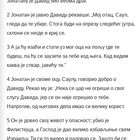
Јонатану је Давид био веома драг.
2
Јонатан је јавио Давиду рекавши: „Мој отац, Саул,
гледа да те убије. Стога буди на опрезу следећег јутра,
склони се негде и криј се.
3
А ја ћу изаћи и стати уз мог оца на пољу где ти
будеш, па ћу се заузети за тебе код њега. Кад видим
каква је ствар, јавићу ти."
4
Јонатан је своме оцу, Саулу, говорио добро о
Давиду. Рекао му је: „Нека се цар не огреши о свог
слугу Давида, јер се он није огрешио о тебе.
Напротив, од његових дела имао си велику корист.
5
Он је довео свој живот у опасност; убио је
Филистејца, а Господ је дао велико избављење свем
Израиљу. Ти си то видео и радовао се. Зашто би се