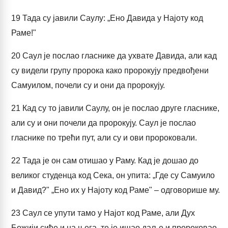
19
Тада су јавили Саулу: „Ено Давида у Најоту код
Раме!"
20
Саул је послао гласнике да ухвате Давида, али кад
су видели групу пророка како пророкују предвођени
Самуилом, почели су и они да пророкују.
21
Кад су то јавили Саулу, он је послао друге гласнике,
али су и они почели да пророкују. Саул је послао
гласнике по трећи пут, али су и ови пророковали.
22
Тада је он сам отишао у Раму. Кад је дошао до
великог студенца код Сека, он упита: „Где су Самуило
и Давид?" „Ено их у Најоту код Раме" – одговорише му.
23
Саул се упути тамо у Најот код Раме, али Дух
Божији сиђе и на њега, те је ишао даље и пророковао,