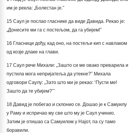
им је рекла: „Болестан је."
15
Саул је послао гласнике да виде Давида. Рекао је:
„Донесите ми га с постељом, да га убијем!"
16
Гласници дођу, кад оно, на постељи кип с навлаком
од козје длаке на глави.
17
Саул рече Михали: „Зашто си ме овако преварила и
пустила мога непријатеља да утекне?" Михала
одговори Саулу: „Зато што ми је рекао: ‘Пусти ме!
Зашто да те убијем?’"
18
Давид је побегао и склонио се. Дошао је к Самуилу
у Раму и испричао му све што му је Саул учинио.
Затим је отишао са Самуилом у Најот, па су тамо
боравили.