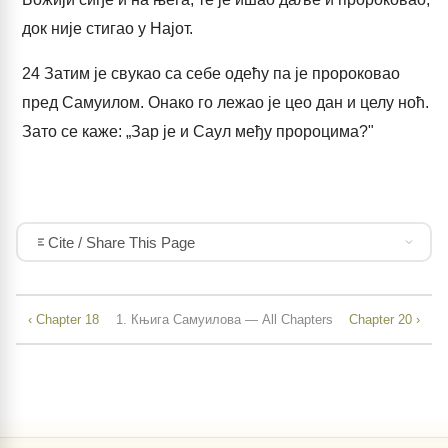
док није стигао у Најот.
24
Затим је свукао са себе одећу па је пророковао
пред Самуилом. Онако го лежао је цео дан и целу ноћ.
Зато се каже: „Зар је и Саул међу пророцима?"
Cite / Share This Page
‹ Chapter 18
1. Књига Самуилова — All Chapters
Chapter 20 ›