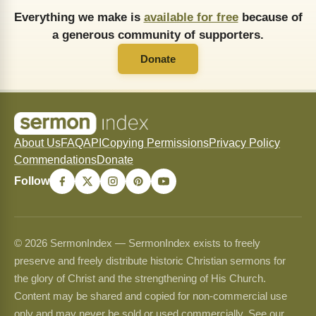
Everything we make is
available for free
because of
a generous community of supporters.
Donate
About Us
FAQ
API
Copying Permissions
Privacy Policy
Commendations
Donate
Follow
© 2026 SermonIndex — SermonIndex exists to freely
preserve and freely distribute historic Christian sermons for
the glory of Christ and the strengthening of His Church.
Content may be shared and copied for non-commercial use
only and may never be sold or used commercially. See our