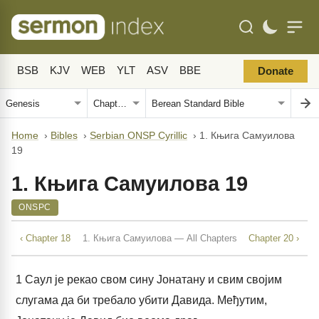
BSB
KJV
WEB
YLT
ASV
BBE
Donate
Home
›
Bibles
›
Serbian ONSP Cyrillic
›
1. Књига Самуилова
19
1. Књига Самуилова 19
ONSPC
‹ Chapter 18
1. Књига Самуилова — All Chapters
Chapter 20 ›
1
Саул је рекао свом сину Јонатану и свим својим
слугама да би требало убити Давида. Међутим,