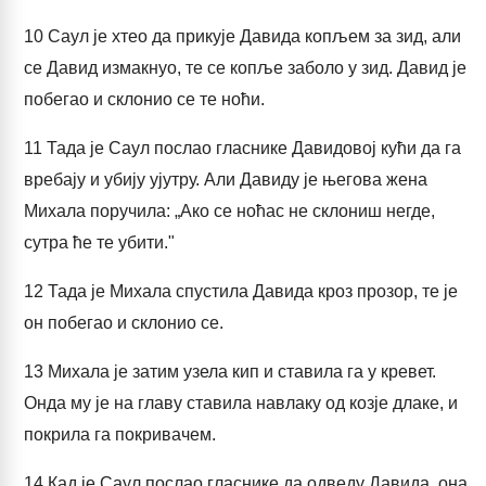
10
Саул је хтео да прикује Давида копљем за зид, али
се Давид измакнуо, те се копље заболо у зид. Давид је
побегао и склонио се те ноћи.
11
Тада је Саул послао гласнике Давидовој кући да га
вребају и убију ујутру. Али Давиду је његова жена
Михала поручила: „Ако се ноћас не склониш негде,
сутра ће те убити."
12
Тада је Михала спустила Давида кроз прозор, те је
он побегао и склонио се.
13
Михала је затим узела кип и ставила га у кревет.
Онда му је на главу ставила навлаку од козје длаке, и
покрила га покривачем.
14
Кад је Саул послао гласнике да одведу Давида, она