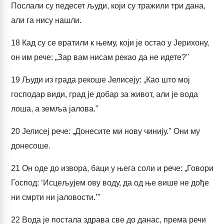
Послали су педесет људи, који су тражили три дана,
али га нису нашли.
18
Кад су се вратили к њему, који је остао у Јерихону,
он им рече: „Зар вам нисам рекао да не идете?"
19
Људи из града рекоше Јелисеју: „Као што мој
господар види, град је добар за живот, али је вода
лоша, а земља јалова."
20
Јелисеј рече: „Донесите ми нову чинију." Они му
донесоше.
21
Он оде до извора, баци у њега соли и рече: „Говори
Господ: ‘Исцељујем ову воду, да од ње више не дође
ни смрти ни јаловости.’"
22
Вода је постала здрава све до данас, према речи