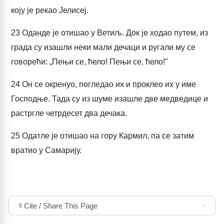
коју је рекао Јелисеј.
23
Оданде је отишао у Ветиљ. Док је ходао путем, из
града су изашли неки мали дечаци и ругали му се
говорећи: „Пењи се, ћело! Пењи се, ћело!"
24
Он се окренуо, погледао их и проклео их у име
Господње. Тада су из шуме изашле две медведице и
растргле четрдесет два дечака.
25
Одатле је отишао на гору Кармил, па се затим
вратио у Самарију.
Cite / Share This Page