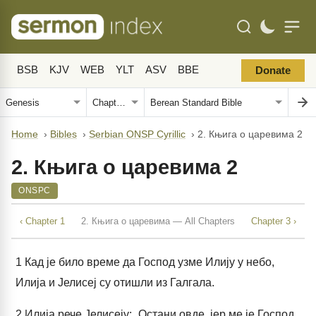
BSB
KJV
WEB
YLT
ASV
BBE
Donate
Home
›
Bibles
›
Serbian ONSP Cyrillic
›
2. Књига о царевима 2
2. Књига о царевима 2
ONSPC
‹ Chapter 1
2. Књига о царевима — All Chapters
Chapter 3 ›
1
Кад је било време да Господ узме Илију у небо,
Илија и Јелисеј су отишли из Галгала.
2
Илија рече Јелисеју: „Остани овде, јер ме је Господ