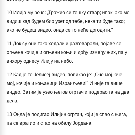
10
Илија му рече: „Тражио си тешку ствар; ипак, ако ме
видиш кад будем био узет од тебе, нека ти буде тако;
ако не будеш видео, онда се то неће догодити."
11
Док су они тако ходали и разговарали, појаве се
огњене кочије и огњени коњи и дођу између њих, па у
вихору однесу Илију на небо.
12
Кад је то Јелисеј видео, повикао је: „Оче мој, оче
мој, кочије и коњаници Израиљеви!" И није га више
видео. Затим је узео његов огртач и подерао га на два
дела.
13
Онда је подигао Илијин огртач, који је спао с њега,
па се вратио и стао на обалу Јордана.