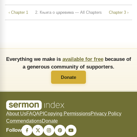
‹ Chapter 1
2. Књига о царевима — All Chapters
Chapter 3 ›
Everything we make is
available for free
because of
a generous community of supporters.
Donate
About Us
FAQ
API
Copying Permissions
Privacy Policy
Commendations
Donate
Follow