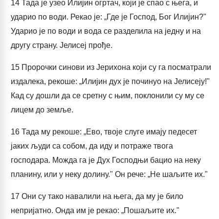
14
Тада је узео Илијин огртач, који је спао с њега, и
ударио по води. Рекао је: „Где је Господ, Бог Илијин?"
Ударио је по води и вода се разделила на једну и на
другу страну. Јелисеј прође.
15
Пророчки синови из Јерихона који су га посматрали
издалека, рекоше: „Илијин дух је починуо на Јелисеју!"
Кад су дошли да се сретну с њим, поклонили су му се
лицем до земље.
16
Тада му рекоше: „Ево, твоје слуге имају педесет
јаких људи са собом, да иду и потраже твога
господара. Можда га је Дух Господњи бацио на неку
планину, или у неку долину." Он рече: „Не шаљите их."
17
Они су тако навалили на њега, да му је било
непријатно. Онда им је рекао: „Пошаљите их."