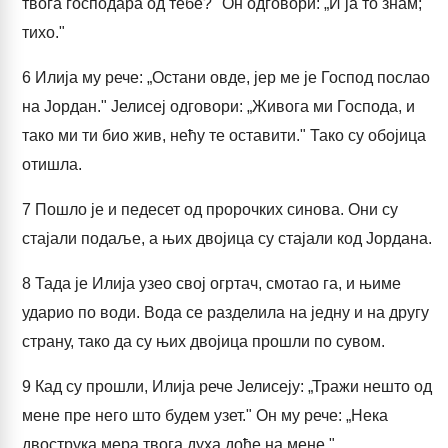
твога господара од тебе?" Он одговори: „И ја то знам;
тихо."
6
Илија му рече: „Остани овде, јер ме је Господ послао
на Јордан." Јелисеј одговори: „Живога ми Господа, и
тако ми ти био жив, нећу те оставити." Тако су обојица
отишла.
7
Пошло је и педесет од пророчких синова. Они су
стајали подаље, а њих двојица су стајали код Јордана.
8
Тада је Илија узео свој огртач, смотао га, и њиме
ударио по води. Вода се разделила на једну и на другу
страну, тако да су њих двојица прошли по сувом.
9
Кад су прошли, Илија рече Јелисеју: „Тражи нешто од
мене пре него што будем узет." Он му рече: „Нека
двострука мера твога духа дође на мене."