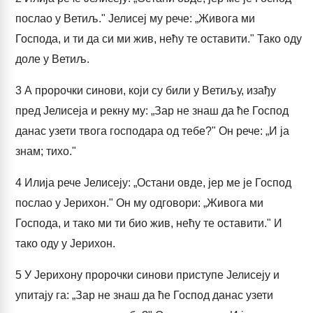
послао у Ветиљ." Јелисеј му рече: „Живога ми
Господа, и ти да си ми жив, нећу те оставити." Тако оду
доле у Ветиљ.
3
А пророчки синови, који су били у Ветиљу, изађу
пред Јелисеја и рекну му: „Зар не знаш да ће Господ
данас узети твога господара од тебе?" Он рече: „И ја
знам; тихо."
4
Илија рече Јелисеју: „Остани овде, јер ме је Господ
послао у Јерихон." Он му одговори: „Живога ми
Господа, и тако ми ти био жив, нећу те оставити." И
тако оду у Јерихон.
5
У Јерихону пророчки синови приступе Јелисеју и
упитају га: „Зар не знаш да ће Господ данас узети