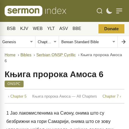
BSB
KJV
WEB
YLT
ASV
BBE
Donate
Home
›
Bibles
›
Serbian ONSP Cyrillic
›
Књига пророка Амоса
6
Књига пророка Амоса 6
ONSPC
‹ Chapter 5
Књига пророка Амоса — All Chapters
Chapter 7 ›
1
Јао лакомисленима на Сиону, онима што су
безбрижни на гори Самарији, онима што се зову