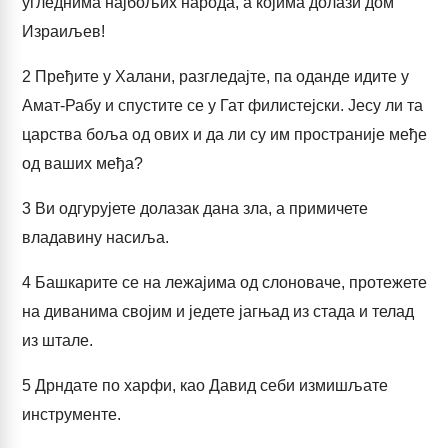
угледнима најбољих народа, а којима долази дом
Израиљев!
2
Пређите у Халани, разгледајте, па оданде идите у
Амат-Рабу и спустите се у Гат филистејски. Јесу ли та
царства боља од ових и да ли су им пространије међе
од ваших међа?
3
Ви одгурујете долазак дана зла, а примичете
владавину насиља.
4
Башкарите се на лежајима од слоноваче, протежете
на диванима својим и једете јагњад из стада и телад
из штале.
5
Дрндате по харфи, као Давид себи измишљате
инструменте.