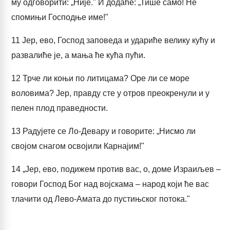
му одговорити: „Није." И додаће: „Тише само! Не
спомињи Господње име!"
11
Јер, ево, Господ заповеда и удариће велику кућу и
развалиће је, а мања ће кућа пући.
12
Трче ли коњи по литицама? Оре ли се море
воловима? Јер, правду сте у отров преокренули и у
пелен плод праведности.
13
Радујете се Ло-Девару и говорите: „Нисмо ли
својом снагом освојили Карнајим!"
14
„Јер, ево, подижем против вас, о, доме Израиљев –
говори Господ Бог над војскама – народ који ће вас
тлачити од Лево-Амата до пустињског потока."