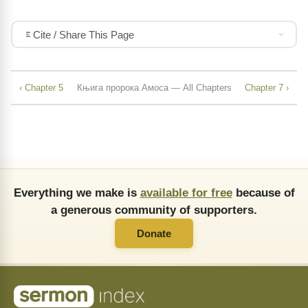
Cite / Share This Page
‹ Chapter 5
Књига пророка Амоса — All Chapters
Chapter 7 ›
Everything we make is
available for free
because of
a generous community of supporters.
Donate