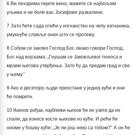
6
Ви пехарима пијете вино, мажете се најбољим
уљима и не боле вас Јосифове развалине.
7
Зато ћете сада отићи у изгнанство на челу изгнаника,
умукнуће славље оних што се протежу.
8
Собом се заклео Господ Бог, овако говори Господ,
Бог над војскама: „Гнушам се Јаковљевог поноса и
мрзим његова утврђења. Зато ћу да предам град и све
у њему."
9
Ако и десеторо људи преостане у једној кући и они
ће помрети.
10
Њихов рођак, најближи њихов ће их узети да их
спали, да изнесе кости њихове из куће. И рећи ће
ономе у ћошку куће: „Је ли још неко са тобом?" А он ће