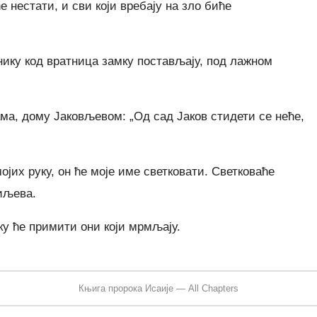
 нестати, и сви који вребају на зло биће
отнику код вратница замку постављају, под лажном
ама, дому Јаковљевом: „Од сад Јаков стидети се неће,
ојих руку, он ће моје име светковати. Светковаће
иљева.
ку ће примити они који мрмљају.
Књига пророка Исаије — All Chapters