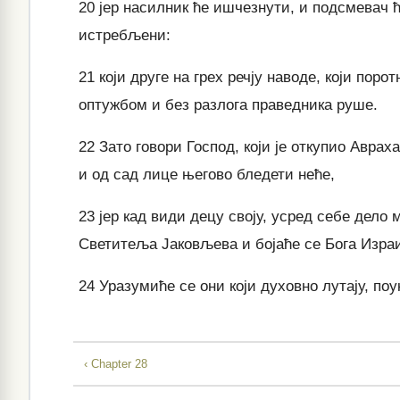
20
јер насилник ће ишчезнути, и подсмевач ће
истребљени:
21
који друге на грех речју наводе, који пор
оптужбом и без разлога праведника руше.
22
Зато говори Господ, који је откупио Аврах
и од сад лице његово бледети неће,
23
јер кад види децу своју, усред себе дело м
Светитеља Јаковљева и бојаће се Бога Изра
24
Уразумиће се они који духовно лутају, поу
‹ Chapter 28