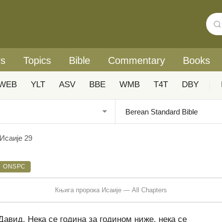
rs
Topics
Bible
Commentary
Books
WEB
YLT
ASV
BBE
WMB
T4T
DBY
|
Исаије 29
ONSPC
Књига пророка Исаије — All Chapters
Давид. Нека се година за годином ниже, нека се