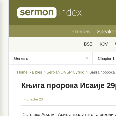
Speake
SERMONS:
BSB
KJV
Home
›
Bibles
›
Serbian ONSP Cyrillic
›
Књига пророка 
Књига пророка Исаије 29
‹ Chapter 28
1
„Тешко Арилу , Арилу, граду што га опколи 