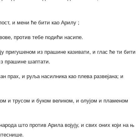
ост, и мени ће бити као Арилу ;
вове, против тебе подићи насипе.
у пригушеном из прашине казивати, и глас ће ти бити
из прашине шаптати.
ан прах, и руља насилника као плева развејана; и
ом и трусом и буком великом, и олујом и пламеном
арода што против Арила војују, и свих оних који на њ
ритеснише.