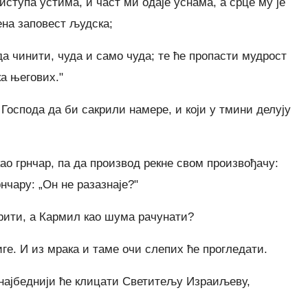
иступа устима, и част ми одаје уснама, а срце му је
ена заповест људска;
а чинити, чуда и само чуда; те ће пропасти мудрост
а његових."
Господа да би сакрили намере, и који у тмини делују
ао грнчар, па да производ рекне свом произвођачу:
нчару: „Он не разазнаје?"
рити, а Кармил као шума рачунати?
ге. И из мрака и таме очи слепих ће прогледати.
 најбеднији ће клицати Светитељу Израиљеву,