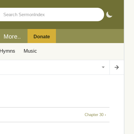
More..
Donate
Hymns
Music
Chapter 30 ›