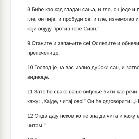
8
Биће као кад гладан сања, и гле, он једе и
гле, он пије, и пробуди се, и гле, изнемогао
који војују против горе Сион."
9
Станите и запањите се! Ослепите и обневиди
препеченице.
10
Господ је на вас излио дубоки сан, и затво
видеоце.
11
Зато ће свако ваше виђење бити као речи у
кажу: „Хајде, читај ово!" Он ће одговорити: „
12
Онда дају неком ко не зна да чита и кажу м
читам."