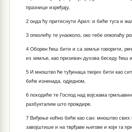
празници изређају,
2
онда ћу притиснути Арил: и биће туга и жал
3
опколићу те унаоколо, око тебе опкопаћу ро
4
Оборен ћеш бити и са земље говорити, речј
из земље, као призивач духова беседу ћеш 
5
И мноштво ће туђинаца твојих бити као сит
биће изненада, одједном,
6
походиће те Господ над војскама грмљавин
разбукталим што прождире.
7
Виђење ноћно биће као сан: мноштво свих н
завојштише и на тврђаве његове и који га п