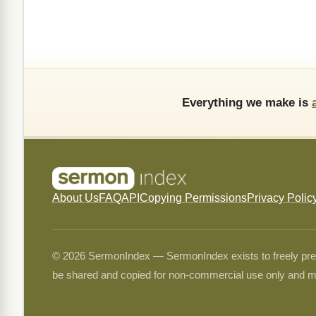
Everything we make is
About Us
FAQ
API
Copying Permissions
Privacy Polic
© 2026 SermonIndex — SermonIndex exists to freely preser
be shared and copied for non-commercial use only and m