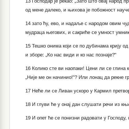
13
Господар је рекао: „Зато што овај народ пр
од мене далеко, и њихова је побожност науч
14
зато ћу, ево, и надаље с народом овим чуд
мудраца његових, и сакриће се умност умник
15
Тешко онима који се по дубинама крију од 
и зборе: „Ко нас види и ко нас познаје?"
16
Колико сте ви наопаки! Цени ли се глина к
„Није ме он начинио!"? Или лонац да рекне гр
17
Неће ли се Ливан ускоро у Кармил претво
18
И глуви ће у онај дан слушати речи из књи
19
И опет ће се понизни радовати у Господу,