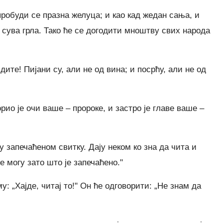
 пробуди се празна желуца; и као кад жедан сања, и
 и сува грла. Тако ће се догодити мноштву свих народа
те! Пијани су, али не од вина; и посрћу, али не од
рио је очи ваше – пророке, и застро је главе ваше –
 запечаћеном свитку. Дају неком ко зна да чита и
Не могу зато што је запечаћено."
у: „Хајде, читај то!" Он ће одговорити: „Не знам да