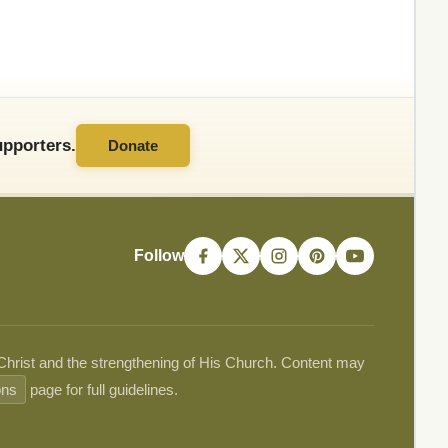
pporters.
Donate
Follow
 Christ and the strengthening of His Church. Content may
ons
page for full guidelines.