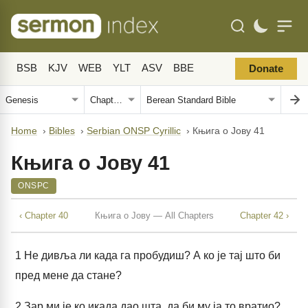
BSB
KJV
WEB
YLT
ASV
BBE
Donate
Home
›
Bibles
›
Serbian ONSP Cyrillic
›
Књига о Јову 41
Књига о Јову 41
ONSPC
‹ Chapter 40
Књига о Јову — All Chapters
Chapter 42 ›
1
Не дивља ли када га пробудиш? А ко је тај што би
пред мене да стане?
2
Зар ми је ко икада дао шта, да би му ја то вратио?