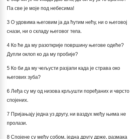
Па све је моје под небесима!
3
О удовима његовим ја да ћутим нећу, ни о његовој
снази, ни о складу његовог тела.
4
Ко ће да му разоткрије површину његове одеће?
Дупли оклоп ко да му пробије?
5
Ко би да му чељусти разјапи када је страва око
његових зуба?
6
Леђа су му од низова крљушти поређаних и чврсто
спојених.
7
Пријањају једна уз другу, ни ваздух међу њима не
пролази.
8
Спојене су међу собом, једна другу држе, размака