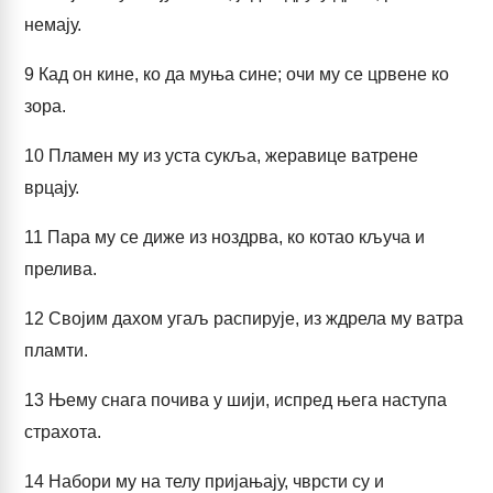
немају.
9
Кад он кине, ко да муња сине; очи му се црвене ко
зора.
10
Пламен му из уста сукља, жеравице ватрене
врцају.
11
Пара му се диже из ноздрва, ко котао кључа и
прелива.
12
Својим дахом угаљ распирује, из ждрела му ватра
пламти.
13
Њему снага почива у шији, испред њега наступа
страхота.
14
Набори му на телу пријањају, чврсти су и