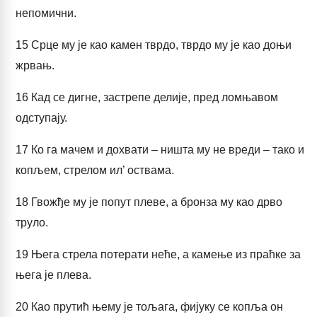
непомични.
15
Срце му је као камен тврдо, тврдо му је као доњи
жрвањ.
16
Кад се дигне, застрепе делије, пред ломњавом
одступају.
17
Ко га мачем и дохвати – ништа му не вреди – тако и
копљем, стрелом ил’ оствама.
18
Гвожђе му је попут плеве, а бронза му као дрво
труло.
19
Њега стрела потерати неће, а камење из праћке за
њега је плева.
20
Као прутић њему је тољага, фијуку се копља он