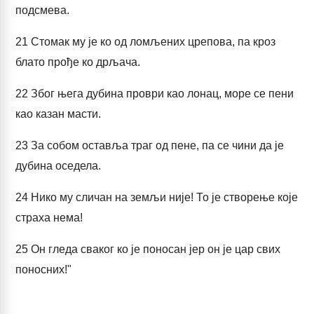
подсмева.
21
Стомак му је ко од ломљених црепова, па кроз
блато прође ко дрљача.
22
Због њега дубина проври као лонац, море се пени
као казан масти.
23
За собом оставља траг од пене, па се чини да је
дубина оседела.
24
Нико му сличан на земљи није! То је створење које
страха нема!
25
Он гледа сваког ко је поносан јер он је цар свих
поносних!"