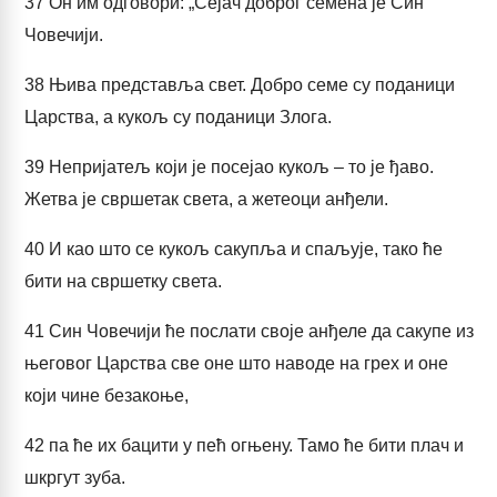
37
Он им одговори: „Сејач доброг семена је Син
Човечији.
38
Њива представља свет. Добро семе су поданици
Царства, а кукољ су поданици Злога.
39
Непријатељ који је посејао кукољ – то је ђаво.
Жетва је свршетак света, а жетеоци анђели.
40
И као што се кукољ сакупља и спаљује, тако ће
бити на свршетку света.
41
Син Човечији ће послати своје анђеле да сакупе из
његовог Царства све оне што наводе на грех и оне
који чине безакоње,
42
па ће их бацити у пећ огњену. Тамо ће бити плач и
шкргут зуба.