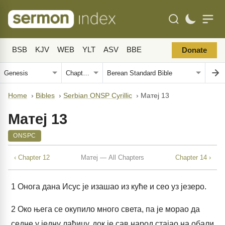
BSB
KJV
WEB
YLT
ASV
BBE
Donate
Home
›
Bibles
›
Serbian ONSP Cyrillic
›
Матеј 13
Матеј 13
ONSPC
‹ Chapter 12
Матеј — All Chapters
Chapter 14 ›
1
Онога дана Исус је изашао из куће и сео уз језеро.
2
Око њега се окупило много света, па је морао да
седне у једну лађицу, док је сав народ стајао на обали.