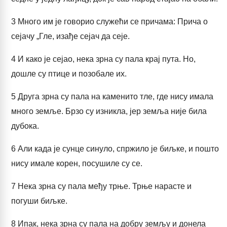
3
Много им је говорио служећи се причама: Прича о
сејачу „Гле, изађе сејач да сеје.
4
И како је сејао, нека зрна су пала крај пута. Но,
дошле су птице и позобале их.
5
Друга зрна су пала на каменито тле, где нису имала
много земље. Брзо су изникла, јер земља није била
дубока.
6
Али када је сунце синуло, спржило је биљке, и пошто
нису имале корен, посушиле су се.
7
Нека зрна су пала међу трње. Трње нарасте и
погуши биљке.
8
Ипак, нека зрна су пала на добру земљу и донела