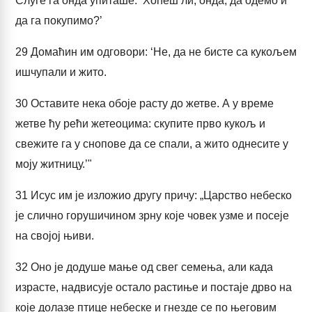
Слуге га онда упиташе: ‘Хоћеш ли, онда, да одемо и
да га покупимо?’
29
Домаћин им одговори: ‘Не, да не бисте са кукољем
ишчупали и жито.
30
Оставите нека обоје расту до жетве. А у време
жетве ћу рећи жетеоцима: скупите прво кукољ и
свежите га у снопове да се спали, а жито однесите у
моју житницу.’"
31
Исус им је изложио другу причу: „Царство небеско
је слично горушичином зрну које човек узме и посеје
на својој њиви.
32
Оно је додуше мање од свег семења, али када
израсте, надвисује остало растиње и постаје дрво на
које долазе птице небеске и гнезде се по његовим