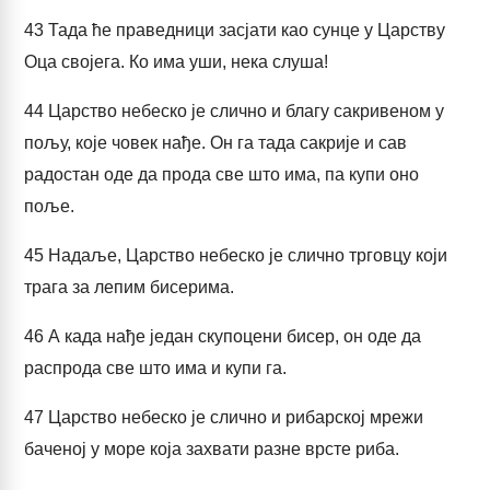
43
Тада ће праведници засјати као сунце у Царству
Оца својега. Ко има уши, нека слуша!
44
Царство небеско је слично и благу сакривеном у
пољу, које човек нађе. Он га тада сакрије и сав
радостан оде да прода све што има, па купи оно
поље.
45
Надаље, Царство небеско је слично трговцу који
трага за лепим бисерима.
46
А када нађе један скупоцени бисер, он оде да
распрода све што има и купи га.
47
Царство небеско је слично и рибарској мрежи
баченој у море која захвати разне врсте риба.