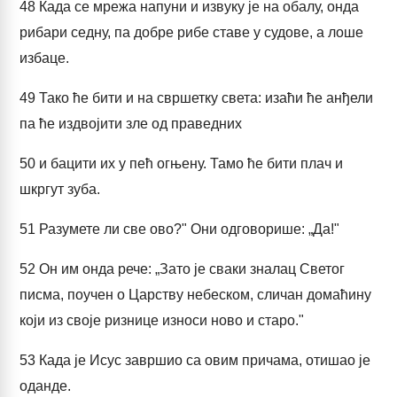
48
Када се мрежа напуни и извуку је на обалу, онда
рибари седну, па добре рибе ставе у судове, а лоше
избаце.
49
Тако ће бити и на свршетку света: изаћи ће анђели
па ће издвојити зле од праведних
50
и бацити их у пећ огњену. Тамо ће бити плач и
шкргут зуба.
51
Разумете ли све ово?" Они одговорише: „Да!"
52
Он им онда рече: „Зато је сваки зналац Светог
писма, поучен о Царству небеском, сличан домаћину
који из своје ризнице износи ново и старо."
53
Када је Исус завршио са овим причама, отишао је
оданде.