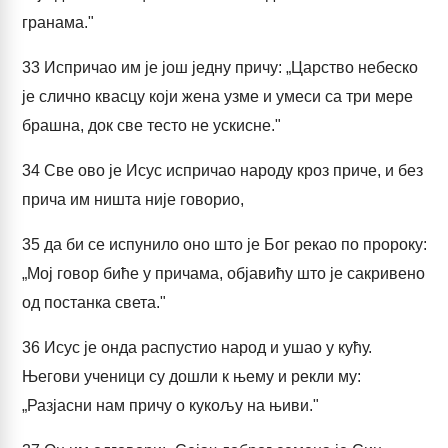
гранама."
33
Испричао им је још једну причу: „Царство небеско
је слично квасцу који жена узме и умеси са три мере
брашна, док све тесто не ускисне."
34
Све ово је Исус испричао народу кроз приче, и без
прича им ништа није говорио,
35
да би се испунило оно што је Бог рекао по пророку:
„Мој говор биће у причама, објавићу што је сакривено
од постанка света."
36
Исус је онда распустио народ и ушао у кућу.
Његови ученици су дошли к њему и рекли му:
„Разјасни нам причу о кукољу на њиви."