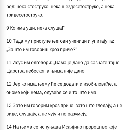
род: нека стоструко, нека шездесетоструко, а нека
тридесетоструко.
9
Ко има уши, нека слуша!"
10
Тада му приступе његови ученици и упитају га:
„Зашто им говориш кроз приче?"
11
Исус им одговори: „Вама је дано да сазнате тајне
Царства небеског, а њима није дано.
12
Јер ко има, њему ће се додати и изобиловаће, а
ономе који нема, одузеће се и то што има.
13
Зато им говорим кроз приче, зато што гледају, а не
виде, слушају, а не чују и не разумеју.
14
На њима се испуњава Исаијино пророштво које