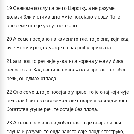
19
Свакоме ко слуша реч о Царству, а не разуме,
долази Зли и отима што му је посејано у срцу. То је
оно семе што је уз пут посејано.
20
А семе посејано на каменито тле, то је онај који кад
чује Божију реч, одмах је са радошћу прихвата,
21
али пошто реч није ухватила корена у њему, бива
непостојан. Кад настане невоља или прогонство због
речи, он одмах отпада.
22
Оно семе што је посејано у трње, то је онај који чује
реч, али брига за овоземаљске ствари и заводљивост
богатства угуше реч, те остаје без плода.
23
А семе посејано на добро тле, то је онај који реч
слуша и разуме, те онда заиста даје плод: стоструко,