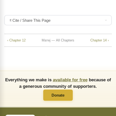
Cite / Share This Page
‹ Chapter 12
Матеј — All Chapters
Chapter 14 ›
Everything we make is
available for free
because of
a generous community of supporters.
Donate