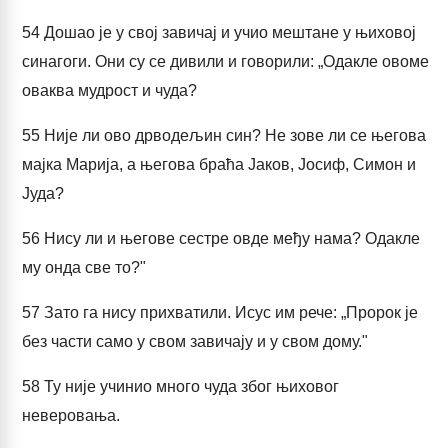
54
Дошао је у свој завичај и учио мештане у њиховој
синагоги. Они су се дивили и говорили: „Одакле овоме
оваква мудрост и чуда?
55
Није ли ово дрводељин син? Не зове ли се његова
мајка Марија, а његова браћа Јаков, Јосиф, Симон и
Јуда?
56
Нису ли и његове сестре овде међу нама? Одакле
му онда све то?"
57
Зато га нису прихватили. Исус им рече: „Пророк је
без части само у свом завичају и у свом дому."
58
Ту није учинио много чуда због њиховог
неверовања.