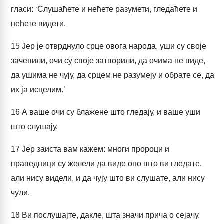
гласи: ‘Слушаћете и нећете разумети, гледаћете и
нећете видети.
15
Јер је отврднуло срце овога народа, уши су своје
зачепили, очи су своје затворили, да очима не виде,
да ушима не чују, да срцем не разумеју и обрате се, да
их ја исцелим.’
16
А ваше очи су блажене што гледају, и ваше уши
што слушају.
17
Јер заиста вам кажем: многи пророци и
праведници су желели да виде оно што ви гледате,
али нису видели, и да чују што ви слушате, али нису
чули.
18
Ви послушајте, дакле, шта значи прича о сејачу.