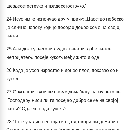
шездесетоструко и тридесетоструко."
24
Исус им је испричао другу причу: „Царство небеско
је слично човеку који је посејао добро семе на својој
њиви.
25
Али док су његови људи спавали, дође његов
непријатељ, посеје кукољ међу жито и оде.
26
Када је усев израстао и донео плод, показао се и
кукољ.
27
Слуге приступише своме домаћину, па му рекоше:
‘Господару, ниси ли ти посејао добро семе на својој
њиви? Одакле онда кукољ?’
28
‘То је урадио непријатељ’, одговори им домаћин.