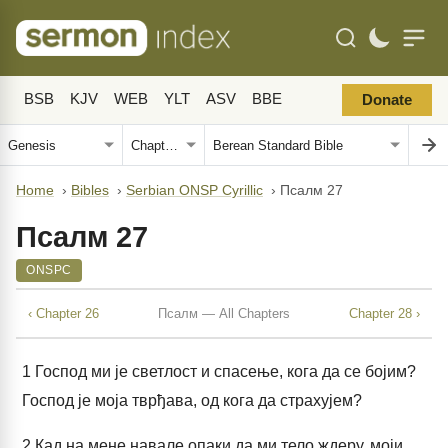
BSB
KJV
WEB
YLT
ASV
BBE
Donate
Home
›
Bibles
›
Serbian ONSP Cyrillic
›
Псалм 27
Псалм 27
ONSPC
‹ Chapter 26
Псалм — All Chapters
Chapter 28 ›
1
Господ ми је светлост и спасење, кога да се бојим?
Господ је моја тврђава, од кога да страхујем?
2
Кад на мене навале опаки да ми тело ждеру, моји