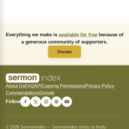
Everything we make is
available for free
because of
a generous community of supporters.
Donate
About Us
FAQ
API
Copying Permissions
Privacy Policy
Commendations
Donate
Follow
© 2026 SermonIndex — SermonIndex exists to freely