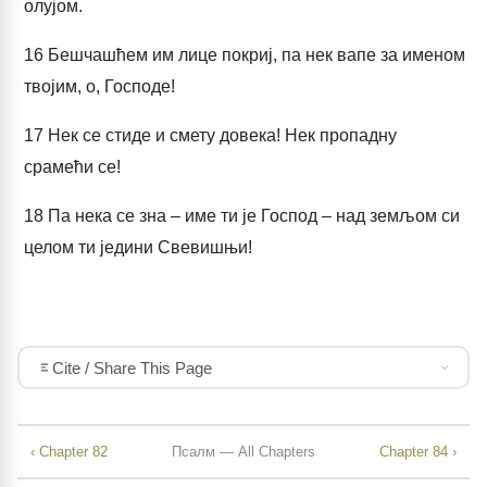
олујом.
16
Бешчашћем им лице покриј, па нек вапе за именом
твојим, о, Господе!
17
Нек се стиде и смету довека! Нек пропадну
срамећи се!
18
Па нека се зна – име ти је Господ – над земљом си
целом ти једини Свевишњи!
Cite / Share This Page
‹ Chapter 82
Псалм — All Chapters
Chapter 84 ›