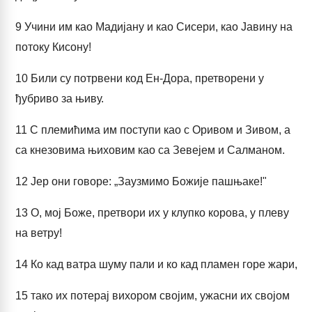
9
Учини им као Мадијану и као Сисери, као Јавину на
потоку Кисону!
10
Били су потрвени код Ен-Дора, претворени у
ђубриво за њиву.
11
С племићима им поступи као с Оривом и Зивом, а
са кнезовима њиховим као са Зевејем и Салманом.
12
Јер они говоре: „Заузмимо Божије пашњаке!"
13
О, мој Боже, претвори их у клупко корова, у плеву
на ветру!
14
Ко кад ватра шуму пали и ко кад пламен горе жари,
15
тако их потерај вихором својим, ужасни их својом