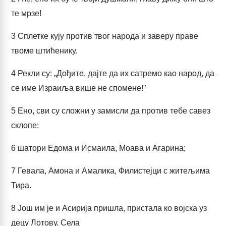
те мрзе!
3
Сплетке кују против твог народа и заверу праве
твоме штићенику.
4
Рекли су: „Дођите, дајте да их сатремо као народ, да
се име Израиља више не спомене!"
5
Ено, сви су сложни у замисли да против тебе савез
склопе:
6
шатори Едома и Исмаила, Моава и Агарина;
7
Гевала, Амона и Амалика, Филистејци с житељима
Тира.
8
Још им је и Асирија пришла, пристала ко војска уз
децу Лотову. Села