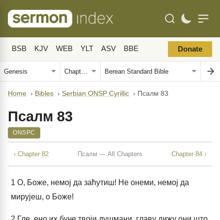
BSB
KJV
WEB
YLT
ASV
BBE
Donate
Home
›
Bibles
›
Serbian ONSP Cyrillic
›
Псалм 83
Псалм 83
ONSPC
‹ Chapter 82
Псалм — All Chapters
Chapter 84 ›
1
О, Боже, немој да заћутиш! Не онеми, немој да
мирујеш, о Боже!
2
Гле, ено их буче твоји душмани, главу дижу они што