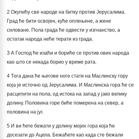
2
Окупићу све народе на битку против Јерусалима.
Град ће бити освојен, куће оплењене, а жене
силоване. Пола града ће одвести у изгнанство, а
остатак народа неће терати из града.
3
А Господ ће изаћи и бориће се против ових народа
као што се некада борио у време рата.
4
Тога дана ће његове ноге стати на Маслинску гору
која је источно од Јерусалима. И Маслинска гора ће се
расцепити на пола, од истока на запад у јако велику
долину. Половина горе биће померена на север, а
половина на југ.
5
И ви ћете бежати у долину мојих гора која ће
досезати до Ацела. Бежаћете као када сте бежали