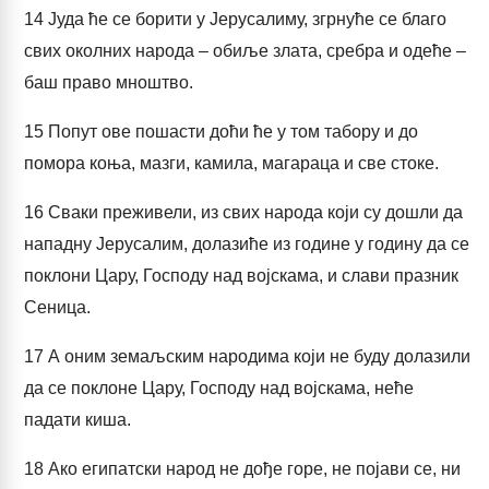
14
Јуда ће се борити у Јерусалиму, згрнуће се благо
свих околних народа – обиље злата, сребра и одеће –
баш право мноштво.
15
Попут ове пошасти доћи ће у том табору и до
помора коња, мазги, камила, магараца и све стоке.
16
Сваки преживели, из свих народа који су дошли да
нападну Јерусалим, долазиће из године у годину да се
поклони Цару, Господу над војскама, и слави празник
Сеница.
17
А оним земаљским народима који не буду долазили
да се поклоне Цару, Господу над војскама, неће
падати киша.
18
Ако египатски народ не дође горе, не појави се, ни