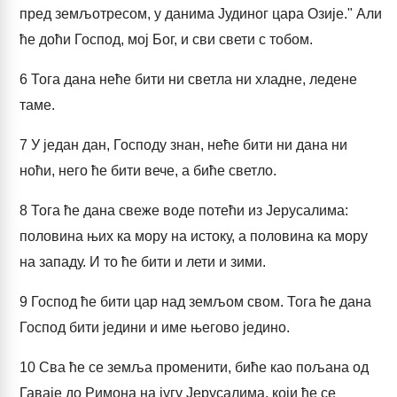
пред земљотресом, у данима Јудиног цара Озије." Али
ће доћи Господ, мој Бог, и сви свети с тобом.
6
Тога дана неће бити ни светла ни хладне, ледене
таме.
7
У један дан, Господу знан, неће бити ни дана ни
ноћи, него ће бити вече, а биће светло.
8
Тога ће дана свеже воде потећи из Јерусалима:
половина њих ка мору на истоку, а половина ка мору
на западу. И то ће бити и лети и зими.
9
Господ ће бити цар над земљом свом. Тога ће дана
Господ бити једини и име његово једино.
10
Сва ће се земља променити, биће као пољана од
Гаваје до Римона на југу Јерусалима, који ће се