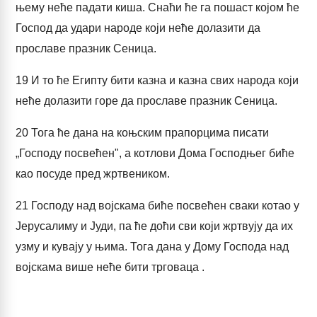
њему неће падати киша. Снаћи ће га пошаст којом ће
Господ да удари народе који неће долазити да
прославе празник Сеница.
19
И то ће Египту бити казна и казна свих народа који
неће долазити горе да прославе празник Сеница.
20
Тога ће дана на коњским прапорцима писати
„Господу посвећен", а котлови Дома Господњег биће
као посуде пред жртвеником.
21
Господу над војскама биће посвећен сваки котао у
Јерусалиму и Јуди, па ће доћи сви који жртвују да их
узму и кувају у њима. Тога дана у Дому Господа над
војскама више неће бити трговаца .