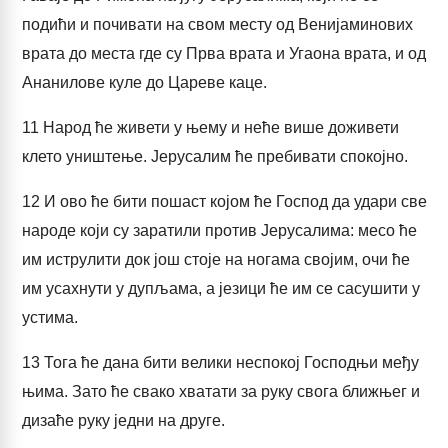
подићи и почивати на свом месту од Венијаминових
врата до места где су Прва врата и Угаона врата, и од
Ананилове куле до Цареве каце.
11
Народ ће живети у њему и неће више доживети
клето уништење. Јерусалим ће пребивати спокојно.
12
И ово ће бити пошаст којом ће Господ да удари све
народе који су заратили против Јерусалима: месо ће
им иструлити док још стоје на ногама својим, очи ће
им усахнути у дупљама, а језици ће им се сасушити у
устима.
13
Тога ће дана бити велики неспокој Господњи међу
њима. Зато ће свако хватати за руку свога ближњег и
дизаће руку једни на друге.