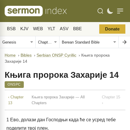
BSB
KJV
WEB
YLT
ASV
BBE
Donate
Home
›
Bibles
›
Serbian ONSP Cyrillic
›
Књига пророка
Захарије 14
Књига пророка Захарије 14
ONSPC
‹ Chapter
Књига пророка Захарије — All
Chapter 15
13
Chapters
›
1
Ево, долази дан Господњи када ће се усред тебе
поделити твој плен.