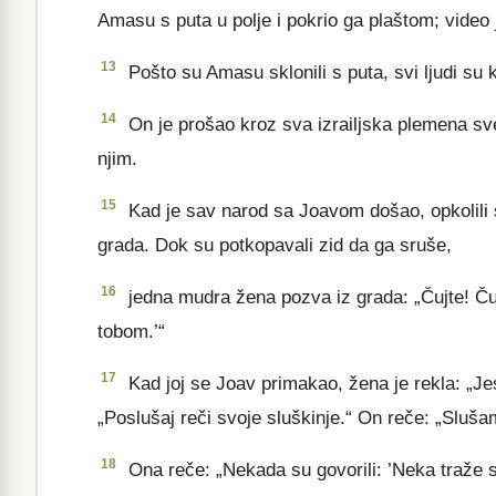
Amasu s puta u polje i pokrio ga plaštom; video 
13
Pošto su Amasu sklonili s puta, svi ljudi su
14
On je prošao kroz sva izrailjska plemena sve 
njim.
15
Kad je sav narod sa Joavom došao, opkolili s
grada. Dok su potkopavali zid da ga sruše,
16
jedna mudra žena pozva iz grada: „Čujte! Č
tobom.’“
17
Kad joj se Joav primakao, žena je rekla: „Je
„Poslušaj reči svoje sluškinje.“ On reče: „Sluša
18
Ona reče: „Nekada su govorili: ’Neka traže sav