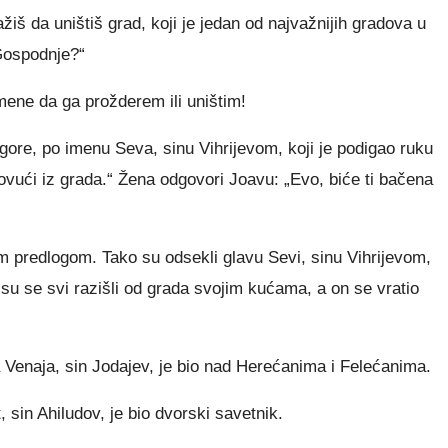
ažiš da uništiš grad, koji je jedan od najvažnijih gradova u
Gospodnje?“
mene da ga prožderem ili uništim!
ore, po imenu Seva, sinu Vihrijevom, koji je podigao ruku
ovući iz grada.“ Žena odgovori Joavu: „Evo, biće ti bačena
predlogom. Tako su odsekli glavu Sevi, sinu Vihrijevom,
a su se svi razišli od grada svojim kućama, a on se vratio
 Venaja, sin Jodajev, je bio nad Herećanima i Felećanima.
 sin Ahiludov, je bio dvorski savetnik.