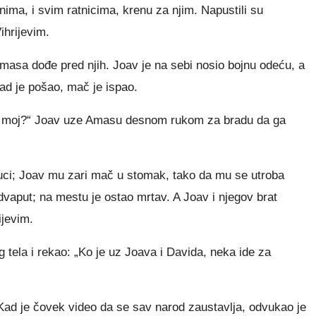
ima, i svim ratnicima, krenu za njim. Napustili su
ihrijevim.
asa dođe pred njih. Joav je na sebi nosio bojnu odeću, a
ad je pošao, mač je ispao.
te moj?“ Joav uze Amasu desnom rukom za bradu da ga
ci; Joav mu zari mač u stomak, tako da mu se utroba
 dvaput; na mestu je ostao mrtav. A Joav i njegov brat
ijevim.
 tela i rekao: „Ko je uz Joava i Davida, neka ide za
Kad je čovek video da se sav narod zaustavlja, odvukao je