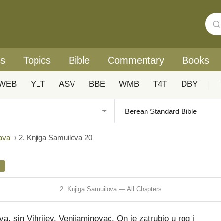
rs
Topics
Bible
Commentary
Books
WEB
YLT
ASV
BBE
WMB
T4T
DBY
|
rava
›
2. Knjiga Samuilova 20
L
2. Knjiga Samuilova — All Chapters
, sin Vihrijev, Venijaminovac. On je zatrubio u rog i