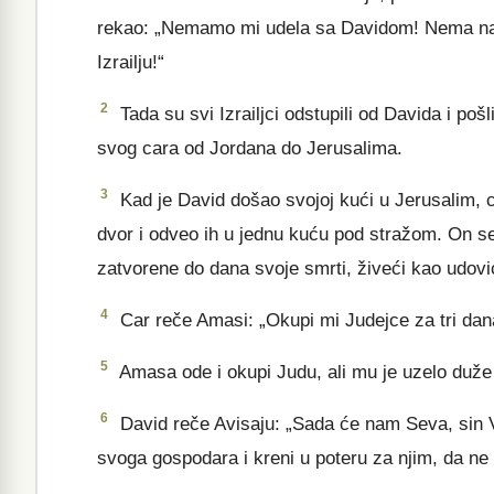
rekao: „Nemamo mi udela sa Davidom! Nema nam
Izrailju!“
2
Tada su svi Izrailjci odstupili od Davida i poš
svog cara od Jordana do Jerusalima.
3
Kad je David došao svojoj kući u Jerusalim, c
dvor i odveo ih u jednu kuću pod stražom. On se 
zatvorene do dana svoje smrti, živeći kao udovi
4
Car reče Amasi: „Okupi mi Judejce za tri dana,
5
Amasa ode i okupi Judu, ali mu je uzelo duže 
6
David reče Avisaju: „Sada će nam Seva, sin V
svoga gospodara i kreni u poteru za njim, da n