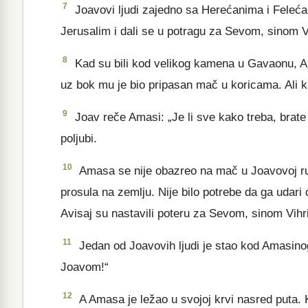
7
Joavovi ljudi zajedno sa Herećanima i Felećan
Jerusalim i dali se u potragu za Sevom, sinom V
8
Kad su bili kod velikog kamena u Gavaonu, Am
uz bok mu je bio pripasan mač u koricama. Ali k
9
Joav reče Amasi: „Je li sve kako treba, bra
poljubi.
10
Amasa se nije obazreo na mač u Joavovoj ru
prosula na zemlju. Nije bilo potrebe da ga udari
Avisaj su nastavili poteru za Sevom, sinom Vihr
11
Jedan od Joavovih ljudi je stao kod Amasinog
Joavom!“
12
A Amasa je ležao u svojoj krvi nasred puta. 