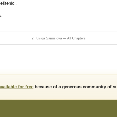
eštenici.
k.
2. Knjiga Samuilova — All Chapters
available for free
because of a generous community of su