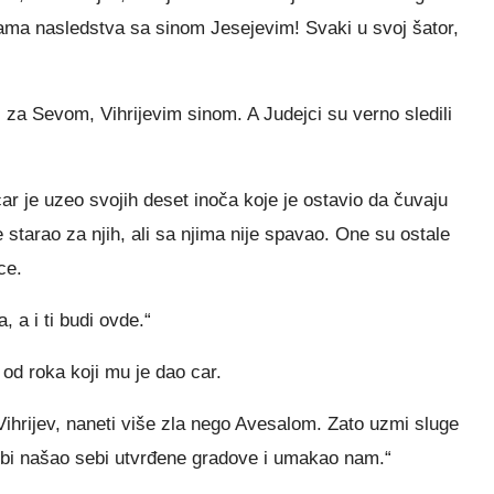
a nasledstva sa sinom Jesejevim! Svaki u svoj šator,
li za Sevom, Vihrijevim sinom. A Judejci su verno sledili
ar je uzeo svojih deset inoča koje je ostavio da čuvaju
starao za njih, ali sa njima nije spavao. One su ostale
ce.
 a i ti budi ovde.“
od roka koji mu je dao car.
ihrijev, naneti više zla nego Avesalom. Zato uzmi sluge
e bi našao sebi utvrđene gradove i umakao nam.“