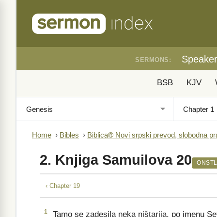
Speake
SERMONS:
BSB
KJV
Home
›
Bibles
›
Biblica® Novi srpski prevod, slobodna p
2. Knjiga Samuilova 20
ONST
‹ Chapter 19
1
Tamo se zadesila neka ništarija, po imenu Seva