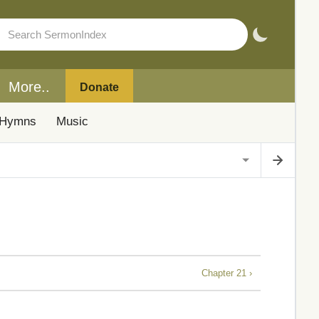
More..
Donate
Hymns
Music
Chapter 21 ›