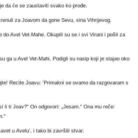
je da će se zaustaviti svako ko prođe.
 krenuli za Joavom da gone Sevu, sina Vihrijevog.
do Avel Vet-Mahe. Okupili su se i svi Virani i pošli za
u ga u Avel Vet-Mahi. Podigli su nasip koji je stajao oko
ujte! Recite Joavu: ’Primakni se ovamo da razgovaram s
si li ti Joav?“ On odgovori: „Jesam.“ Ona mu reče:
m.“
et u Avelu’, i tako bi završili stvar.