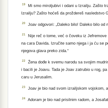
19
Mi smo miroljubivi i odani u Izrailju. Zašto tr
Izrailju? Zašto hoćeš da proždereš nasledstvo 
20
Joav odgovori: „Daleko bilo! Daleko bilo od 
21
Nije reč o tome, već o čoveku iz Jefremove g
na cara Davida. Izručite samo njega i ja ću se p
njegova glava preko zida.“
22
Žena dođe k svemu narodu sa svojim mudrim 
i bacili je Joavu. Tada je Joav zatrubio u rog, p
caru u Jerusalim.
23
Joav je bio nad svom izrailjskom vojskom, a
24
Adoram je bio nad prisilnim radom, a Josafat,