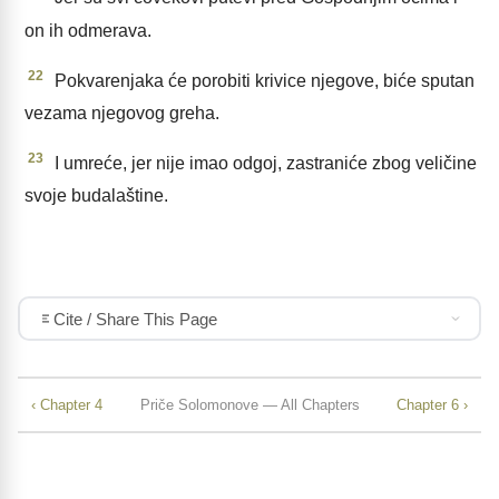
on ih odmerava.
22
Pokvarenjaka će porobiti krivice njegove, biće sputan
vezama njegovog greha.
23
I umreće, jer nije imao odgoj, zastraniće zbog veličine
svoje budalaštine.
Cite / Share This Page
‹ Chapter 4
Priče Solomonove — All Chapters
Chapter 6 ›