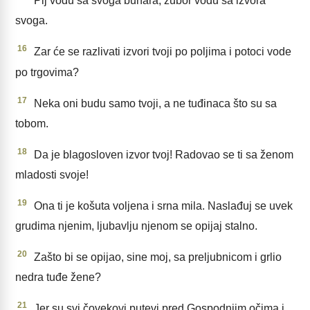
Pij vodu sa svoga bunara, žubor vodu sa izvora
svoga.
16
Zar će se razlivati izvori tvoji po poljima i potoci vode
po trgovima?
17
Neka oni budu samo tvoji, a ne tuđinaca što su sa
tobom.
18
Da je blagosloven izvor tvoj! Radovao se ti sa ženom
mladosti svoje!
19
Ona ti je košuta voljena i srna mila. Naslađuj se uvek
grudima njenim, ljubavlju njenom se opijaj stalno.
20
Zašto bi se opijao, sine moj, sa preljubnicom i grlio
nedra tuđe žene?
21
Jer su svi čovekovi putevi pred Gospodnjim očima i