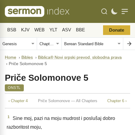
BSB
KJV
WEB
YLT
ASV
BBE
Donate
Home
›
Bibles
›
Biblica® Novi srpski prevod, slobodna prava
›
Priče Solomonove 5
Priče Solomonove 5
ONSTL
‹ Chapter 4
Priče Solomonove — All Chapters
Chapter 6 ›
1
Sine moj, pazi na moju mudrost i poslušaj dobro
razboritost moju,