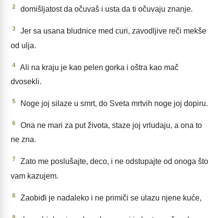
2
domišljatost da očuvaš i usta da ti očuvaju znanje.
3
Jer sa usana bludnice med curi, zavodljive reči mekše
od ulja.
4
Ali na kraju je kao pelen gorka i oštra kao mač
dvosekli.
5
Noge joj silaze u smrt, do Sveta mrtvih noge joj dopiru.
6
Ona ne mari za put života, staze joj vrludaju, a ona to
ne zna.
7
Zato me poslušajte, deco, i ne odstupajte od onoga što
vam kazujem.
8
Zaobiđi je nadaleko i ne primiči se ulazu njene kuće,
9