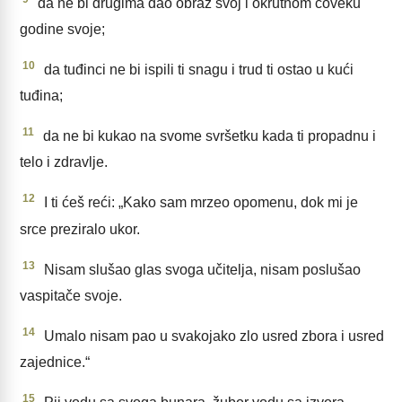
da ne bi drugima dao obraz svoj i okrutnom čoveku
godine svoje;
10
da tuđinci ne bi ispili ti snagu i trud ti ostao u kući
tuđina;
11
da ne bi kukao na svome svršetku kada ti propadnu i
telo i zdravlje.
12
I ti ćeš reći: „Kako sam mrzeo opomenu, dok mi je
srce preziralo ukor.
13
Nisam slušao glas svoga učitelja, nisam poslušao
vaspitače svoje.
14
Umalo nisam pao u svakojako zlo usred zbora i usred
zajednice.“
15