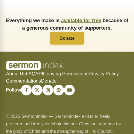
Everything we make is
available for free
because of
a generous community of supporters.
Donate
About Us
FAQ
API
Copying Permissions
Privacy Policy
Commendations
Donate
Follow
© 2026 SermonIndex — SermonIndex exists to freely
preserve and freely distribute historic Christian sermons for
the glory of Christ and the strengthening of His Church.