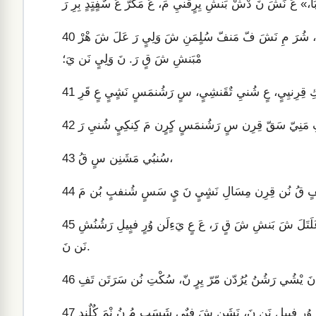
شُرَ مِ نَشَ يٍ سَسٍيٍ، تّ شُبٍ كْ سٍيٍ نُن تُندٍيٍ يَءِلَن. نَ كُي، شُرَ مِ نَشَ فّ مَنفّ سُلٍمَنِ شَ وَلِيٍ رَ عَلَ شَ هْرْ
40
مْبَنشِ شَ قٍ رَ. نَ وَلِيٍ نَن يَ؛
41
42
سُنبُي مَشَنِن سٍ قُ،
43
44
تُندٍيٍ، ثٍلِيٍ، ثَانِيٍ. شُرَ مِ سٍ نَشٍيٍ بِرِن يَءِلَن مَنفّ سُلٍمَنِ بّ عَلَتَلَ شَ بَنشِ شَ قٍ رَ، عَ عٍ يَءِلَن وُرٍ فبٍيلِ رَشُنُشِ
45
نَن نَ.
46
47