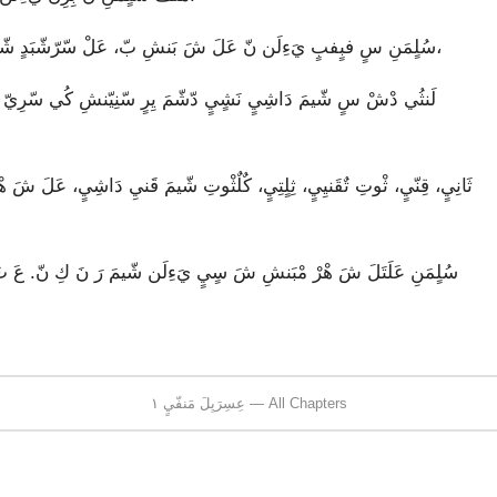
سُلٍمَنِ سٍ فبٍفبٍ يَءِلَن نّ عَلَ شَ بَنشِ بّ، عَلْ سّرّشّبَدٍ شّيمَ دَاشِ، تٍيبِلِ شّيمَ دَاشِ ندٍ تَامِ سّرّشّ سَمَ دّننَشّ،
عِسِرَيِلَ مَنفّيٍ ١ — All Chapters