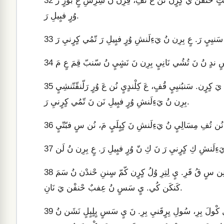
نَ وُرٍ دِفِلِنشِ نَانِ نَشٍيٍ نُ نَ عَ يٍ مَشَنِن سٍ تُشُي نَانِيٍ رَ، عٍ عِتٍ حْنفْن يَ كٍرٍن نُن عَ تَفِ، قِرِن نُ شِرِشِ عٍ بٌورٍ رَ
32
وُرٍ فبٍيلِ رَ.
33
34
سٍ دِفِلِنشِ ندٍ نُ نَ يٍ سَسٍ دْشْدٍ كُي. نَ عِتٍ سَنبُنيِ بّ حْنفْن يَ كٍرٍن. سَنبُنيِيٍ قُفٍ، عَ كِلْندٍيٍ نُن عَ وُرٍ رَلّنقّتّنشِيٍ
35
بِرِن نُ يَءِلَنشِ وُرٍ فبٍيلِ نَن نَ تّمُي كٍرٍنيِ رَ.
36
37
شِرَ مِ يٍ سَسٍ قُ يَءِلَن نّ وُرٍ فبٍيلِ رَ، نَشٍيٍ نُ دْشْشِ نَ يٍ مَشَنِن سٍ قُ قَرِ. يٍ لِتِرِ وُلُ كٍرٍن كّمّ سٍننِ حْندْن نُ سَمَ
38
كَنكَن كُي. يٍ سَسٍ نُ عِفبٌ حْنفْن يَ نَانِ.
عَ نَشَ يٍ مَشَنِن سٍيٍ دْشْ عَلَتَلَ شَ هْرْ مْبَنشِ سّيتِيٍ مَ، سُولِ كْولَ بِرِ، سُولِ يِرٍقَنيِ بِرِ. نَ يٍ سَسٍ بٍلٍبٍلٍ نَشَن نُ
39