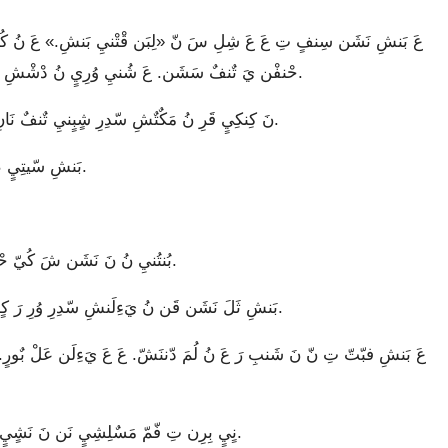
حْنفْن يَ تٌنفٌ سَشَن. عَ شُنيِ وُرِيٍ نُ دْشْشِ كِنكِ سَقّ نَانِ نَشٍيٍ شُن، نٍيٍ نُ يَءِلَنشِ سّدِرِ وُرِ نَن نَ.
نَ كِنكِيٍ قَرِ نُ مَكٌتٌشِ سّدِرِ شٍبٍنيِ تٌنفٌ نَانِ نُن سُولِ نَن نَ عَ سَقّ كِ مَ، قُ نُن سُولِ سَقّ كٍرٍن.
بَنشِ سّيتِيٍ مَ، وُندّرِ سَقّ سَشَن نُ نَ عٍ مَ، عٍ يَ رَقِندِشِ عٍ بٌورٍ مَ.
بُنتُنيِ نُ نَ نَشَن شَ كُيّ حْنفْن يَ تٌنفٌ سُولِ لِمَ، عَ عِفبٌي حْنفْن يَ تٌنفٌ سَشَن.
بَنشِ ثَلَ نَشَن قَن نُ يَءِلَنشِ سّدِرِ وُرِ رَ كٍلِ عَ فبَتَ مَ هَن قُفٍ، نَن نُ قِندِشِ عَ شَ كِيتِ سَدٍ رَ.
نٍيٍ بِرِن تِ فّمّ مَسٌلِشِيٍ نَن نَ نَشٍيٍ شَبَشِ سّرَ رَ عَ كُي نُن عَ قَرِ، كٍلِقٍ عَ بُنيِ مَ هَن قُفٍ.