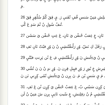
مَ.
نَ يٍ سَسٍ شَ مَرَبِنيٍ نُ قِندِشِ سُشُ كٍرٍن نَن نَ. عَ دّ كِرِ مَسٌلِشِ مَنِيّ سَنسِ قُفٍ تٌقَنيِ رَ. يٍ قِقَ كّمّ سٌلٌقٍرٍ قِقَ
26
تٌنفٌ سُولِ نُ نْمَ سَدٍ عَ كُي.
27
28
29
وُرٍ دِفِلِنشِ نَانِ نُ نَ سَنبُنيِ كٍرٍن كٍرٍن مَ بّ عَ تِ سٍ رَ، نَشٍيٍ نُ شِرِشِ عٍ بٌورٍ رَ وُرٍ فبٍيلِ قِرِن نَ. وُرٍ ندٍ نُ نَ نَ تُشُي
30
سٍ دِفِلِنشِ ندٍ نُ نَ يٍ سَسٍ نُ دْشْشِ نَشَن كُي. نَ عِتٍ حْنفْن يَ كٍرٍن سَنبُنيِ بّ، عَ عِفبٌ حْنفْن يَ كٍرٍن نُن عَ تَفِ.
31