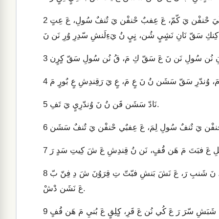
عَ بَنشِ نَشَن سِنفٍ تِ عَ عَ شِلِ سَ نّ «لِبَن قْتْنيِ بَنشِ.» عَ نُ كُيَ حْنفْن يَ كّمّ، عَ عِفبٌ حْنفْن يَ تٌنفٌ سُولِ، عَ عِتٍ
2
3
4
نَادّ سَشَن قَن نُ نَ وُندّرِيٍ يَ تَفِ.
5
6
7
عَ بَنشِ فبّتّ تِ نّ نَ شَنبِ رَ عَ نُ لُمَ دّننَشّ. عَ عَ يَءِلَن عَلْ بٌورٍ. نَ شَنبِ رَ، عَ نَشَ بَنشِ فبّتّ تِ قِرَوُنَ شَ دِ فِنّ بّ
8
عَ نَشَن دْشْ.
9