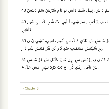
48
لَنثُي دْشْ سٍ شّيمَ دَاشِيٍ نَشٍيٍ دّشّمَ يِرٍ سّنِيّنشِ كُي سّرِيّ كِ مَ، عَ قُفٍ مِسَالِشِيٍ، لَنثُييٍ، تّ شُبٍ كْ سٍ شّيمَ
49
دَاشِيٍ،
ثَانِيٍ، قِنّيٍ، ثْوتِ تٌقَنيِيٍ، ثِلٍتِيٍ، كٌلٌثْوتِ شّيمَ قَنيِ دَاشِيٍ، عَلَ شَ هْرْ مْبَنشِ شَ نَادّيٍ فبَكُ سٍ شّيمَ دَاشِيٍ، نَشٍيٍ نُ نَ
50
يِرٍ سّنِيّنشِ قِسَمَنتٍ سٌدٍ دّ رَ نُن هْرْ مْبَنشِ سٌدٍ دّ رَ.
سُلٍمَنِ عَلَتَلَ شَ هْرْ مْبَنشِ شَ سٍيٍ يَءِلَن شّيمَ رَ نَ كِ نّ. عَ تٌ فّ نَ رَ، عَ نَشَ سٍ بِرِن نَسٌ عَلَتَلَ شَ هْرْ مْبَنشِ
51
شَ نَاقُلِ رَفَتَدٍ كُي، عَ بَبَ دَوُدَ نَشٍيٍ قِشِ عَلَ مَ.
‹ Chapter 6