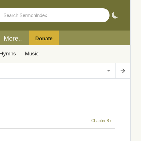
More..
Donate
Hymns
Music
Chapter 8 ›