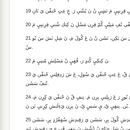
19
20
عَ نَ كِنكِيٍ تِ بُنتُنيِ يَ تَفِ. نَشَن نُ نَ عَ يِرٍقَنيِ مَ، عَ شِلِ نَشَ سَ يَكِن، نَشَن نُ نَ عَ كْولَ مَ، نَ شِلِ نَشَ سَ بٌو
21
سُ.
نَ كِنكِيٍ كٌندٍ رَ، قُفٍيٍ نُ مَسٌلِشِ مّننِيٍ مَ.
22
عَ نَشَ يٍ سَسٍ شُنفبٍ دِفِلِنشِ يَءِلَن يْشُي رَ. عَ دّ عِفبٌي حْنفْن يَ قُ، عَ عِتٍ حْنفْن يَ سُولِ، عَ شَ رَدِفِلِنيِ حْنفْن يَ
23
تٌنفٌ سَشَن.
نَ يٍ سَسٍ دّ رَبِلِنيِ بُنيِ، نِنفٍ مَنِيّ نُ مَسٌلِشِ عَ مَ عٍ رَدْشْشِ عٍ بٌورٍ رَ عَ رَبِلِنيِ بِرِن مَ. نِنفٍ قُ نَ حْنفْن يَ كٍرٍن مَ،
24
نَ يٍ سَسٍ نُ دْشْشِ نِنفٍ مَنِيّ فبّتّ قُ نُن قِرِن قَرِ. سَشَن يَ رَقِندِشِ كْولَ بِرِ، سَشَن يَ رَقِندِشِ سٌفٍفٌرٌدٍ بِرِ، سَشَن
25
َن نُ شِلِ «بَا» نُ دْشْشِ نَ نِنفٍيٍ قَرِ، عٍ يَ رَقِندِشِ تَندٍ