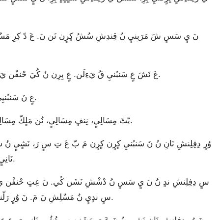
عَ نَشَ عٍ سَنبُنيِ قُ يَءِلَن. عٍ بِرِن نُ كُيَ حْنفْن يَ نَانِ، عٍ عِفبٌ حْنفْن يَ نَانِ، عَ عِتٍ حْنفْن يَ سَشَن.
عٍ نَ سَنبُنيِيٍ رَقَلَ كِ نَشّ، وُرٍ رَلّنقّتّنشِيٍ نُ نَ وُرٍ فبّتّ نَانِ تَفِ.
يّتّ مِسَالِيٍ، نِنفٍ مِسَالِيٍ، نُن مَلٍكّ مِسَالِيٍ نُ يَءِلَنشِ نَ وُرٍ رَلّنقّتّنشِيٍ مَ، عَ نُن ثِرِنتِ فبّتّيٍ.
نَانِيٍ مَ يٍ سَسٍ بُن مَ. نَ بِرِن نُ يَءِلَنشِ تّمُي كٍرٍنيِ نَن نَ.
سٍ ندٍيٍ نُ مَسٌلِشِ نَ مَ. نَ وُرٍ رَلّنقّتّنشِيٍ مُ نُ دِفِلِنشِ، عٍ سّيتِ نَانِيٍ بِرِن شَ مَنِيّ نُ لَن.