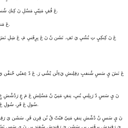
عَ قُفٍ مَنِيّيٍ مَسٌلِ نَ كِنكِ شُنيِ قِرِنيِيٍ مَ نَشٍيٍ نُ نَ بُنتُنيِ رَ. عٍ عِتٍ حْنفْن يَ نَانِ.
عَ مَنفٌي بٌفِ مَنِيّيٍ كّمّ قِرِن مَسٌلِ نَ كِنكِ شُنيِ قِرِنيِيٍ مَ.
سُولِ عَ قَرِ، سُولِ عَ بُن. نِنفٍيٍ يٌ، يٍ سَسٍ يٌ، نَ بِرِن يَءِلَنشِ كٍرٍنيِ نَن نَ.
يَ رَقِندِشِ يِرٍقَنيِ بِرِ، سَشَن يَ رَقِندِشِ سٌفٍتٍدٍ بِرِ. نَ يٍ سَسٍ نَش