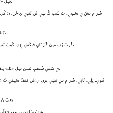
شِلِ «بَا،» عَ نَشَ نَ دْشْ بَنشِ يِرٍقَنيِ مَ، عَ مَكْرّ عَ سٌفٍتٍدٍ بِرِ رَ.
كِنكِ قِرِنيِيٍ، عٍ شُنيِ تٌقَنشِيٍ، سٍ رَشُنمَسٍ نَشٍيٍ عٍ قَرِ،
كْوبّ بٌفِ مَنِيّ كّمّ نَانِ فبَكُشِ عٍ رَ، كْوبّ بٌفِ مَنِيّ سَقّ قِرِن سٍ رَشُنمَسٍ كٍرٍن مَ كِنكِيٍ شُنيِ رَ،
يٍ سَسٍ شُنفبٍ نَشَن شِلِ «بَا،» نِنفٍ قُ نُن قِرِن مِسَالِ نَشٍيٍ نَ يٍ سَسٍ شُنفبٍ بُن مَ،
مَنفّ نُ نَ يْشُي رَشُنُ يُرُدّن مّرّ يِرٍ نّ، سُكْتِ نُن سَرَتَن تَفِ.
مَنفّ سُلٍمَنِ نَ بِرِن يَءِلَن وُرٍ فبٍيلِ نَن نَ، نَشَن شَ فبٌي شَسَبِ مُ نُ نْمَ كٌلٌندٍ.