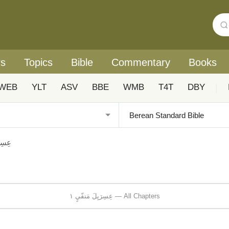
rs
Topics
Bible
Commentary
Books
WEB
YLT
ASV
BBE
WMB
T4T
DBY
|
عِسِرَ
عِسِرَيِلَ مَنفّيٍ ١ — All Chapters