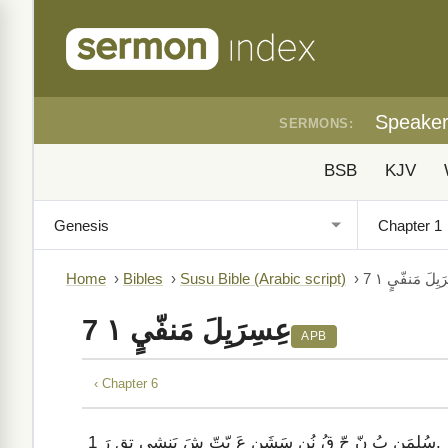
Speake
SERMONS:
BSB
KJV
يِلَ مَنفّيٍ ١ 7
›
Susu Bible (Arabic script)
›
Bibles
›
Home
عِسِرَيِلَ مَنفّيٍ ١ 7
APB
‹ Chapter 6
سُلٍمَنِ بُ نّ حّ قُ نُن سَشَن عَ يّتّ شَ بَنشِيٍ تِقٍ رَ.
1