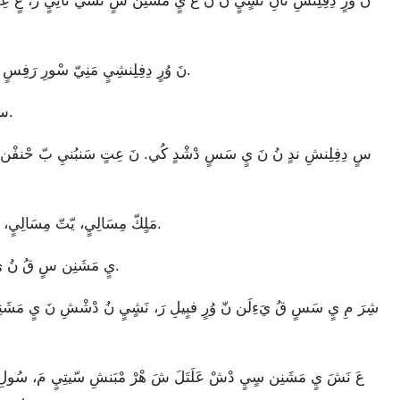
نَ وُرٍ دِفِلِنشِيٍ مَنِيّ سْورِ رَفِسٍ سَنيِيٍ رَ. عٍ بِرِن نُ يَءِلَنشِ وُرٍ فبٍيلِ رَ تّمُي كٍرٍنيِ رَ.
سٍ ندٍ نُ نَ تُشُي نَانِيٍ بِرِن نَ نَشٍيٍ نُ سّنبّ قِمَ عٍ مَ.
مَلٍكّ مِسَالِيٍ، يّتّ مِسَالِيٍ، نُن تُفِ مِسَالِيٍ نُ يَءِلَنشِ نَ كٍبٍلَيٍ مَ، نُن سٍ فبّتّيٍ.
يٍ مَشَنِن سٍ قُ نُ يَءِلَنشِ كِ كٍرٍنيِ رَ نَ كِ نّ وُرٍ فبٍيلِ رَ. عٍ بِرِن نُ لَن.