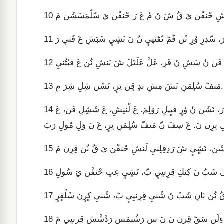
10
11
12
مَنفّ سُلٍمَنِ نَشَ مِشِ ندٍ قٍن تِرٍ، نَشَن شِلِ شِرَ مِ.
13
كَاحّ فِنّ ندٍ شَ دِ نَن نُ عَ رَ قَتَنقٍ نَقَتَلِ بْنسْي رَ. تِرٍكَ نَن نُ عَ بَبَ رَ، نَشَن نُ وُرٍ فبٍيلِ رَوَلِمَ. عَ لْننِشِ، عَ شَشِلِ قَن، عَ
14
15
16
17
18