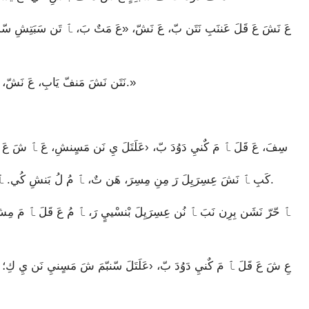
نَتَن نَشَ مَنفّ يَابِ، عَ نَشّ، «نَشَن بِرِن نَ عِ بْحّ مَ، عَ بِرِن نَبَ، عَلَتَلَ نَ عِ قْشْ رَ.»
«سِفَ، عَ قَلَ ﭑ مَ كٌنيِ دَوُدَ بّ، ‹عَلَتَلَ يِ نَن مَسٍنشِ، عَ ﭑ شَ عَ 
كَبِ ﭑ نَشَ عِسِرَيِلَ رَ مِنِ مِسِرَ، هَن تٌ، ﭑ مُ لُ بَنشِ كُي. ﭑ بَرَ ﭑ حّرّ ﭑ مَ هْرْ مْلِنفِرَ كُي نَشَن قِندِشِ كِرِ بَنشِ رَ.