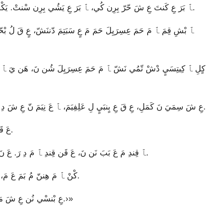
ﭑ بَرَ عِ كَنتَ عِ شَ حّرّ بِرِن كُي، ﭑ بَرَ عِ يَشُي بِرِن سْنتْ. يَكْسِ ﭑ عِ قِندِ مَ نّ شِلِ شُنفبٍ كَنيِ رَ دُنِحَ كُنتِفِيٍ يَ مَ.
عِ شَ سِمَيَ نَ كَمَلِ، عِ قَ عِ بٍنبَيٍ لِ عَلِفِيَمَ، ﭑ عَ نِيَمَ نّ عِ شَ دِ شَ قِندِ مَنفّ رَ عِ حْشْي رَ، ﭑ قَ عَ شَ مَنفّيَ مَبَنبَن.
عَ قَمَ ﭑ مَ هْرْ مْبَنشِ تِدٍ، ﭑ عَ شَ مَنفّيَ مَبَنبَنمَ نّ عَبَدَن.
ﭑ قِندِ مَ عَ بَبَ نَن نَ، عَ قَن قِندِ ﭑ مَ دِ رَ. عَ نَ بَ ﭑ مَ كِرَ شْن مَ، ﭑ عَ حَشَنكَتَمَ نّ مِشِيٍ سَابُي رَ.
كْنْ ﭑ مَ هِننّ مُ بَمَ عَ مَ، عَلْ ﭑ عَ بَ سْلُ مَ كِ نَشّ، ﭑ نَشَن عِفٌرٌشِ عِ يَ عِ.
عِ بْنسْي نُن عِ شَ مَنفّيَ مَبَنبَنمَ نّ عَبَدَن، عِ شَ كِبَنيِ دْشْمَ نّ تّمُي بِرِن.›»