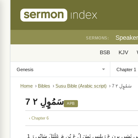
Speake
SERMONS:
BSB
KJV
سَمُوٍلِ ٢ 7
›
Susu Bible (Arabic script)
›
Bibles
›
Home
سَمُوٍلِ ٢ 7
APB
‹ Chapter 6
1