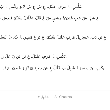
«يَكْسِ، ﭑ مَرِفِ عَلَتَلَ، عِ شَ عِ شَ لَايِدِ رَكَمَلِ ﭑ بّ. عِ نَشَن قَلَ ﭑ شَبِلّ شَ قٍ رَ، عِ شَ نَ رَفِرِ عَبَدَن.
يَكْسِ، ﭑ مَرِفِ عَلَتَلَ، عِ تَن نَن نَ عَلَ رَ. نْندِ نَن عِ شَ مَسٍنيِ رَ. عِ بَرَ عِ شَ هِننّ مَسٍن ﭑ بّ.
سَمُوٍلِ ٢ — All Chapters