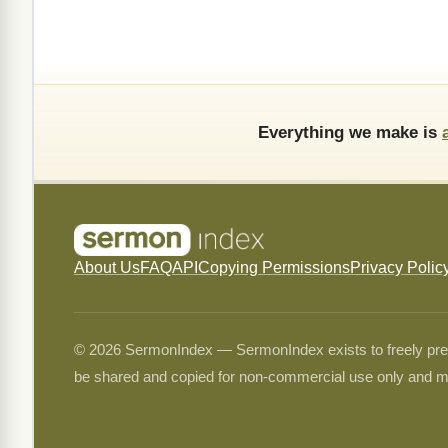
Everything we make is
About Us
FAQ
API
Copying Permissions
Privacy Polic
© 2026 SermonIndex — SermonIndex exists to freely preser
be shared and copied for non-commercial use only and m