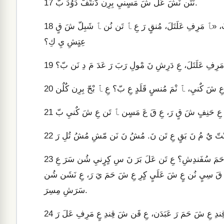
نَتَن نَشَ عَلَ شَ مَسٍنيِ بِرِن دّنتّفّ دَوُدَ بّ.
17
نَ دَنفِ شَنبِ، مَنفّ دَوُدَ نَشَ عَ مَفٌرٌ عَلَتَلَ يَ عِ، عَ عَ مَسٍن عَ بّ، «ﭑ مَرِفِ عَلَتَلَ، مُنقٍ رَ عِ ﭑ تَن نُن ﭑ شَبِلّ شَ قٍ
18
عِتٍشِ يِ كِ؟
 مَرِفِ عَلَتَلَ، عِ دَرِشِ نَ مْولِ رَبَ رَ عَدَ مَ دِ نَن بّ؟
19
20
21
22
بْنسْي مُندُن نَ يِ دُنِحَ مَ نَشَن لُشِ عَلْ عِسِرَيِلَ بْنسْي، عِ شَ حَمَ سُفَندِشِ؟ عِ تَن عَلَ بَرَ نَ سِ كٍرٍنيِ شُن سَرَ عِ
23
 عِ قَ سِيٍ نُن عٍ شَ عَلَيٍ كٍرِ عِ شَ حَمَ يَ رَ، عِ نَشَن شُن
سَرَشِ مِسِرَ.
24