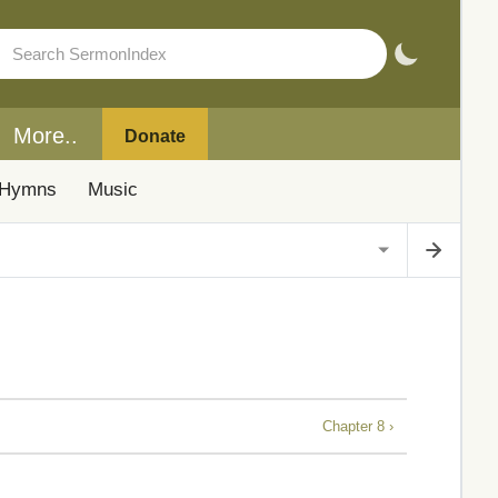
More..
Donate
Hymns
Music
Chapter 8 ›