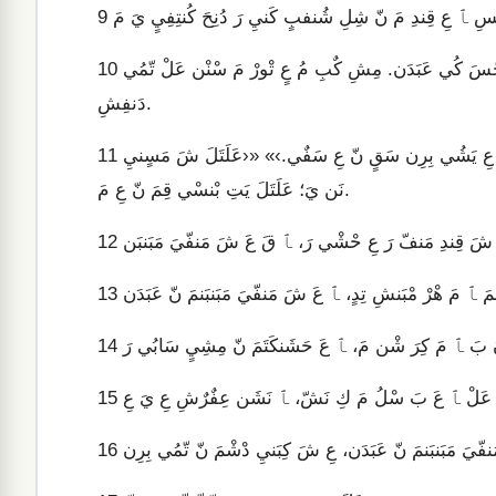
9
ﭑ بْشِ قِمَ ﭑ مَ حَمَ عِسِرَيِلَ حَمَ مَ عٍ سَبَتِمَ دّننَشّ، عٍ قَ لُ بْحّسَ كُي عَبَدَن. مِشِ كٌبِ مُ عٍ تْورْ مَ سْنْن عَلْ تّمُي
10
دَنفِشِ.
كٍلِ ﭑ كِيتِسَيٍ دْشْ تّمُي نَشّ ﭑ مَ حَمَ عِسِرَيِلَ شُن نَ، هَن يَ ﭑ عِ يَشُي بِرِن سَقٍ نّ عِ سَفٌي.›» «‹عَلَتَلَ شَ مَسٍنيِ
11
نَن يَ؛ عَلَتَلَ يَتِ بْنسْي قِمَ نّ عِ مَ.
12
13
14
15
16