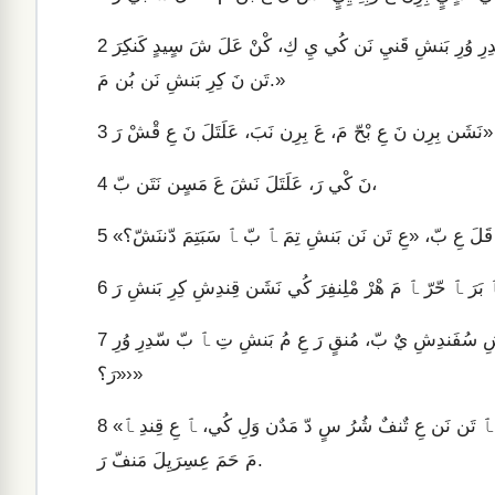
عَ نَشَ عَ قَلَ عَننَبِ نَتَن بّ، عَ نَشّ، «عَ مَتٌ بَ، ﭑ تَن سَبَتِشِ سّدِرِ وُرِ بَنشِ قَنيِ نَن كُي يِ كِ، كْنْ عَلَ شَ سٍيدٍ كَنكِرَ
2
تَن نَ كِرِ بَنشِ نَن بُن مَ.»
3
نَ كْي رَ، عَلَتَلَ نَشَ عَ مَسٍن نَتَن بّ،
4
قَلَ عِ بّ، «عِ تَن نَن بَنشِ تِمَ ﭑ بّ ﭑ سَبَتِمَ دّننَشّ؟
5
6
ﭑ حّرّ نَشَن بِرِن نَبَ ﭑ نُن عِسِرَيِلَ بْنسْييٍ رَ، ﭑ مُ عَ قَلَ ﭑ مَ مِشِ سُفَندِشِ يٌ بّ، مُنقٍ رَ عِ مُ بَنشِ تِ ﭑ بّ سّدِرِ وُرِ
7
رَ؟»›»
«عِ شَ عَ قَلَ ﭑ مَ كٌنيِ دَوُدَ بّ، ‹عَلَتَلَ سّنبّمَ شَ مَسٍنيِ نَن يِ كِ؛ ﭑ تَن نَن عِ تٌنفٌ شُرُ سٍ دّ مَدٌن وَلِ كُي، ﭑ عِ قِندِ ﭑ
8
مَ حَمَ عِسِرَيِلَ مَنفّ رَ.