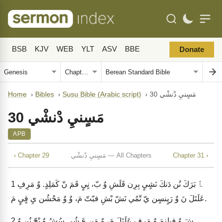
BSB
KJV
WEB
YLT
ASV
BBE
Donate
مَسٍنيِ دْنشْي 30
›
Susu Bible (Arabic script)
›
Bibles
›
Home
مَسٍنيِ دْنشْي 30
APB
Chapter 31 ›
مَسٍنيِ دْنشْي — All Chapters
‹ Chapter 29
ﭑ بَرَكَ نُن دَنكَ نَشٍيٍ بِرِن قَلَشِ وٌ بّ، نٍيٍ قَمَ نّ كَمَلِدٍ. وٌ مَرِفِ
1
عَلَتَلَ نَ وٌ رَيٍنسٍن يّ تّمُي نَشّ بْشِ فبّتّ مَ، وٌ وٌ مَحْشُن يِ قٍيٍ مَ.
شَ وٌ فبِلٍنمَ وٌ مَرِفِ عَلَتَلَ مَ، وٌ مَن عَ شُي سُشُ وٌ بْحّ نُن وٌ
2