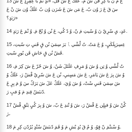
عَ مُ نَ بَا كِرِ قَن شَ مَ، عَلَكٌ عَ شَ قَلَ، «ندٍ نْمَ بَا عِفِرِدٍ عَ شَ
13
سَ قَ عَ رَ وٌن بّ، عَ مَن شَ عَ شَرَن وٌن بّ عَلَكٌ وٌن شَ نْ عَ
رَبَدٍ؟»
عَدٍ، يِ سّرِيّ نَ وٌ سّيتِ مَ نّ، وٌ دّ كُي، عَ نُن وٌ بْحّ مَ. وٌ نْمَ عَ رَبَدٍ.
14
عِسِرَيِلَكَيٍ، وٌ عَ مَتٌ. تٌ لْشْي ﭑ بَرَ سِمَيَ نُن قٍ قَنيِ تِ سّيتِ،
15
قَشّ نُن قٍ حَاشِ قَن بٌورٍ سّيتِ.
تٌ لْشْي وٌ تِن وٌ شَ وٌ مَرِفِ عَلَتَلَ شَنُ، وٌ شَ حّرّ عَ شَ كِرَ مَ،
16
وٌ شَ بِرَ عَ شَ يَامَرِ، عَ شَ مَسٍنيِ، نُن عَ شَ سّرِيّ قْشْ رَ، عَلَكٌ وٌ
شَ سِمَيَ قَنيِ سْتْ، وٌ شَ وُيَ، عَلَكٌ عَلَ شَ بَرَكّ سَ وٌ مَ يِرٍ عَ
دّننَشّ قِندِ مَ وٌ فبٍ رَ.
كْنْ شَ وٌ فبِلٍن عَ قْشْ رَ، شَ وٌ تٌندِ عَ بّ، شَ وٌ بِرَ كُيٍ بَتُقٍ قْشْ
17
رَ،
وٌ سْنتْمَ نّ قٍوٌ، وٌ مُ قَ بُدٍ بْشِ مَ وٌ قَمَ دّننَشّ سْتْدٍ يُرُدّن كِرِ مَ.
18