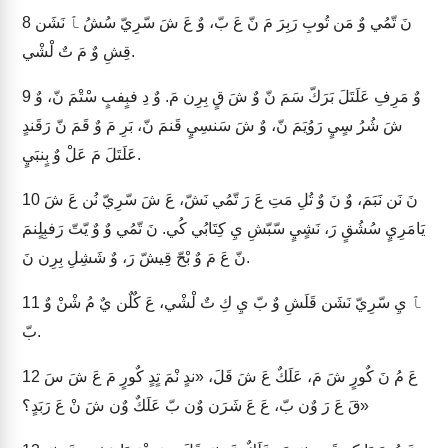
نَ تّمُي وٌ مَن تُوبِ رَبِرَ مَ نّ عَ بّ، وٌ عَ شَ سّرِيّ سُشُ ﭑ نَشَن
8
قِشِ وٌ مَ تٌ لْشْي.
وٌ مَرِفِ عَلَتَلَ بَرَكّ سَمَ نّ وٌ شَ قٍ بِرِن مَ. وٌ دِ فبٍفبٍ سْتْمَ نّ، وٌ
9
شَ شُرُ سٍيٍ رَوُيَمَ نّ، وٌ شَ سَنسِيٍ قَنمَ نّ، بَرِ مَ وٌ قَمَ نّ رَقَندٍ
عَلَتَلَ مَ عَلْ وٌ بٍنبَيٍ.
نَ نَن نَبَمَ، وٌ نَ وٌ تُلِ مَتِ عَ رَ تّمُي نَشّ، عَ شَ سّرِيّ نُن عَ شَ
10
يَامَرِيٍ سُشُقٍ رَ، نَشٍيٍ سّبّشِ يِ كِتَابُي كُي. نَ تّمُي وٌ وٌ يّتّ رَفبِلٍنمَ
نّ عَ مَ وٌ بْحّ قِيشّ رَ، وٌ شَشِلِ بِرِن نَ.
ﭑ يِ سّرِيّ نَشَن قَلَشِ وٌ بّ يِ كِ تٌ لْشْي، عَ كٌلٌن يٌ مُ شْنْ وٌ
11
بّ.
عَ مُ نَ كٌورٍ شَ مَ، عَلَكٌ عَ شَ قَلَ، «ندٍ نْمَ تٍدٍ كٌورٍ مَ عَ شَ سَ
12
قَ عَ رَ وٌن بّ، عَ عَ شَرَن وٌن بّ عَلَكٌ وٌن شَ نْ عَ رَبَدٍ؟»