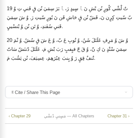
تٌ لْشْي كٌورٍ نُن بْشِ نَ ﭑ سٍيدٍ رَ، ﭑ بَرَ سِمَيَ نُن قٍ قَنيِ تِ وٌ
19
بّ سّيتِ كٍرٍن نَ، قَشّ نُن قٍ حَاشِ قَن نَ بٌورٍ سّيتِ رَ. وٌ شَ سِمَيَ
قَنيِ سُفَندِ، وٌ تَن نُن وٌ بْنسْييٍ.
وٌ شَ وٌ مَرِفِ عَلَتَلَ شَنُ، وٌ تُوبِ عَ بّ، وٌ عَ شَ قٍ سُشُ. وٌ نْمَ
20
سِمَيَ سْتْدٍ نَ كِ نّ، وٌ قَ حّ فبٍفبٍ رَبَ بْشِ مَ، عَلَتَلَ دّننَشّ سَاتّ
تٌنفٌ قِقٍ رَ وٌ بٍنبَ عِبُرَهِمَ، عِسِيَفَ، نُن يَشُبَ مَ.
Cite / Share This Page
Chapter 31 ›
مَسٍنيِ دْنشْي — All Chapters
‹ Chapter 29