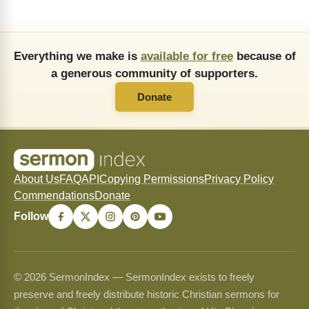
Everything we make is
available for free
because of
a generous community of supporters.
Donate
About Us
FAQ
API
Copying Permissions
Privacy Policy
Commendations
Donate
Follow
© 2026 SermonIndex — SermonIndex exists to freely
preserve and freely distribute historic Christian sermons for