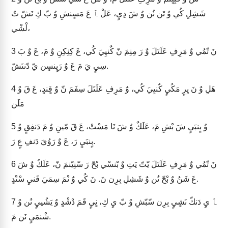
شَشِلِ كُي وٌ تَن نُن وٌ شَ دِيٍ، عَلْ ﭑ عَ مَسٍنشِ وٌ بّ كِ نَشّ تٌ
لْشْي،
نَ تّمُي وٌ مَرِفِ عَلَتَلَ وٌ رَ مِنِمَ نّ كٌنيِيَ كُي، عَ كِنِكِنِ وٌ مَ، عَ وٌ بَ
3
سِيٍ يَ مَ عَ وٌ رَيٍنسٍن يّ دّننَشّ.
هَلِ وٌ نَ يِرٍ مَكُيٍ كٌنيِيَ كُي، وٌ مَرِفِ عَلَتَلَ سِفَمَ نّ وٌ قٍندٍ، عَ قَ وٌ
4
مَلَن
وٌ بٍنبَيٍ شَ بْشِ مَ، عَلَكٌ وٌ شَ نَا مَسْتْ، عَ قَ مّينِ وٌ مَ دَنفِقٍ وٌ
5
بٍنبَيٍ رَ، عَ وٌ رَوُيَ دَنفِ عٍ رَ.
نَ تّمُي وٌ مَرِفِ عَلَتَلَ يّتّ يَتِ وٌ بْنسْي بْحّ رَ سّنِيّنمَ نّ، عَلَكٌ وٌ شَ
6
عَ شَنُ وٌ بْحّ نُن وٌ شَشِلِ بِرِن نَ. نَ كُي وٌ نْمَ سِمَيَ قَنيِ سْتْدٍ.
ﭑ يِ دَنكّ نَشٍيٍ بِرِن سّبّشِ وٌ بّ يِ كِ، نٍيٍ قَمَ دْشْدٍ وٌ يَشُييٍ نُن وٌ
7
شْنمَيٍ نَن مَ.