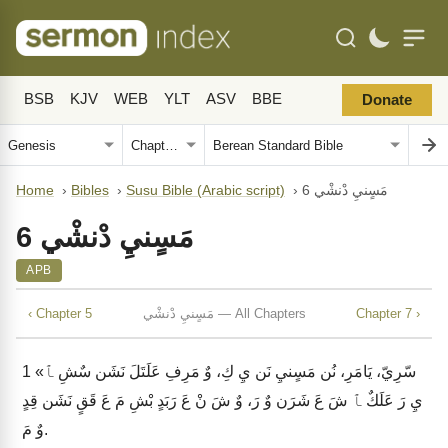
BSB
KJV
WEB
YLT
ASV
BBE
Donate
مَسٍنيِ دْنشْي 6
›
Susu Bible (Arabic script)
›
Bibles
›
Home
مَسٍنيِ دْنشْي 6
APB
Chapter 7 ›
مَسٍنيِ دْنشْي — All Chapters
‹ Chapter 5
«سّرِيّ، يَامَرِ، نُن مَسٍنيِ نَن يِ كِ، وٌ مَرِفِ عَلَتَلَ نَشَن سٌشِ ﭑ
1
يِ رَ عَلَكٌ ﭑ شَ عَ شَرَن وٌ رَ، وٌ شَ نْ عَ رَبَدٍ بْشِ مَ عَ قَقٍ نَشَن قِدٍ
وٌ مَ.