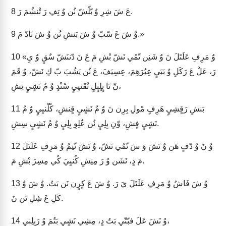
عَ شَ شِرِ وٌ بّلّشّ نُن وٌ تِفِ رَ تْنشُمَ رَ.
8
وٌ شَ عَ سّبّ وٌ شَ بَنشِ نُن وٌ شَ نَادّ مَ.»
9
«وٌ مَرِفِ عَلَتَلَ نَ وٌ شَنِن تّمُي نَشّ بْشِ مَ عَ نَ دّننَشّ سٌقٍ وٌ يِ
10
رَ، عَلْ عَ رَكَلِ وٌ بَبَيٍ عِبُرَهِمَ، عِسِيَفَ، عَ نُن يَشُبَ بّ كِ نَشّ، وٌ قَمَ
نّ تَا بٍلٍبٍلٍ تٌقَنيِيٍ سْتْدٍ وٌ مُ نَشٍيٍ تِشِ،
بَنشِ رَقٍشِيٍ هَرِفٍ مْولِ بِرِن نَ وٌ مُ نَشٍيٍ قٍنشِ، كْلْنيِيٍ وٌ مُ
11
نَشٍيٍ فٍشِ، وّنِ بِلِيٍ نُن عٌلِوِ بِلِيٍ وٌ مُ نَشٍيٍ سِشِ.
وٌ نَ وٌ دّفٍ هَن وٌ نَشَ وَ سَ تّمُي نَشّ، وٌ نَشَ نّيمُ وٌ مَرِفِ عَلَتَلَ
12
مَ دٍ، نَشَن وٌ رَ مِنِشِ كٌنيِيَ كُي مِسِرَ بْشِ مَ.
وٌ شَ فَاشُ وٌ مَرِفِ عَلَتَلَ يَ رَ. وٌ شَ عَ كٍرٍن نَن بَتُ. وٌ شَ وٌ
13
كَلِ عَ شِلِ نَن نَ.
وٌ نَشَ عَلَ فبّتّيٍ بَتُ دٍ، مِشِيٍ نَشٍيٍ بَتُمَ وٌ رَبِلِنيِ،
14