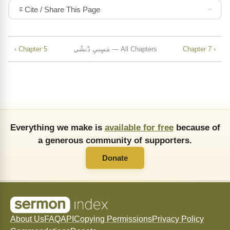
Cite / Share This Page
Chapter 7 ›
مَسٍنيِ دْنشْي — All Chapters
‹ Chapter 5
Everything we make is
available for free
because of
a generous community of supporters.
Donate
About Us
FAQ
API
Copying Permissions
Privacy Policy