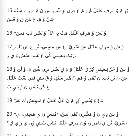
بَرِ مَ وٌ مَرِفِ عَلَتَلَ مُ وَ مَ عَ قِرِن ندٍ شْن. شَ نَ مُ عَ رَ عَ شْنْمَ
15
نّ وٌ مَ، عَ مَن قَ وٌ قَشَ.»
«وٌ نَشَ وٌ مَرِفِ عَلَتَلَ مَتٌ دٍ، عَلْ وٌ نَشَن نَبَ مَسَ.
16
وٌ شَ وٌ مَرِفِ عَلَتَلَ شَ سّرِيّ، عَ شَ مَسٍنيِ، نُن عَ شَ يَامَرِ
17
رَبَتُ تِنشِنيِ كُي عَ نَشَن سٌشِ وٌ يِ رَ.
وٌ شَ وٌ حّرّ تِنشِنيِ كِرَ رَ. عَلَتَلَ وَ مَ قٍ نَشَن بِرِن شْن مَ، وٌ لَن وٌ
18
شَ نَ نَن نَبَ. نَ تّمُي وٌ قَمَ نّ هّيرِ سْتْدٍ، وٌ قَ بْشِ قَنيِ سْتْ عَلَتَلَ
عَ كَلِ نَشَن نَ وٌ بَبَيٍ بّ.
وٌ وٌ يَشُييٍ كٍرِ مَ نّ عَلْ عَلَتَلَ عَ مَسٍنشِ كِ نَشّ.»
19
«وٌ شَ دِيٍ نَ وٌ مَشْرِن تّمُي نَشّ، ‹مُنسٍ نَ يِ مَسٍنيِ، يِ
20
سّرِيّ، نُن يِ يَامَرِ رَ، وٌن مَرِفِ عَلَتَلَ نَشَن سٌشِ وٌن يِ رَ يِ كِ؟›