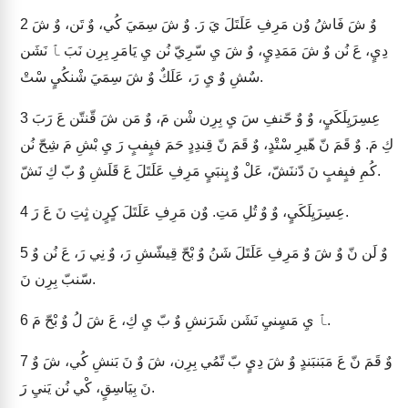
وٌ شَ فَاشُ وٌن مَرِفِ عَلَتَلَ يَ رَ. وٌ شَ سِمَيَ كُي، وٌ تَن، وٌ شَ
2
دِيٍ، عَ نُن وٌ شَ مَمَدِيٍ، وٌ شَ يِ سّرِيّ نُن يِ يَامَرِ بِرِن نَبَ ﭑ نَشَن
سٌشِ وٌ يِ رَ، عَلَكٌ وٌ شَ سِمَيَ شْنكُيٍ سْتْ.
عِسِرَيِلَكَيٍ، وٌ وٌ حّنفِ سَ يِ بِرِن شْن مَ، وٌ مَن شَ قّنتّن عَ رَبَ
3
كِ مَ. وٌ قَمَ نّ هّيرِ سْتْدٍ، وٌ قَمَ نّ قِندِدٍ حَمَ فبٍفبٍ رَ يِ بْشِ مَ شِحّ نُن
كُمِ فبٍفبٍ نَ دّننَشّ، عَلْ وٌ بٍنبَيٍ مَرِفِ عَلَتَلَ عَ قَلَشِ وٌ بّ كِ نَشّ.
عِسِرَيِلَكَيٍ، وٌ وٌ تُلِ مَتِ. وٌن مَرِفِ عَلَتَلَ كٍرٍن ثٍتِ نَ عَ رَ.
4
وٌ لَن نّ وٌ شَ وٌ مَرِفِ عَلَتَلَ شَنُ وٌ بْحّ قِيشّشِ رَ، وٌ نِي رَ، عَ نُن وٌ
5
سّنبّ بِرِن نَ.
ﭑ يِ مَسٍنيِ نَشَن شَرَنشِ وٌ بّ يِ كِ، عَ شَ لُ وٌ بْحّ مَ.
6
وٌ قَمَ نّ عَ مَبَنبَندٍ وٌ شَ دِيٍ بّ تّمُي بِرِن، شَ وٌ نَ بَنشِ كُي، شَ وٌ
7
نَ بِيَاسِقٍ، كْي نُن يَنيِ رَ.