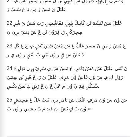
وٌ قَمَ نّ عٍ يَابِدٍ، ‹قِرَوُنَ شَ كٌنيِيٍ نَن نُ مُشُ رَ مِسِرَ بْشِ مَ،
21
عَلَتَلَ قَ مُشُ رَ مِنِ نَا عَ سّنبّ رَ.
عَلَتَلَ نَشَ تْنشُمَ نُن كَابَنَكٌ بٍلٍبٍلٍ مَفَاشُشِيٍ رَبَ مُشُ يَ شْرِ
22
مِسِرَكَيٍ رَ، قِرَوُنَ نُن عَ شَ دٍنبَيَ بِرِن نَ.
عَ مُشُ رَ مِنِ نّ مِسِرَ عَلَكٌ عَ شَ مُشُ شَنِن بْشِ مَ، عَ عَ كَلِ
23
دّننَشّ شَ قٍ رَ وٌن بَبَيٍ بّ سٌقٍ رَ وٌن يِ رَ.
نَ تّمُي عَلَتَلَ نَشَ مُشُ يَامَرِ، عَ مُشُ شَ يِ سّرِيّ بِرِن نَوَلِ عَ
24
رَوَلِ كِ مَ. شَ وٌن فَاشُ وٌن مَرِفِ عَلَتَلَ يَ رَ، عَ هّيرِ نُن سِمَيَ
شْنكُيٍ قِمَ نّ وٌن مَ عَلْ عَ نَ عَ رَبَقٍ كِ نَشّ يَكْسِ.
شَ وٌن سَ وٌن مَرِفِ عَلَتَلَ شَ يَامَرِ بِرِن نَبَتُ عَلْ عَ مَسٍنشِ
25
وٌن بّ كِ نَشّ، نَ قِندِ مَ نّ تِنشِنيِ رَ وٌن بّ.›»