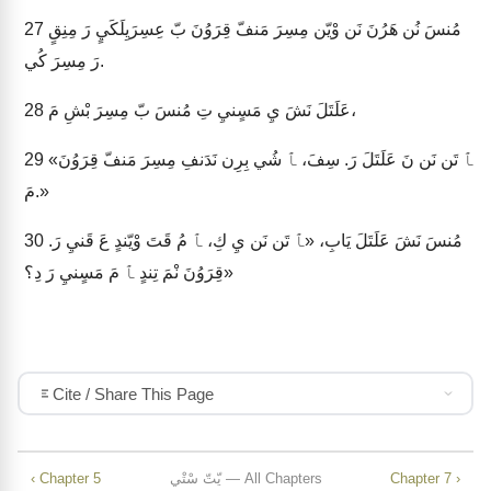
مُنسَ نُن هَرُنَ نَن وْيّن مِسِرَ مَنفّ قِرَوُنَ بّ عِسِرَيِلَكَيٍ رَ مِنِقٍ
27
رَ مِسِرَ كُي.
عَلَتَلَ نَشَ يِ مَسٍنيِ تِ مُنسَ بّ مِسِرَ بْشِ مَ،
28
«ﭑ تَن نَن نَ عَلَتَلَ رَ. سِفَ، ﭑ شُي بِرِن نَدَنفِ مِسِرَ مَنفّ قِرَوُنَ
29
مَ.»
مُنسَ نَشَ عَلَتَلَ يَابِ، «ﭑ تَن نَن يِ كِ، ﭑ مُ قَتَ وْيّندٍ عَ قَنيِ رَ.
30
قِرَوُنَ نْمَ تِندٍ ﭑ مَ مَسٍنيِ رَ دِ؟»
Cite / Share This Page
Chapter 7 ›
يّتّ سْتْي — All Chapters
‹ Chapter 5