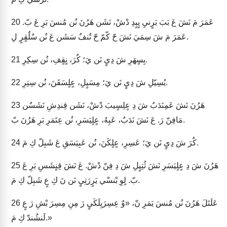
عَمَرَ مَ نَشَ عَ بَبَ بَرٍنيِ يٍبٍدِ دْشْ، نَشَن هَرُنَ نُن مُنسَ بَرِ عَ بّ.
20
عَمَرَ مَ شَ سِمَيَ نَشَ حّ كّمّ حّ تٌنفٌ سَشَن عَ نُن سٌلٌقٍرٍ لِ.
يِسٍهَرِ شَ دِيٍ نَن يَ؛ كٌرَ، نٍقٍفِ، نُن سِكِرِ.
21
يُسِيّلِ شَ دِيٍ نَن يَ؛ مِسَيٍلِ، عٍلٍسَقَنَ، نُن سِتِرِ.
22
هَرُنَ نَشَ عَمِنَدَبٌ شَ دِ عٍلِسٍيبَ دْشْ، نَشَن قِندِشِ نَشَسٌن
23
مَافِنّ رَ. عَ نَشَ نَدَبٌ، عَبِهُ، عٍلٍيَسَرِ، نُن عِتَمَرِ بَرِ هَرُنَ بّ.
كٌرَ شَ دِيٍ نَن يَ؛ عَسِرِ، عٍلٍكَنَ، نُن عَبِيَسَقِ عَ شَبِلّ كِ مَ.
24
هَرُنَ شَ دِ عٍلٍيَسَرِ نَشَ ثُتِيٍلِ شَ دِ فِنّ دْشْ. عَ نَشَ قِنٍشَسِ بَرِ عَ
25
بّ. لٍوِ بْنسْي يَرٍرَتِيٍ نَن نَ كِ عٍ شَبِلّ كِ مَ.
عَلَتَلَ هَرُنَ نُن مُنسَ يَمَرِ نّ، «وٌ عِسِرَيِلَكَيٍ رَ مِنِ مِسِرَ بْشِ رَ عٍ
26
لَنشُندّ كِ مَ.»