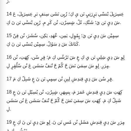
رَ.
عِسِرَيِلَ بْنسْي يَرٍرَتِيٍ نَن يِ كِ؛ رُبٍن نَشَن سِنفٍ بَرِ عِسِرَيِلَ، عَ
14
شَ دِيٍ نَن يَ؛ شَنْكِ، ثَلُ، شٍسِرٌن، نُن كَرِ مِ. رُبٍن بْنسْي نَن نَ كِ.
سِمٍيْن شَ دِيٍ نَن يَ؛ يٍمُوٍلِ، يَمِن، عٌهَدِ، يَكِن، سٌشَرَ، نُن فِنّ
15
كَنَانكَ شَ دِ سَوُلُ. سِمٍيْن بْنسْي نَن نَ كِ.
لٍوِ شَ دِيٍ شِلِيٍ نَن يِ كِ عٍ شَ تَرُشُي كِ مَ؛ فٍرِ سٌن، كٍهَتِ، نُن
16
مٍرَرِ. لٍوِ شَ سِمَيَ نَشَ حّ كّمّ حّ تٌنفٌ سَشَن عَ نُن سٌلٌقٍرٍ لِ.
فٍرِ سٌن شَ دِيٍ قِندِشِ لِبِنِ نُن سِمٍيِ نَن نَ عٍ شَبِلّ كِ مَ.
17
كٍهَتِ شَ دِيٍ قِندِشِ عَمَرَ مَ، يِسٍهَرِ، شٍبِرٌن، نُن يُسِيّلِ نَن نَ عٍ
18
شَبِلّ كِ مَ. كٍهَتِ شَ سِمَيَ نَشَ حّ كّمّ حّ تٌنفٌ سَشَن عَ نُن سَشَن
لِ.
مٍرَرِ شَ دِيٍ قِندِشِ مَشَلِ نُن مُسِ نَن نَ. لٍوِ شَ دِيٍ نَن نَ كِ عٍ
19
تَرُشُي كِ مَ.