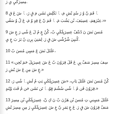
مِسِرَكَيٍ يِ رَ.
ﭑ قَمَ نّ وٌ رَ سٌدٍ بْشِ مَ، ﭑ نَكَلِشِ نَشَن مَ قٍ رَ، ﭑ شَ عَ قِ
8
عِبُرَهِمَ، عِسِيَفَ، نُن يَشُبَ مَ. ﭑ قَمَ نّ عَ قِدٍ وٌ مَ، عَ لُ وٌ سَفٌي.›»
مُنسَ نَشَ نَ دّنتّفّ عِسِرَيِلَكَيٍ بّ، كْنْ عٍ مُ لَ عَ شُي رَ عٍ شَ
9
كٌنيِيَ شْرْشْي شَ قٍ رَ. لِمَنِيَ بِرِن نُ بَرَ بَ عٍ يِ.
عَلَتَلَ نَشَ عَ مَسٍن مُنسَ بّ،
10
«سِفَ مِسِرَ مَنفّ يِرٍ. عَ قَلَ قِرَوُنَ بّ عَ شَ عِسِرَيِلَ حَمَ بّحِن،
11
عٍ شَ مِنِ عَ شَ بْشِ رَ.»
كْنْ مُنسَ نَشَ عَلَتَلَ يَابِ، «شَ عِسِرَيِلَكَيٍ يَتِ مُ لَشِ ﭑ شُي رَ،
12
قِرَوُنَ قَن مُ ﭑ شُي سُشُمَ قٍوٌ، ﭑ تَن نَشَن حَن مُ قَتَ وْيّندٍ.»
عَلَتَلَ مَسٍنيِ تِ مُنسَ نُن هَرُنَ بّ نَ كِ نّ، عِسِرَيِلَكَيٍ نُن مِسِرَ
13
مَنفّ قِرَوُنَ شَ قٍ رَ. عَ عٍ يَمَرِ نّ عٍ شَ عِسِرَيِلَكَيٍ رَ مِنِ مِسِرَ بْشِ