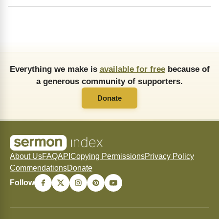
Everything we make is
available for free
because of
a generous community of supporters.
Donate
About Us
FAQ
API
Copying Permissions
Privacy Policy
Commendations
Donate
Follow