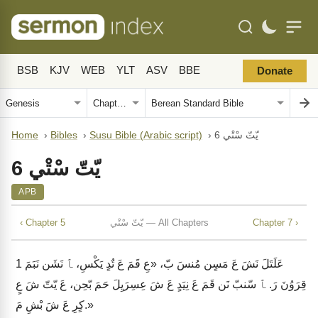
BSB
KJV
WEB
YLT
ASV
BBE
Donate
يّتّ سْتْي 6
›
Susu Bible (Arabic script)
›
Bibles
›
Home
يّتّ سْتْي 6
APB
Chapter 7 ›
يّتّ سْتْي — All Chapters
‹ Chapter 5
عَلَتَلَ نَشَ عَ مَسٍن مُنسَ بّ، «عِ قَمَ عَ تٌدٍ يَكْسِ، ﭑ نَشَن نَبَمَ
1
قِرَوُنَ رَ. ﭑ سّنبّ نَن قَمَ عَ نِيَدٍ عَ شَ عِسِرَيِلَ حَمَ بّحِن، عَ يّتّ شَ عٍ
كٍرِ عَ شَ بْشِ مَ.»