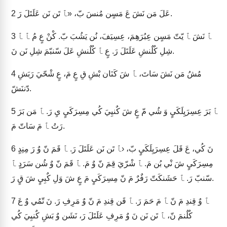
عَلَ مَن نَشَ عَ مَسٍن مُنسَ بّ، «ﭑ تَن نَن عَلَتَلَ رَ.
2
ﭑ نَشَ ﭑ يّتّ مَسٍن عِبُرَهِمَ، عِسِيَفَ، نُن يَشُبَ بّ. كْنْ عٍ مُ ﭑ ﭑ
3
شِلِ كٌلٌنشِ عَلَتَلَ رَ. عٍ ﭑ كٌلٌنشِ عَلَ سّنبّمَ شِلِ نَن نَ.
مُشُ مَن نَشَ سَاتَ، ﭑ شَ كَنَان بْشِ قِ عٍ مَ، عٍ شْحّيَ رَبَشِ
4
دّننَشّ.
ﭑ بَرَ عِسِرَيِلَكَيٍ وَ شُي مّ عٍ شَ كٌنيِيَ كُي مِسِرَكَيٍ يِ رَ. ﭑ مَن بَرَ
5
رَتُ ﭑ مَ سَاتّ مَ.
نَ كُي، عَ قَلَ عِسِرَيِلَكَيٍ بّ، ‹ﭑ تَن نَن عَلَتَلَ رَ. ﭑ قَمَ نّ وٌ رَ مِنِدٍ
6
مِسِرَكَيٍ شَ نْي بُن مَ. ﭑ شْرّيَ قِمَ نّ وٌ مَ. ﭑ قَمَ نّ وٌ شُن سَرَدٍ ﭑ
سّنبّ رَ. ﭑ حَشَنكَتّ رَفٌرٌ مَ نّ مِسِرَكَيٍ مَ عٍ شَ وَلِ كٌبِيٍ شَ قٍ رَ.
ﭑ وٌ قِندِ مَ نّ ﭑ مَ حَمَ رَ. ﭑ قَن قِندِ مَ نّ وٌ مَرِفِ رَ. نَ تّمُي وٌ عَ
7
كٌلٌنمَ نّ، ﭑ تَن نَن نَ وٌ مَرِفِ عَلَتَلَ رَ، نَشَن وٌ بَشِ كٌنيِيَ كُي