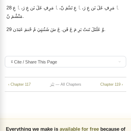
ﭑ مَرِفِ عَلَ نَن عِ رَ، ﭑ عِ تَنتُمَ نّ، ﭑ مَرِفِ عَلَ نَن عِ رَ، ﭑ عِ
28
مَتْشْمَ نّ.
وٌ عَلَتَلَ تَنتُ بَرِ مَ عَ قَن. عَ شَ شَنُنتٍيَ مُ حْنمَ عَبَدَن.
29
Cite / Share This Page
Chapter 119 ›
يَبُرَ — All Chapters
‹ Chapter 117
Everything we make is
available for free
because of