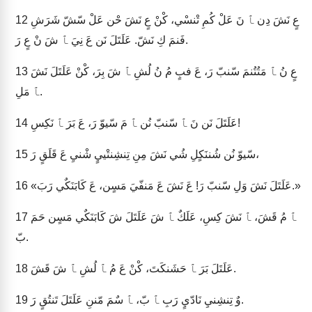
عٍ نَشَ دِن ﭑ نَ عَلْ كُمِ تْنسْي، كْنْ عٍ نَشَ حْن عَلْ سّشّ شَرَشِ
12
فَنمَ كِ نَشّ. عَلَتَلَ نَن عَ نِيَ ﭑ شَ نْ عٍ رَ.
عٍ نُ ﭑ مَتُتُنمَ سّنبّ رَ، عَ فبٍ مُ نُ لُشِ ﭑ شَ بِرَ، كْنْ عَلَتَلَ نَشَ
13
ﭑ مَلِ.
عَلَتَلَ نَن نَ ﭑ سّنبّ نُن ﭑ مَ سّيوّ رَ، عَ بَرَ ﭑ نَكِسِ!
14
سّيوّ نُن شُننَكٍلِ شُي نَشَ مِنِ تِنشِنتْييٍ شْنيِ عَ قَلَقٍ رَ،
15
«عَلَتَلَ نَشَ وَلِ سّنبّ رَ! عَ نَشَ عَ مَنفّيَ مَسٍن، عَ كَابَنَكٌي رَبَ.»
16
ﭑ مُ قَشَ، ﭑ نَشَ كِسِ، عَلَكٌ ﭑ شَ عَلَتَلَ شَ كَابَنَكٌي مَسٍن حَمَ
17
بّ.
عَلَتَلَ بَرَ ﭑ حَشَنكَتَ، كْنْ عَ مُ ﭑ لُشِ ﭑ شَ قَشَ.
18
وٌ تِنشِنيِ نَادّيٍ رَبِ ﭑ بّ، ﭑ سٌمَ مّننِ عَلَتَلَ تَنتُقٍ رَ.
19