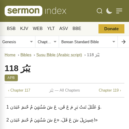
BSB
KJV
WEB
YLT
ASV
BBE
Donate
يَبُرَ 118
›
Susu Bible (Arabic script)
›
Bibles
›
Home
يَبُرَ 118
APB
Chapter 119 ›
يَبُرَ — All Chapters
‹ Chapter 117
وٌ عَلَتَلَ تَنتُ بَرِ مَ عَ قَن، عَ شَ شَنُنتٍيَ مُ حْنمَ عَبَدَن.
1
عِسِرَيِلَ شَ عَ قَلَ، «عَ شَ شَنُنتٍيَ مُ حْنمَ عَبَدَن!»
2