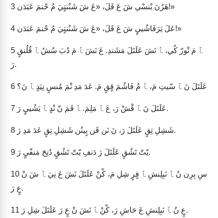
هَرُنَ بْنسْي شَ عَ قَلَ، «عَ شَ شَنُنتٍيَ مُ حْنمَ عَبَدَن!»
3
عَلَ يَرَفَاشُييٍ شَ عَ قَلَ، «عَ شَ شَنُنتٍيَ مُ حْنمَ عَبَدَن!»
4
ﭑ مَ تْورّ كُي، ﭑ نَشَ عَلَتَلَ مَشَندِ. عَ نَشَ ﭑ مَ دُبَ سُشُ ﭑ قُلُنقٍ
5
رَ.
عَلَتَلَ نَ ﭑ سّيتِ مَ، ﭑ مُ فَاشُمَ قٍقٍ مَ. عَدَ مَدِ نْمَ مُنسٍ نِيَدٍ ﭑ نَ؟
6
عَلَتَلَ نَ ﭑ قْشْ رَ، عَ ﭑ مَلِمَ. ﭑ قَمَ نّ نْدٍ ﭑ يَشُييٍ رَ.
7
شَشِلِ تِقٍ عَلَتَلَ رَ، نَ نَن قَن بٍينُن شَشِلِ تِقٍ عَدَ مَدِ رَ.
8
يّتّ تَشُقٍ عَلَتَلَ رَ دَنفِ يّتّ تَشُقٍ دُنِحَ مَنفّيٍ رَ.
9
سِ بِرِن نُ ﭑ نَبِلِنشِ ﭑ فٍرٍ شِلِ مَ، كْنْ عَلَتَلَ نَشَ عَ نِيَ ﭑ شَ نْ
10
عٍ رَ.
عٍ نُ ﭑ نَبِلِنشِ عَ حَاشِ رَ، كْنْ ﭑ نَشَ نْ عٍ رَ عَلَتَلَ شِلِ رَ.
11