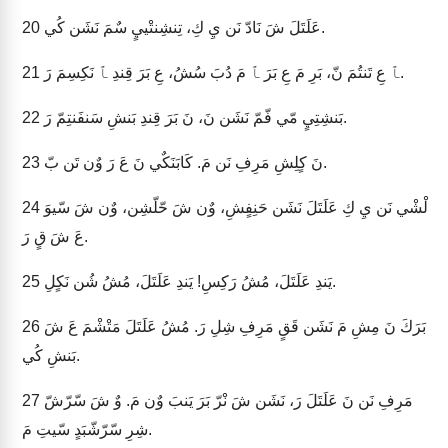
عَلَتَلَ شَ نَادّ نَن يِ كِ، تِنشِنتْييٍ سٌمَ نَشَن كُي.
20
ﭑ عِ تَنتُمَ نّ، بَرِ مَ عِ بَرَ ﭑ مَ دُبَ سُشُ، عِ بَرَ قِندِ ﭑ نَكِسِمَ رَ.
21
بَنشِتِيٍ مّي فّمّ نَشَن نَ، نَ بَرَ قِندِ بَنشِ سَنفَنتِمّ رَ.
22
نَ كٍلِشِ مَرِفِ نَن مَ. كَابَنَكٌي نَ عَ رَ وٌن تَن بّ.
23
لْشْي نَن يِ كِ عَلَتَلَ نَشَن حَنِفٍشِ، وٌن شَ حّلّشِن، وٌن شَ سّيوَ
24
عَ شَ قٍ رَ.
يَندِ عَلَتَلَ، مُشُ رَكِسِ! يَندِ عَلَتَلَ، مُشُ شُن نَكٍلِ.
25
بَرَكَ نَ مِشِ مَ نَشَن قَقٍ مَرِفِ شِلِ رَ. مُشُ عَلَتَلَ مَتْشْمَ عَ شَ
26
بَنشِ كُي.
مَرِفِ نَن نَ عَلَتَلَ رَ، نَشَن شَ نْرّ بَرَ يَنبَ وٌن مَ. وٌ شَ سّرّشّ
27
شِرِ سّرّشّبَدٍ سّيتِ مَ.