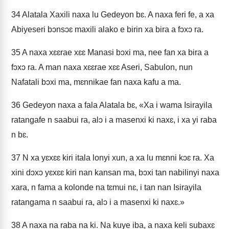
34
Alatala Xaxili naxa lu Gedeyon bɛ. A naxa feri fe, a xa
Abiyeseri bɔnsɔɛ maxili alako e birin xa bira a fɔxɔ ra.
35
A naxa xɛɛrae xɛɛ Manasi bɔxi ma, nee fan xa bira a
fɔxɔ ra. A man naxa xɛɛrae xɛɛ Aseri, Sabulon, nun
Nafatali bɔxi ma, mɛnnikae fan naxa kafu a ma.
36
Gedeyon naxa a fala Alatala bɛ, «Xa i wama Isirayila
ratangafe n saabui ra, alɔ i a masenxi ki naxɛ, i xa yi raba
n bɛ.
37
N xa yɛxɛɛ kiri itala lonyi xun, a xa lu mɛnni kɔɛ ra. Xa
xini dɔxɔ yɛxɛɛ kiri nan kansan ma, bɔxi tan nabilinyi naxa
xara, n fama a kolonde na tɛmui nɛ, i tan nan Isirayila
ratangama n saabui ra, alɔ i a masenxi ki naxɛ.»
38
A naxa na raba na ki. Na kuye iba, a naxa keli subaxɛ