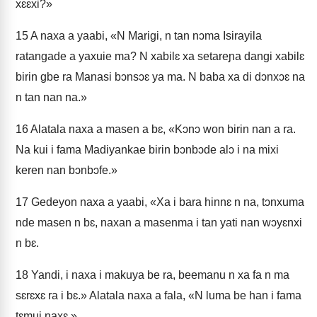
xɛɛxi?»
15
A naxa a yaabi, «N Marigi, n tan nɔma Isirayila
ratangade a yaxuie ma? N xabilɛ xa setareɲa dangi xabilɛ
birin gbe ra Manasi bɔnsɔɛ ya ma. N baba xa di dɔnxɔɛ na
n tan nan na.»
16
Alatala naxa a masen a bɛ, «Kɔnɔ won birin nan a ra.
Na kui i fama Madiyankae birin bɔnbɔde alɔ i na mixi
keren nan bɔnbɔfe.»
17
Gedeyon naxa a yaabi, «Xa i bara hinnɛ n na, tɔnxuma
nde masen n bɛ, naxan a masenma i tan yati nan wɔyɛnxi
n bɛ.
18
Yandi, i naxa i makuya be ra, beemanu n xa fa n ma
sɛrɛxɛ ra i bɛ.» Alatala naxa a fala, «N luma be han i fama
tɛmui naxɛ.»