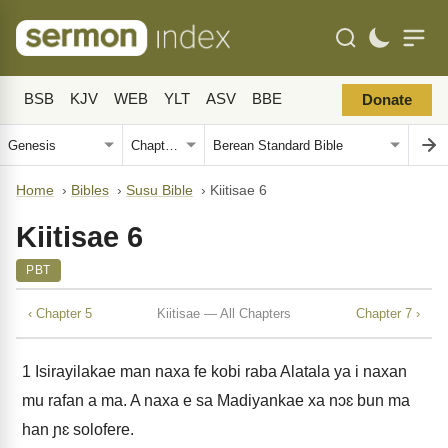
BSB
KJV
WEB
YLT
ASV
BBE
Donate
Home
›
Bibles
›
Susu Bible
›
Kiitisae 6
Kiitisae 6
PBT
‹ Chapter 5
Kiitisae — All Chapters
Chapter 7 ›
1
Isirayilakae man naxa fe kobi raba Alatala ya i naxan
mu rafan a ma. A naxa e sa Madiyankae xa nɔɛ bun ma
han ɲɛ solofere.