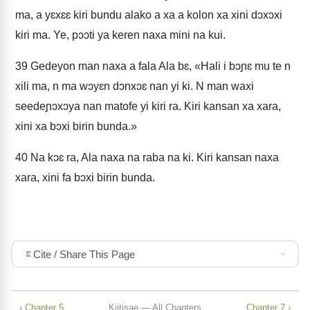
ma, a yɛxɛɛ kiri bundu alako a xa a kolon xa xini dɔxɔxi
kiri ma. Ye, pɔɔti ya keren naxa mini na kui.
39
Gedeyon man naxa a fala Ala bɛ, «Hali i bɔɲɛ mu te n
xili ma, n ma wɔyɛn dɔnxɔɛ nan yi ki. N man waxi
seedeɲɔxɔya nan matofe yi kiri ra. Kiri kansan xa xara,
xini xa bɔxi birin bunda.»
40
Na kɔɛ ra, Ala naxa na raba na ki. Kiri kansan naxa
xara, xini fa bɔxi birin bunda.
Cite / Share This Page
‹ Chapter 5
Kiitisae — All Chapters
Chapter 7 ›