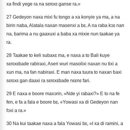
xa findi yege ra na sɛrɛxɛ ganse ra.»
27
Gedeyon naxa mixi fu tongo a xa konyie ya ma, a na
birin naba, Alatala naxan masenxi a bɛ. A na raba kɔɛ nan
na, barima a nu gaaxuxi a baba xa mixie nun taakae ya
ra.
28
Taakae to keli subaxɛ ma, e naxa a to Bali kuye
sɛrɛxɛbade rabiraxi, Aseri wuri masolixi naxan nu tixi a
xun ma, na fan nabiraxi. E man naxa tuura to naxan baxi
sɛrɛxɛ gan daaxi ra sɛrɛxɛbade nɛɛnɛ fari.
29
E naxa e boore maxɔrin, «Nde yi rabaxi?» E to na fe
fen, e fa a fala e boore bɛ, «Yowasi xa di Gedeyon nan
fɔxi a ra.»
30
Na kui taakae naxa a fala Yowasi bɛ, «I xa di ramini, a