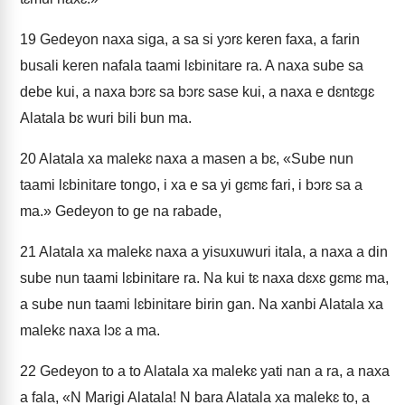
19
Gedeyon naxa siga, a sa si yɔrɛ keren faxa, a farin
busali keren nafala taami lɛbinitare ra. A naxa sube sa
debe kui, a naxa bɔrɛ sa bɔrɛ sase kui, a naxa e dɛntɛgɛ
Alatala bɛ wuri bili bun ma.
20
Alatala xa malekɛ naxa a masen a bɛ, «Sube nun
taami lɛbinitare tongo, i xa e sa yi gɛmɛ fari, i bɔrɛ sa a
ma.» Gedeyon to ge na rabade,
21
Alatala xa malekɛ naxa a yisuxuwuri itala, a naxa a din
sube nun taami lɛbinitare ra. Na kui tɛ naxa dɛxɛ gɛmɛ ma,
a sube nun taami lɛbinitare birin gan. Na xanbi Alatala xa
malekɛ naxa lɔɛ a ma.
22
Gedeyon to a to Alatala xa malekɛ yati nan a ra, a naxa
a fala, «N Marigi Alatala! N bara Alatala xa malekɛ to, a