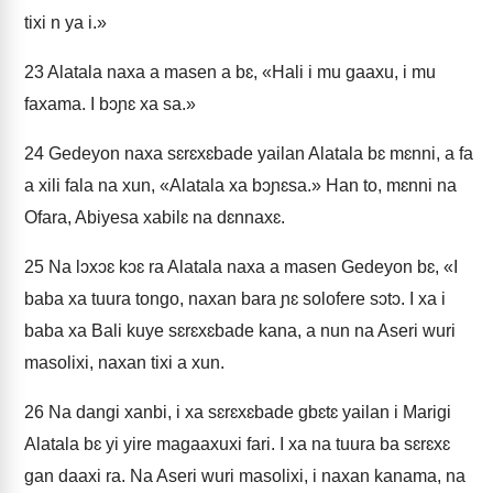
tixi n ya i.»
23
Alatala naxa a masen a bɛ, «Hali i mu gaaxu, i mu
faxama. I bɔɲɛ xa sa.»
24
Gedeyon naxa sɛrɛxɛbade yailan Alatala bɛ mɛnni, a fa
a xili fala na xun, «Alatala xa bɔɲɛsa.» Han to, mɛnni na
Ofara, Abiyesa xabilɛ na dɛnnaxɛ.
25
Na lɔxɔɛ kɔɛ ra Alatala naxa a masen Gedeyon bɛ, «I
baba xa tuura tongo, naxan bara ɲɛ solofere sɔtɔ. I xa i
baba xa Bali kuye sɛrɛxɛbade kana, a nun na Aseri wuri
masolixi, naxan tixi a xun.
26
Na dangi xanbi, i xa sɛrɛxɛbade gbɛtɛ yailan i Marigi
Alatala bɛ yi yire magaaxuxi fari. I xa na tuura ba sɛrɛxɛ
gan daaxi ra. Na Aseri wuri masolixi, i naxan kanama, na