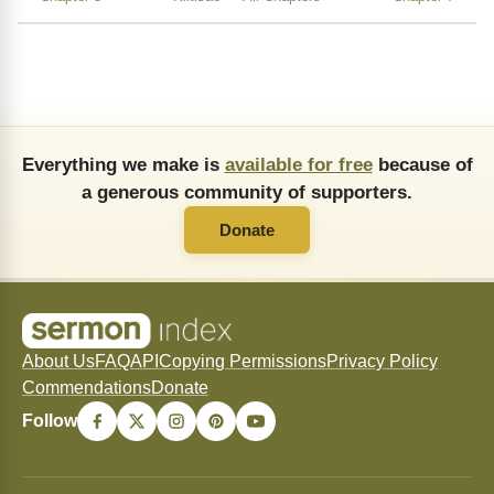
Everything we make is
available for free
because of
a generous community of supporters.
Donate
About Us
FAQ
API
Copying Permissions
Privacy Policy
Commendations
Donate
Follow