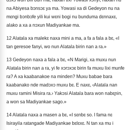
na Abiyesa bɔnsɔɛ ya ma. Yowasi xa di Gedeyon nu na
mɛngi bɔnbɔfe yili kui wɛni bogi nu bunduma dɛnnaxɛ,
alako a xa a nɔxun Madiyankae ma.
12
Alatala xa malekɛ naxa mini a ma, a fa a fala a bɛ, «I
tan geresoe fanyi, wo nun Alatala birin nan a ra.»
13
Gedeyon naxa a fala a bɛ, «N Marigi, xa muxu nun
Alatala birin nan a ra, yi fe xɔrɔxɔɛ birin fa muxu lixi munfe
ra? A xa kaabanakoe na minden? Muxu babae bara
kaabanako nde madɔxɔ muxu bɛ. E naxɛ, ‹Alatala nan
muxu ramini Misira ra.› Yakɔsi Alatala bara won nabɛɲin,
a won sa Madiyankae sago.»
14
Alatala naxa a masen a bɛ, «I sɛnbɛ so. I fama nɛ
Isirayila ratangade Madiyankae bɛlɛxɛ. N tan xa mu i