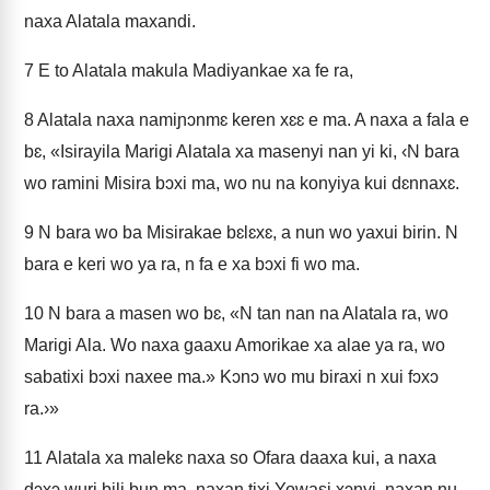
naxa Alatala maxandi.
7
E to Alatala makula Madiyankae xa fe ra,
8
Alatala naxa namiɲɔnmɛ keren xɛɛ e ma. A naxa a fala e
bɛ, «Isirayila Marigi Alatala xa masenyi nan yi ki, ‹N bara
wo ramini Misira bɔxi ma, wo nu na konyiya kui dɛnnaxɛ.
9
N bara wo ba Misirakae bɛlɛxɛ, a nun wo yaxui birin. N
bara e keri wo ya ra, n fa e xa bɔxi fi wo ma.
10
N bara a masen wo bɛ, «N tan nan na Alatala ra, wo
Marigi Ala. Wo naxa gaaxu Amorikae xa alae ya ra, wo
sabatixi bɔxi naxee ma.» Kɔnɔ wo mu biraxi n xui fɔxɔ
ra.›»
11
Alatala xa malekɛ naxa so Ofara daaxa kui, a naxa
dɔxɔ wuri bili bun ma, naxan tixi Yowasi xɔnyi, naxan nu