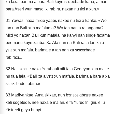
xa faxa, barima a bara Bali kuye sɛrɛxɛbade kana, a man
bara Aseri wuri masolixi rabira, naxan nu tixi a xun.»
31
Yowasi naxa mixie yaabi, naxee nu tixi a kanke, «Wo
tan nan Bali xun mafalama? Wo tan nan a ratangama?
Mixi yo naxan Bali xun mafala, na kanyi nan singe faxama
beemanu kuye xa iba. Xa Ala nan na Bali ra, a tan xa a
yɛtɛ xun mafala, barima e a tan nan xa sɛrɛxɛbade
rabiraxi.»
32
Na lɔxɔɛ, e naxa Yerubaali xili fala Gedeyon xun ma, e
nu fa a fala, «Bali xa a yɛtɛ xun mafala, barima a bara a xa
sɛrɛxɛbade rabira.»
33
Madiyankae, Amalɛkikae, nun bɔnsɔɛ gbɛtɛe naxee
keli sogetede, nee naxa e malan, e fa Yurudɛn igiri, e lu
Yisireeli geya bunyi.