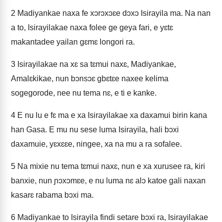
2
Madiyankae naxa fe xɔrɔxɔɛe dɔxɔ Isirayila ma. Na nan
a to, Isirayilakae naxa folee ge geya fari, e yɛtɛ
makantadee yailan gɛmɛ longori ra.
3
Isirayilakae na xɛ sa tɛmui naxɛ, Madiyankae,
Amalɛkikae, nun bɔnsɔɛ gbɛtɛe naxee kelima
sogegorode, nee nu tema nɛ, e ti e kanke.
4
E nu lu e fɛ ma e xa Isirayilakae xa daxamui birin kana
han Gasa. E mu nu sese luma Isirayila, hali bɔxi
daxamuie, yɛxɛɛe, ningee, xa na mu a ra sofalee.
5
Na mixie nu tema tɛmui naxɛ, nun e xa xurusee ra, kiri
banxie, nun ɲɔxɔmɛe, e nu luma nɛ alɔ katoe gali naxan
kasarɛ rabama bɔxi ma.
6
Madiyankae to Isirayila findi setare bɔxi ra, Isirayilakae