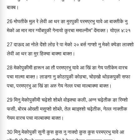
बाक्‍ब।
26
मोपतीके मुल रे लेवी आ थर ङा मुरपुकी परमप्रभु यावे आ बाक्‍तीके नु
मेको आ मार मार ग्‍योंबपुकी गेनायो कुरचा ममाल्‍नीम” देंमाक्‍त। योएल ४:२१
27
दाऊद आ नोले देंशो लोव़ रे पा मेको २० बर्स गाप्‍शो नु मेको क्‍येङा लाक्‍शो
लेवी आ थर ङा मुर हिक्‍चा बाक्‍मा बाक्‍त।
28
मेकोपुकीमी हारून आ तौ परमप्रभु यावे आ खिं ङा गेय पतीकेम वारच
पचा माल्‍मा बाक्‍त। लाङगा नु कोठापुकी कोव़चा, चोव़खो थोव़कपुकी सफा
पचा, परमप्रभु आ खिं ङा अरु गेय नेल्‍ल पचा माल्‍बाक्‍मा बाक्‍त।
29
मिनु मेकोपुकीमी चढ़ेशो शोब्‍ले वोइक्‍चा कली, अन्‍न चढ़ेतीक ङा रिम्‍शो
फसी, बोरब ओख्ती मसुप्‍शो शोब्‍ले, तेल ब्‍वाइश्‍शो चढ़ेतीक, नेल्‍ल नाक्‍तीक
गेयम वारच पचा माल्‍बाक्‍मा बाक्‍त।
30
मिनु मेकोपुकी सुनी कुस कुस नु नाक्‍दो कुस कुस परमप्रभु यावे आ