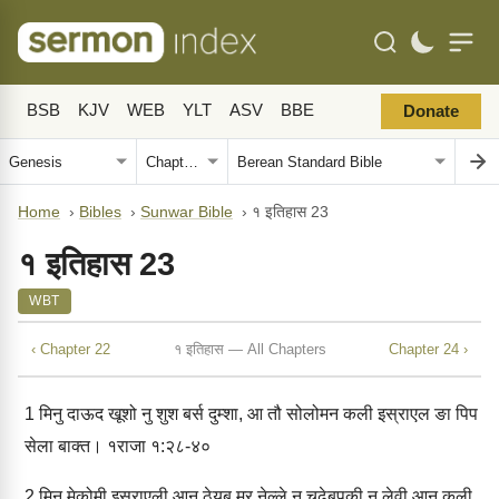
BSB
KJV
WEB
YLT
ASV
BBE
Donate
Home
›
Bibles
›
Sunwar Bible
›
१ इतिहास 23
१ इतिहास 23
WBT
‹ Chapter 22
१ इतिहास — All Chapters
Chapter 24 ›
1
मिनु दाऊद खूशो नु शुश बर्स दुम्‍शा, आ तौ सोलोमन कली इस्राएल ङा पिप
सेला बाक्‍त। १राजा १:२८-४०
2
मिनु मेकोमी इस्राएली आन ठेयब मुर नेल्‍ले नु चढ़ेबपुकी नु लेवी आन कली