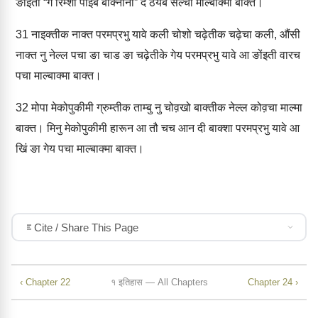
ङोंइती “गे रिम्‍शो पाइब बाक्‍नीनी” दे ठेयब सेल्‍चा माल्‍बाक्‍मा बाक्‍त।
31
नाइक्‍तीक नाक्‍त परमप्रभु यावे कली चोशो चढ़ेतीक चढ़ेचा कली, औंसी
नाक्‍त नु नेल्‍ल पचा ङा चाड ङा चढ़ेतीके गेय परमप्रभु यावे आ ङोंइती वारच
पचा माल्‍बाक्‍मा बाक्‍त।
32
मोपा मेकोपुकीमी ग्रुम्‍तीक ताम्‍बु नु चोव़खो बाक्‍तीक नेल्‍ल कोव़चा माल्‍मा
बाक्‍त। मिनु मेकोपुकीमी हारून आ तौ चच आन दी बाक्‍शा परमप्रभु यावे आ
खिं ङा गेय पचा माल्‍बाक्‍मा बाक्‍त।
Cite / Share This Page
‹ Chapter 22
१ इतिहास — All Chapters
Chapter 24 ›