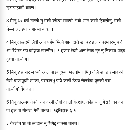
ग्रुम्‍पाइक्‍मी बाक्‍त।
3
मिनु ३० बर्स गाप्‍शो नु मेको क्‍येङा लाक्‍शो लेवी आन कली हिक्‍शोनु, मेको
नेल्‍ल ३८ हजार बाक्‍मा बाक्‍त।
4
मिनु दाऊदमी लेवी आन पर्बम “मेको आन दाते ङा २४ हजार परमप्रभु यावे
आ खिं ङा गेय कोव़चा माल्‍नीम। ६ हजार मेको आन ठेयब मुर नु निसाफ पाइब
दुम्‍चा माल्‍नीम।
5
मिनु ४ हजार लाप्‍चो खाल पाइब दुम्‍चा माल्‍नीम। मिनु नोले ङा ४ हजार आं
गेशो बाजापुकी ताप्‍शा, परमप्रभु यावे कली ठेयब सेल्‍तीक कुम्‍सो पचा
माल्‍नीम” देंमाक्‍त।
6
मिनु दाऊदम मेको आन कली लेवी आ तौ गेरशोम, कोहाथ नु मेरारी का का
पा हुल पा योक्‍शा गेमी बाक्‍त। १इतिहास ६:१
7
गेरशोम आ तौ लादान नु शिमेइ बाक्‍सा बाक्‍त।