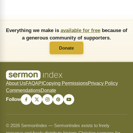
Everything we make is
available for free
because of
a generous community of supporters.
Donate
About Us
FAQ
API
Copying Permissions
Privacy Policy
Commendations
Donate
Follow
© 2026 SermonIndex — SermonIndex exists to freely
preserve and freely distribute historic Christian sermons for