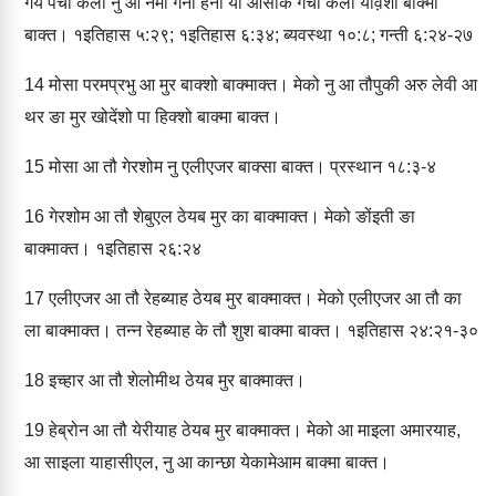
गेय पचा कली नु आ नेंमी गेना हना यो आसीक गेचा कली योव़शो बाक्‍मा
बाक्‍त। १इतिहास ५:२९; १इतिहास ६:३४; ब्‍यवस्‍था १०:८; गन्‍ती ६:२४-२७
14
मोसा परमप्रभु आ मुर बाक्‍शो बाक्‍माक्‍त। मेको नु आ तौपुकी अरु लेवी आ
थर ङा मुर खोदेंशो पा हिक्‍शो बाक्‍मा बाक्‍त।
15
मोसा आ तौ गेरशोम नु एलीएजर बाक्‍सा बाक्‍त। प्रस्‍थान १८:३-४
16
गेरशोम आ तौ शेबुएल ठेयब मुर का बाक्‍माक्‍त। मेको ङोंइती ङा
बाक्‍माक्‍त। १इतिहास २६:२४
17
एलीएजर आ तौ रेहब्‍याह ठेयब मुर बाक्‍माक्‍त। मेको एलीएजर आ तौ का
ला बाक्‍माक्‍त। तन्‍न रेहब्‍याह के तौ शुश बाक्‍मा बाक्‍त। १इतिहास २४:२१-३०
18
इच्‍हार आ तौ शेलोमीथ ठेयब मुर बाक्‍माक्‍त।
19
हेब्रोन आ तौ येरीयाह ठेयब मुर बाक्‍माक्‍त। मेको आ माइला अमारयाह,
आ साइला याहासीएल, नु आ कान्‍छा येकामेआम बाक्‍मा बाक्‍त।