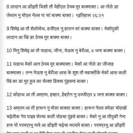
8
लादान आ ङोंइती थिशो तौ येहीएल ठेयब मुर बाक्‍माक्‍त। आ नोले ङा
जेथाम नु योएल नेल्‍ल पा सां बाक्‍मा बाक्‍त। १इतिहास २६:२१
9
शिमेइ आ तौ शेलोमोथ, हजीएल नु हारान सां बाक्‍मा बाक्‍त। मेकोपुकी
लादान आ खिं ङा ठेयब मुर बाक्‍मा बाक्‍त।
10
मिनु शिमेइ आ तौ याहाथ, जीना, येऊश नु बेरीआ, ४ जना बाक्‍मा बाक्‍त।
11
याहाथ मेको आन ठेयब मुर बाक्‍माक्‍त। मेको आ नोले ङा जीजाह
बाक्‍माक्‍त। तन्‍न येऊश नु बेरीआ आस के शुश तौ मबाक्‍तीके मेको आस कली
खिं का ङा मुर हुल का सेल्‍शा हिक्‍चा पुंइसमा बाक्‍त।
12
कोहाथ आ तौ अम्राम, इच्‍हार, हेब्रोन नु उज्‍जीएल ४ जना बाक्‍मा बाक्‍त।
13
अम्राम आ तौ हारून नु मोसा बाक्‍सा बाक्‍त। हारून नेल्‍ल क्‍येङा चोव़खो
चढ़ेतीक गेय पाइब सेल्‍चा कली योव़चा पुंइसे बाक्‍त। मेको नु आ तौपुकी गेना
हना यो परमप्रभु यावे आ ङोंइती चढ़ेचा माल्‍द‍मे बाक्‍त। परमप्रभु आ ङोंइती