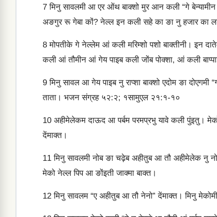
7
मिनु सावलमी आ एर ओंथ बाक्‍शो मुर आन कली “गे बेन्‍यामीन 
अङगुर रू गेबा कों? नेल्‍ल इन कली सहे का ङा नु हजार का लड
8
मोपतीके गे नेल्‍लेम आं कली मरिम्‍शो पशो बाक्‍तीनी। इन द
कली आं तौमीन आं गेय पाइब कली जोंब पोक्शा, आं कली बाप्‍पाइ
9
मिनु सावल आ गेय पाइब नु राप्‍शा बाक्‍शो एदोम ङा दोएगमी 
ताता। भजन संग्रह ५२:२; १सामुएल २१:१-१०
10
अहीमेलेकम दाऊद आ पर्बम परमप्रभु यावे कली पुंइतु। मेको 
देंमाक्‍त।
11
मिनु सावलमी नोब ङा चढ़ेब अहीतुब आ तौ अहीमेलेक नु नोबम
मेको नेल्‍ल पिप आ ङोंइती जाक्‍मा बाक्‍त।
12
मिनु सावलम “ए अहीतुब आ तौ नेनो” देंमाक्‍त। मिनु मेकोमी “दु