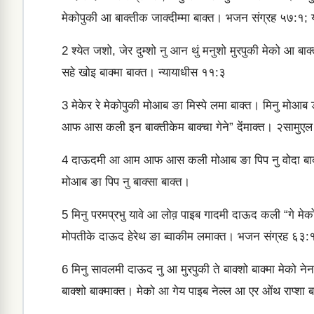
मेकोपुकी आ बाक्‍तीक जाक्‍दीम्‍मा बाक्‍त। भजन संग्रह ५७:१
2
श्‍येत जशो, जेर दुम्‍शो नु आन थुं मनुशो मुरपुकी मेको आ बाक
सहे खोइ बाक्‍मा बाक्‍त। न्‍यायाधीस ११:३
3
मेकेर रे मेकोपुकी मोआब ङा मिस्पे लमा बाक्‍त। मिनु मोआब ङा
आफ आस कली इन बाक्‍तीकेम बाक्‍चा गेने” देंमाक्‍त। २सामुए
4
दाऊदमी आ आम आफ आस कली मोआब ङा पिप नु वोदा बाक्‍त। म
मोआब ङा पिप नु बाक्‍सा बाक्‍त।
5
मिनु परमप्रभु यावे आ लोव़ पाइब गादमी दाऊद कली “गे मेको बोल
मोपतीके दाऊद हेरेथ ङा ब्‍वाकीम लमाक्‍त। भजन संग्रह ६३:
6
मिनु सावलमी दाऊद नु आ मुरपुकी ते बाक्‍शो बाक्‍मा मेको नेन
बाक्‍शो बाक्‍माक्‍त। मेको आ गेय पाइब नेल्‍ल आ एर ओंथ राप्‍शा बाक