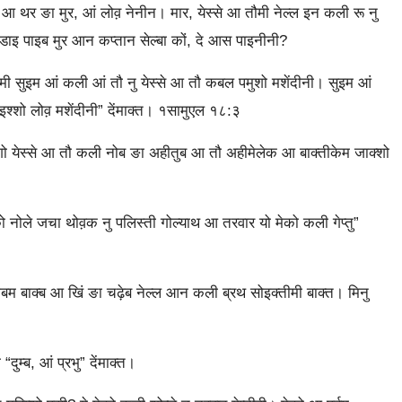
आ थर ङा मुर, आं लोव़ नेनीन। मार, येस्‍से आ तौमी नेल्‍ल इन कली रू नु
ाइ पाइब मुर आन कप्‍तान सेल्‍बा कों, दे आस पाइ‍नीनी?
ातेमी सुइम आं कली आं तौ नु येस्‍से आ तौ कबल पमुशो मशेंदीनी। सुइम आं
श्‍शो लोव़ मशेंदीनी” देंमाक्‍त। १सामुएल १८:३
“गो येस्‍से आ तौ कली नोब ङा अहीतुब आ तौ अहीमेलेक आ बाक्‍तीकेम जाक्‍शो
नोले जचा थोव़क नु पलिस्‍ती गोल्‍याथ आ तरवार यो मेको कली गेप्‍तु”
 बाक्‍ब आ खिं ङा चढ़ेब नेल्‍ल आन कली ब्रथ सोइक्‍तीमी बाक्‍त। मिनु
म्‍ब, आं प्रभु” देंमाक्‍त।