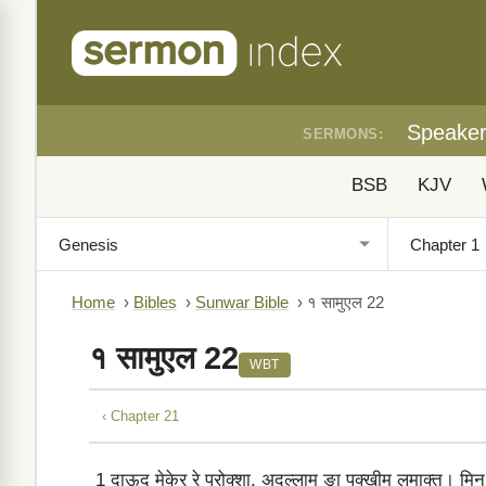
Speake
SERMONS:
BSB
KJV
Home
›
Bibles
›
Sunwar Bible
›
१ सामुएल 22
१ सामुएल 22
WBT
‹ Chapter 21
1
दाऊद मेकेर रे प्रोक्‍शा, अदुल्‍लाम ङा पुक्‍खीम लमाक्‍त। मिनु म