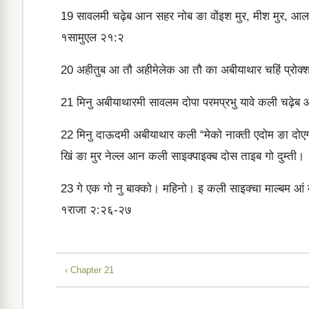
19
सावलमी चढ़ेब आन सहर नोब ङा वोंइश मुर, मीश मुर, आलपुकी
१सामुएल २१:२
20
अहीतुब आ तौ अहीमेलेक आ तौ का अबीयाथार चहिं प्रोक्‍शा
21
मिनु अबीयाथारमी सावलम दोपा परमप्रभु यावे कली चढ़ेब 
22
मिनु दाऊदमी अबीयाथार कली “मेको नाक्‍ती एदोम ङा दोएग
खिं ङा मुर नेल्‍ल आन कली साइक्‍पाइक्‍ब दोस ताइब गो दुम्‍त
23
गे एक गो नु बाक्‍को। महिनो। इ कली साइक्‍चा माल्‍बम आं कली स
१राजा २:२६-२७
‹ Chapter 21