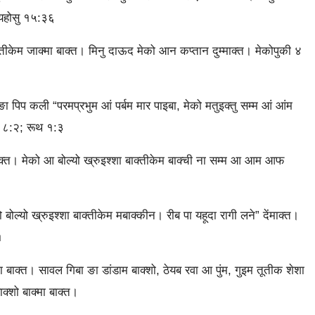
; यहोसु १५:३६
्‍तीकेम जाक्‍मा बाक्‍त। मिनु दाऊद मेको आन कप्‍तान दुम्‍माक्‍त। मेकोपुकी ४
 पिप कली “परमप्रभुम आं पर्बम मार पाइ‍बा, मेको मतुइक्‍तु सम्‍म आं आंम
ल ८:२; रूथ १:३
ेको आ बोल्‍यो ख्रुइश्‍शा बाक्‍तीकेम बाक्‍ची ना सम्‍म आ आम आफ
्‍यो ख्रुइश्‍शा बाक्‍तीकेम मबाक्‍कीन। रीब पा यहूदा रागी लने” देंमाक्‍त।
१
ा बाक्‍त। सावल गिबा ङा डांडाम बाक्‍शो, ठेयब रवा आ पुंम, गुइम तूतीक शे‍शा
्‍शो बाक्‍मा बाक्‍त।