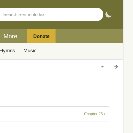
More..
Donate
Hymns
Music
Chapter 23 ›