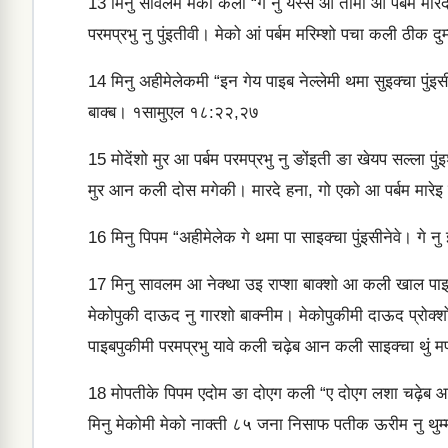
13
मिनु सावलम मेको कली “गे नु येस्‍से आ तौमी आं पर्बम मारदे 
परमप्रभु नु पुंइतीवी। मेको आं पर्बम मरिम्‍शो पचा कली ठीक दुम्
14
मिनु अहीमेलेकमी “इन गेय पाइब नेल्‍लेमी थमा सुइक्‍चा पुंइ
बाक्‍ब। १सामुएल १८:२२,२७
15
मोदेंशो मुर आ पर्बम परमप्रभु नु ङोंइती ङा खेयप सल्‍ला पुं
मुर आन कली दोस मगेकी। मारदे हना, गो एको आ पर्बम मारेइ मतुइ
16
मिनु पिपम “अहीमेलेक गे थमा पा साइक्‍चा पुंइसीनेवे। गे नु इ 
17
मिनु सावलम आ नेक्‍था उइ राप्‍शा बाक्‍शो आ कली खाल प
मेकोपुकी दाऊद नु गारशो बाक्‍नीम। मेकोपुकीमी दाऊद प्रोक्‍शो 
पाइबपुकीमी परमप्रभु यावे कली चढ़ेब आन कली साइक्‍चा थुं मप
18
मोपतीके पिपम एदोम ङा दोएग कली “ए दोएग लशा चढ़ेब आन
मिनु मेकोमी मेको नाक्‍ती ८५ जना निसाफ पतीक ऊरीम नु थुम्‍म