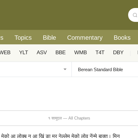
rs
Topics
Bible
Commentary
Books
WEB
YLT
ASV
BBE
WMB
T4T
DBY
|
१ सामुएल — All Chapters
ेको आ लोक्‍ब नु आ खिं ङा मुर नेल्‍लेम मेको लोव़ नेंन्‍मे बाक्‍त। मिनु