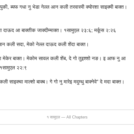
, ब्‍यफ गधा नु भेडा नेल्‍ल आन कली तरवारमी क्‍योरशा साइक्‍मी बाक्‍त।
 दाऊद आ बाक्‍तीक जाक्‍दीम्‍माक्‍त। १सामुएल २३:६; मर्कूस २:२६
आन कली सदा, मेको नेल्‍ल दाऊद कली शेंदा बाक्‍त।
 मेकेर बाक्‍त। मेकोम सावल कली शेंब, दे गो तुइश्‍शो नङ। इ आफ नु आ
ी। १सामुएल २२:९
ाइक्‍चा माल्‍शो बाक्‍ब। गे गो नु मारेइ मदुम्‍थु बाक्‍नेवे” दे मदा बाक्‍त।
१ सामुएल — All Chapters