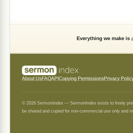
Everything we make is
About Us
FAQ
API
Copying Permissions
Privacy Polic
© 2026 SermonIndex — SermonIndex exists to freely preser
be shared and copied for non-commercial use only and m