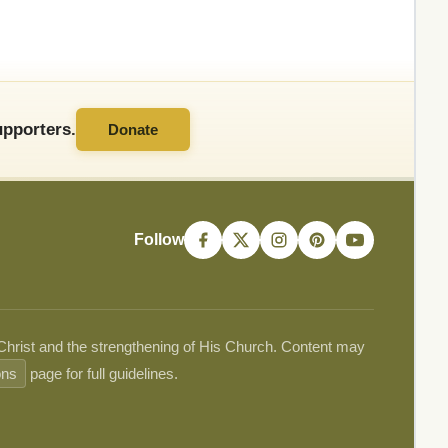
pporters.
Donate
Follow
 Christ and the strengthening of His Church. Content may
ons
page for full guidelines.