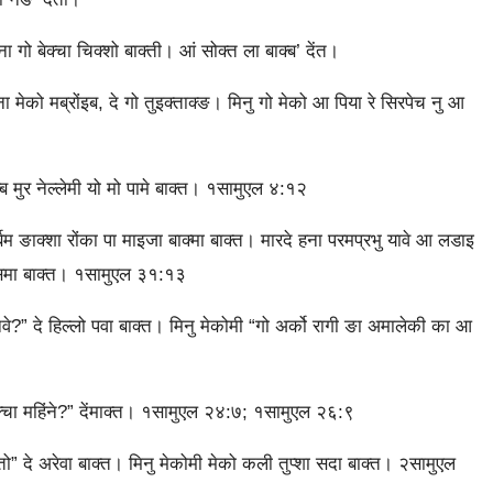
 गो बेक्‍चा चिक्‍शो बाक्‍ती। आं सोक्‍त ला बाक्‍ब’ देंत।
मेको मब्रोंइब, दे गो तुइक्‍ताक्‍ङ। मिनु गो मेको आ पिया रे सिरपेच नु आ
ब मुर नेल्‍लेमी यो मो पामे बाक्‍त। १सामुएल ४:१२
 ङाक्‍शा रोंका पा माइजा बाक्‍मा बाक्‍त। मारदे हना परमप्रभु यावे आ लडाइ
ंइसमा बाक्‍त। १सामुएल ३१:१३
नवे?” दे हिल्‍लो पवा बाक्‍त। मिनु मेकोमी “गो अर्को रागी ङा अमालेकी का आ
्‍चा महिंने?” देंमाक्‍त। १सामुएल २४:७; १सामुएल २६:९
 दे अरेवा बाक्‍त। मिनु मेकोमी मेको कली तुप्‍शा सदा बाक्‍त। २सामुएल