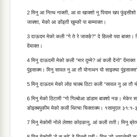
2
मिनु आ नित्‍थ नाक्‍ती, आ वा खाक्‍शो नु पियाम खप फुंइसीशो
जाक्‍शा, मेको आ ङोंइती खुम्‍की पा बाम्‍‍माक्‍त।
3
दाऊदम मेको कली “गे ते रे जाक्‍ङे?” दे हिल्‍लो पवा बाक्‍त। 
देंमाक्‍त।
4
मिनु दाऊदमी मेको कली “मार दुम्‍मे? आं कली देंनो” देंमाक्‍त
पुंइसाक्‍म। मिनु सावल नु आ तौ योनाथन यो साइक्‍चा पुंइसाक्‍स” 
5
मिनु दाऊदम मेको लोव़ चाक्‍ब ठिटा कली “सावल नु आ तौ योनाथ
6
मिनु मेको ठिटामी “गो गिल्‍बोआ डांडाम बाक्‍शो नङ। मेकेर सा
ङोइक्‍बपुकीम मेको कली थित्‍चा चिक्‍ताक्‍म। १सामुएल ३१:१-
7
मिनु मेकोमी नोले लेश्‍शा कोव़ङानु, आं कली तती। मिनु ब्रेत्‍ता
8
मिनु मेकोमी ‘गे सु नवे’ दे हिल्‍लो पती। मिनु ‘गो अमालेकी 