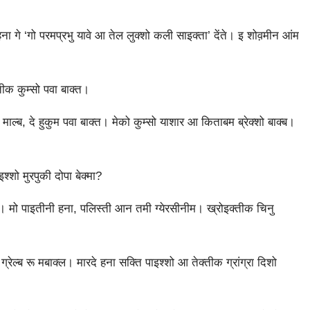
 गे ‘गो परमप्रभु यावे आ तेल लुक्‍शो कली साइक्‍ता’ देंते। इ शोव़मीन आंम
 कुम्‍सो पवा बाक्‍त।
ल्‍ब, दे हुकुम पवा बाक्‍त। मेको कुम्‍सो याशार आ किताबम ब्रेक्‍शो बाक्‍ब।
‍शो मुरपुकी दोपा बेक्‍मा?
मो पाइतीनी हना, पलिस्‍ती आन तमी ग्‍येरसीनीम। ख्रोइक्‍तीक चिनु
्रेल्‍ब रू मबाक्‍ल। मारदे हना सक्ति पाइश्‍शो आ तेक्‍तीक ग्रांग्रा दिशो