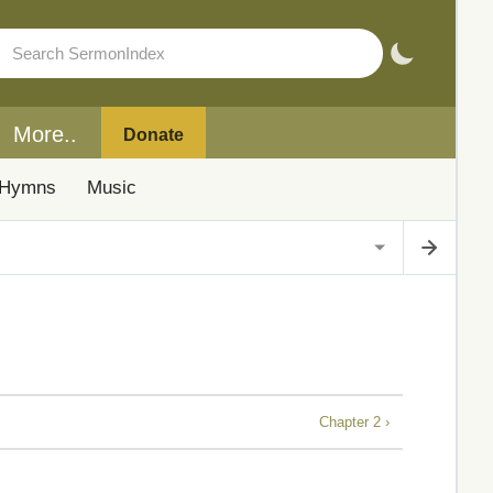
More..
Donate
Hymns
Music
Chapter 2 ›