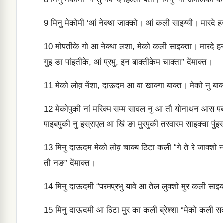
9
मिनु मेकोमी ‘आं नेक्‍था जाक्‍को। आं कली साइ‍य्‍‍यी। मारदे हना
10
मोपतीके गो आ नेक्‍था लशा, मेको कली साइक्‍ता। मारदे हना 
गुइ ङा पांइतीके, आं प्रभु, इन बाक्‍तीकेम चाक्‍ता” देंमाक्‍त।
11
मेको लोव़ नेंशा, दाऊदम आ वा खाक्‍गा बाक्‍त। मेको नु बाक्‍
12
मेकोपुकी नां मरिक्‍म सम्‍म सावल नु आ तौ योनाथन आस पर्बम
पाइबपुकी नु इस्राएल आ खिं ङा मुरपुकी तरवारम साइक्‍चा पु
13
मिनु दाऊदम मेको लोव़ चाक्‍ब ठिटा कली “गे ते रे जाक्‍शो 
तौ नङ” देंमाक्‍त।
14
मिनु दाऊदमी “परमप्रभु यावे आ तेल लुक्‍शो मुर कली साइक
15
मिनु दाऊदमी आ ठिटा मुर का कली ब्रेश्‍शा “मेको कली सतो”