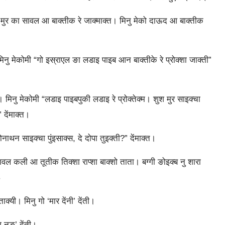
 मुर का सावल आ बाक्‍तीक रे जाक्‍माक्‍त। मिनु मेको दाऊद आ बाक्‍तीक
मिनु मेकोमी “गो इस्राएल ङा लडाइ पाइब आन बाक्‍तीके रे प्रोक्‍शा जाक्‍ती”
। मिनु मेकोमी “लडाइ पाइबपुकी लडाइ रे प्रोक्‍तेक्‍म। शुश मुर साइक्‍चा
देंमाक्‍त।
न साइक्‍चा पुंइसाक्स, दे दोपा तुइक्‍ती?” देंमाक्‍त।
वल कली आ तूतीक तिक्‍शा राप्‍शा बाक्‍शो ताता। बग्‍गी ङोइक्‍ब नु शारा
३
क्‍यी। मिनु गो ‘मार देंनी’ देंती।
का नङ’ देंती।