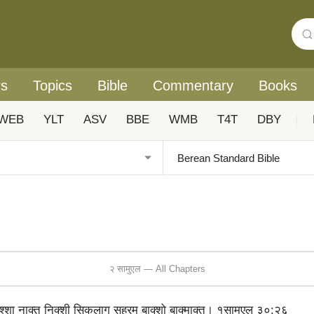
rs
Topics
Bible
Commentary
Books
WEB
YLT
ASV
BBE
WMB
T4T
DBY
|
२ सामुएल — All Chapters
ा नाक्‍त निक्‍शी सिक‍ला‍ग सहरम बाक्‍शो बाक्‍माक्‍त। १सामुएल ३०:२६