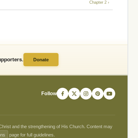
Chapter 2 ›
pporters.
Donate
Follow
 Christ and the strengthening of His Church. Content may
ons
page for full guidelines.