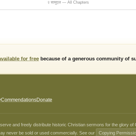
२ सामुएल — All Chapters
available for free
because of a generous community of su
y
Commendations
Donate
ve and freely distribute historic Christian sermons for the glory of
ay never be sold or used commercially. See our
Copying Permissi