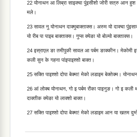
22
योनाथन आ लिब्रा साइक्‍चा पुंइसीशो जोरी सत्रु आन हुश न
मले।
23
सावल नु योनाथन दाक्‍मुबाक्‍ताक्‍स। अरुम यो दाक्‍चा पुंइसाक्‍
यो रीब पा पाइब बाक्‍ताक्‍स। गुप्‍स क्‍येङा यो बोल्‍यो बाक्‍ताक्‍स।
24
इस्राएल ङा तमीपुकी सावल आ पर्बम ङाक्‍कीन। मेकोमी इन 
कली सुन के गहना पांइपाइश्‍शो बाक्‍त।
25
सक्ति पाइश्‍शो दोपा बेक्‍मा! मेको लडाइम बेक्‍तेक्‍म। योनाथन
26
आं लोक्‍ब योनाथन, गो इ पर्बम रोंका पाइ‍नुङ। गो इ कली था
दाक्‍तीक क्‍येङा यो लाक्‍शो बाक्‍त।
27
सक्ति पाइश्‍शो दोपा बेक्‍मा! मेको लडाइम आन या खतम दुम्‍तेक