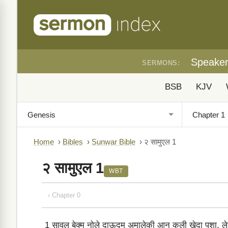
Speake
SERMONS:
BSB
KJV
Home
›
Bibles
›
Sunwar Bible
›
२ सामुएल 1
२ सामुएल 1
WBT
‹ Chapter 0
1
सावल बेक्‍म नोले दाऊदम अमालेकी आन कली खेदा पशा, लेश्‍श