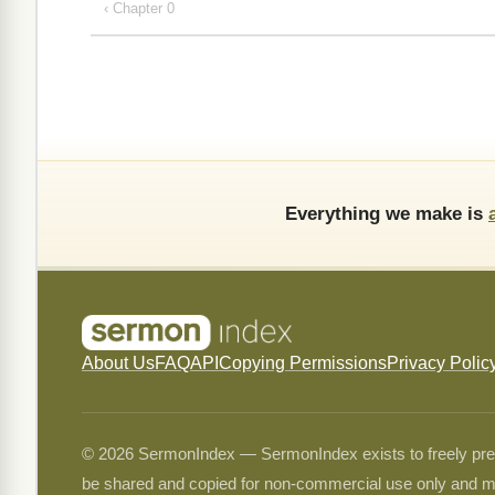
‹ Chapter 0
Everything we make is
About Us
FAQ
API
Copying Permissions
Privacy Polic
© 2026 SermonIndex — SermonIndex exists to freely preser
be shared and copied for non-commercial use only and m