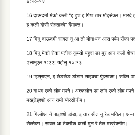
४:१०-१२
16
दाऊदमी मेको कली “इ हुश इ पिया तार मोंइसेक्‍ल। मारदे हना
इ कली दोसी सेल्‍साक्‍वे” देंमाक्‍त।
17
मिनु दाऊदमी सावल नु आ तौ योनाथन आस पर्बम रोंका पतीक
18
मिनु मेको रोंका पतीक कुम्‍सो यहूदा ङा मुर आन कली शेंचा मा
२सामुएल १:२२; यहोसु १०:१३
19
“इस्राएल, इ छेङछेङ डांडाम साइक्‍चा पुंइसाक्‍म। सक्ति पाइश्
20
गाथम एको लोव़ मपने। अश्‍कलोन ङा लांम एको लोव़ मपने। 
मख्रोइश्‍शो आन तमी ग्‍येरसीनीम।
21
गिल्‍बोआ नें पाइश्‍शो डांडा, इ तार सीत नु रेउ मयिल। अन्‍न ग
सेल्‍तेक्‍म। सावल आ तेक्‍तीक कली मुल रे तेल मख्रेक्‍नीम।