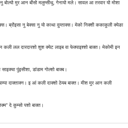
ु बोल्‍यो मुर आन बोंसो मलुम्‍सीथु, गेनायो मले। सावल आ तरवार यो मोशा
स। ब्रोंइसा नु बेक्‍सा नु यो काथा दुम्‍‍ताक्‍स। मेको निक्‍शी ककाकुली क्‍येङा
कली लल दारदारशो शुश क्येट लाइब वा फेक्‍पाइश्‍शो बाक्‍त। मेकोमी इन
 साइक्‍चा पुंइसीशा, डांडाम गोल्‍शो बाक्‍ब।
म्‍पा दाक्‍ताक्‍न। इ आं कली दाक्‍शो ठेयब बाक्‍त। मीश मुर आन कली
्‍म” दे कुम्‍सो पशो बाक्‍त।