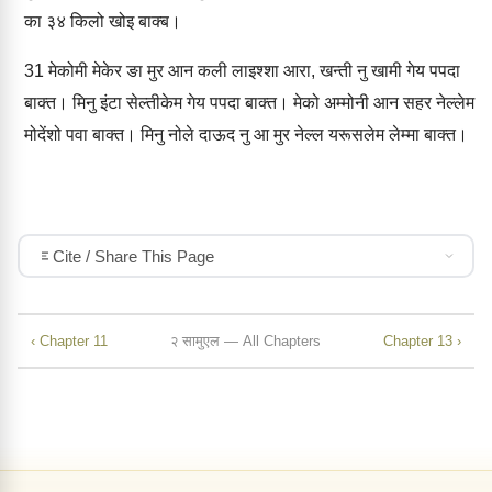
का ३४ किलो खोइ बाक्‍ब।
31
मेकोमी मेकेर ङा मुर आन कली लाइश्‍शा आरा, खन्‍ती नु खामी गेय पपदा
बाक्‍त। मिनु इंटा सेल्‍तीकेम गेय पपदा बाक्‍त। मेको अम्‍मोनी आन सहर नेल्‍लेम
मोदेंशो पवा बाक्‍त। मिनु नोले दाऊद नु आ मुर नेल्‍ल यरूसलेम लेम्‍मा बाक्‍त।
Cite / Share This Page
‹ Chapter 11
२ सामुएल — All Chapters
Chapter 13 ›