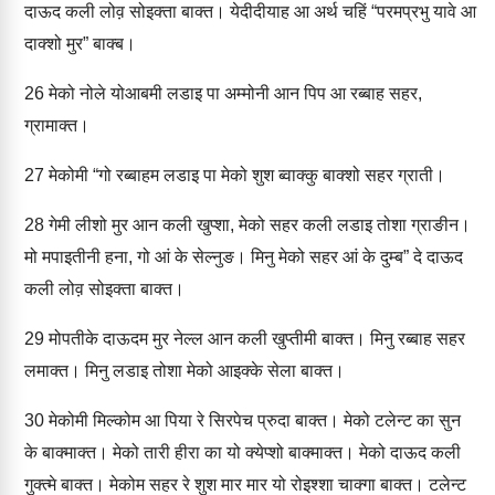
दाऊद कली लोव़ सोइक्‍ता बाक्‍त। येदीदीयाह आ अर्थ चहिं “परमप्रभु यावे आ
दाक्‍शो मुर” बाक्‍ब।
26
मेको नोले योआबमी लडाइ पा अम्‍मोनी आन पिप आ रब्‍बाह सहर,
ग्रामाक्‍त।
27
मेकोमी “गो रब्‍बाहम लडाइ पा मेको शुश ब्‍वाक्‍कु बाक्‍शो सहर ग्राती।
28
गेमी लीशो मुर आन कली खुप्‍शा, मेको सहर कली लडाइ तोशा ग्राङीन।
मो मपाइतीनी हना, गो आं के सेल्‍नुङ। मिनु मेको सहर आं के दुम्‍ब” दे दाऊद
कली लोव़ सोइक्‍ता बाक्‍त।
29
मोपतीके दाऊदम मुर नेल्‍ल आन कली खुप्‍तीमी बाक्‍त। मिनु रब्‍बाह सहर
लमाक्‍त। मिनु लडाइ तोशा मेको आइक्‍के सेला बाक्‍त।
30
मेकोमी मिल्‍कोम आ पिया रे सिरपेच प्रुदा बाक्‍त। मेको टलेन्ट का सुन
के बाक्‍माक्‍त। मेको तारी हीरा का यो क्‍येप्‍शो बाक्‍माक्‍त। मेको दाऊद कली
गुक्‍त्‍मे बाक्‍त। मेकोम सहर रे शुश मार मार यो रोइश्‍शा चाक्‍गा बाक्‍त। टलेन्‍ट