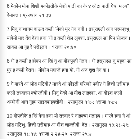
6
मेकोम मोपा शिशी मकोंइतीके मेको पाठी का के ४ ओटा पाठी गेचा माल्‍ब”
देंमाक्‍त। प्रस्‍थान २१:३७
7
मिनु नाथानम दाऊद कली “मेको मुर गेन ननी। इस्राएली आन परमप्रभु
यावेमी मार देंत देंशा हना ‘गो इ कली तेल लुक्‍शा, इस्राएल ङा पिप सेल्‍तन।
सावल आ गुइ रे प्रोंइतन। १राजा २०:४०
8
गो इ कली इ होव़प आ खिं नु आ मीशपुकी गे‍तन। गो इस्राएल नु यहूदा ङा
मुर इ कली गेतन। मोशोम मगाप्‍ते हना यो, गो अरु शुश गेन वा।
9
गे मारदे आं लोव़ मटिवी? मारदे आं ङोंइती मरिम्‍शो पवी? गे हित्ती उरीयाह
कली तरवारम क्‍योरतीवी। मिनु मेको आ मीश लाइश्‍शा, आ वोंइश कली
अम्‍मोनी आन गुइम साइक्‍पाइक्‍तीवी। २सामुएल ११:-; १राजा १५:५
10
मोपतीके इ खिं गेना हना यो तरवार रे नाइक्‍चा मताइब। मारदे हना गे आं
लोव़ मटिथु, हित्ती उरीयाह आ मीश चाक्‍तीवी’ दें‍त। २सामुएल १३:२८-२९;
२सामुएल १८:१४; १राजा २:२४-२५; २राजा २५:७