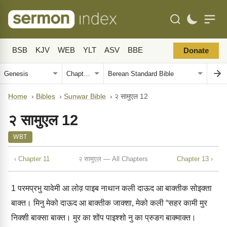
BSB
KJV
WEB
YLT
ASV
BBE
Donate
Home
›
Bibles
›
Sunwar Bible
›
२ सामुएल 12
२ सामुएल 12
WBT
‹ Chapter 11
२ सामुएल — All Chapters
Chapter 13 ›
1
परमप्रभु यावेमी आ लोव़ पाइब नाथान कली दाऊद आ बाक्‍तीक सोइक्‍ता
बाक्‍त। मिनु मेको दाऊद आ बाक्‍तीक जाक्‍शा, मेको कली “सहर कामी मुर
निक्‍शी बाक्‍सा बाक्‍त। मुर का शोंप पाइश्‍शो नु का प्रुङग बाक्‍माक्‍त।