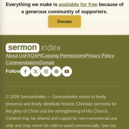
Everything we make is
available for free
because of
a generous community of supporters.
Donate
About Us
FAQ
API
Copying Permissions
Privacy Policy
Commendations
Donate
Follow
© 2026 SermonIndex — SermonIndex exists to freely
preserve and freely distribute historic Christian sermons for
the glory of Christ and the strengthening of His Church.
Content may be shared and copied for non-commercial use
only and may never be sold or used commercially. See our