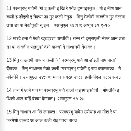
11
परमप्रभु यावेमी ‘गो इ कली इ खिं रे श्‍येत दुम्‍पाइक्‍नुङ। गो इ मीश आन
कली इ ङोंइती इ नेक्‍था ङा मुर कली गेनुङ। मिनु मेकोमी नाक्‍तीन मुर नेल्‍लेम
तचा ङा पा मेकोपुकी नु इप्‍ब। २सामुएल १६:२२; अय्‍युब ३१:९-१०
12
मारदे हना गे मेको ख्रुइश्‍शा पाप्‍तीवी। तन्‍न गो इस्राएली नेल्‍ल आन तचा
ङा पा नाक्‍तीन पाइ‍नुङ’ देंशो बाक्‍ब” दे नाथानमी देंमाक्‍त।
13
मिनु दाऊदमी नाथान कली “गो परमप्रभु यावे आ ङोंइती पाप पाता”
देंमाक्‍त। मिनु नाथानम मेको कली “परमप्रभु यावेमी इ पाप क्‍याम्‍ताक्‍व। गे
मबेक्‍नेवे। २सामुएल २४:१०; भजन संग्रह ५१:३; इजीकीएल १८:२१-२३
14
तन्‍न गे एको पाप पा परमप्रभु यावे कली गाइक्‍पाइक्‍तीवी। मोपतीके इ
थिशो आल चहिं बेक्‍ब” देंमाक्‍त। २सामुएल ११:२७
15
मिनु नाथान आ खिं लमाक्‍त। परमप्रभु यावेम उरीयाह आ मीश रे पा
जरमेशो दाऊद आ आल कली रोइ पपदा बाक्‍त।