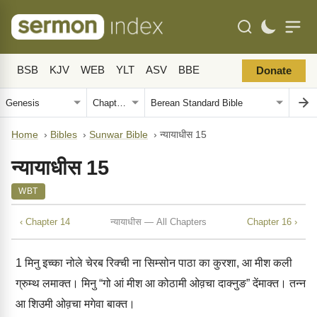
BSB
KJV
WEB
YLT
ASV
BBE
Donate
Home
›
Bibles
›
Sunwar Bible
›
न्‍यायाधीस 15
न्‍यायाधीस 15
WBT
‹ Chapter 14
न्‍यायाधीस — All Chapters
Chapter 16 ›
1
मिनु इच्‍का नोले चेरब रिक्‍ची ना सिम्‍सोन पाठा का कुरशा, आ मीश कली
ग्रुम्‍थ लमाक्‍त। मिनु “गो आं मीश आ कोठामी ओव़चा दाक्‍नुङ” देंमाक्‍त। तन्‍न
आ शिउमी ओव़चा मगेवा बाक्‍त।