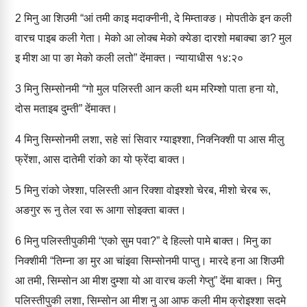
2
मिनु आ शिउमी “आं तमी काइ मदाक्‍नीनी, दे मिम्‍ताक्‍ङ। मोपतीके इन कली
वारच पाइब कली गेता। मेको आ लोक्‍ब मेको क्‍येङा दारशो मबाक्‍बा ङा? मुल
इ मीश आ पा ङा मेको कली लतो” देंमाक्‍त। न्‍यायाधीस १४:२०
3
मिनु सिम्‍सोनमी “गो मुल पलिस्‍ती आन कली थम मरिम्‍शो पाता हना यो,
दोस मताइब दुम्‍ती” देंमाक्‍त।
4
मिनु सिम्‍सोनमी लशा, सहे सां सिवार ग्‍याइश्‍शा, निक्‍‍निक्‍शी पा आस मीलु
फ्रेंशा, आस दातेमी रांको का यो फ्रेंदा बाक्‍त।
5
मिनु रांको जेश्‍शा, पलिस्‍ती आन रिक्‍शा वोइश्‍शो चेरब, मीशो चेरब रू,
अङगुर रू नु तेल रवा रू आगा सोइक्‍ता बाक्‍त।
6
मिनु पलिस्‍तीपुकीमी “एको सुम पवा?” दे हिल्‍लो पामे बाक्‍त। मिनु का
निक्‍शीमी “तिम्‍ना ङा मुर आ चांइवा सिम्‍सोनमी पाप्‍तु। मारदे हना आ शिउमी
आ तमी, सिम्‍सोन आ मीश दुम्‍शा यो आ वारच कली गेप्‍तु” देंमा बाक्‍त। मिनु
पलिस्‍तीपुकी लशा, सिम्‍सोन आ मीश नु आ आफ कली मीम क्रोइश्‍शा सद‍मे