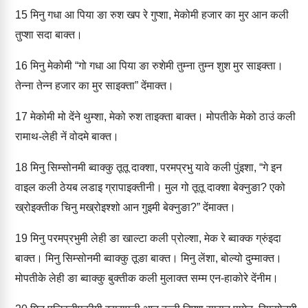
15
मिनु गधा आ पिया ङा रुश खप रे गुप्‍शा, मेकोमी हजार का मुर आन कली
तुप्‍शा सदा बाक्‍त।
16
मिनु मेकोमी “गो गधा आ पिया ङा रुशेमी तुम्‍ना तुम्‍न शुश मुर साइक्‍ता।
तेन्‍ना तेन्‍न हजार का मुर साइक्‍ता” देंमाक्‍त।
17
मेकोमी मो देंने थुम्‍शा, मेको रुश ताइक्‍ता बाक्‍त। मोपतीके मेको ठाउं कली
रामाथ-लेही नें वोदमे बाक्‍त।
18
मिनु सिम्‍सोनमी ब्‍वाक्‍कु तूतू दाक्‍शा, परमप्रभु यावे कली पुंइशा, “गे इन
वाइल कली ठेयब लडाइ ग्रापाइक्‍तीनी। मुल गो तूतू दाक्‍शा बेक्‍नुङा? एको
ख्रोइक्‍तीक चिनु मख्रोइश्‍शो आन गुइमी बेक्‍नुङा?” देंमाक्‍त।
19
मिनु परमप्रभुमी लेही ङा खाल्‍टा कली प्रोल्‍शा, मेक रे ब्‍वाक्‍क ग्रुंइदा
बाक्‍त। मिनु सिम्‍सोनमी ब्‍वाक्‍कु तूङा बाक्‍त। मिनु लें‍शा, बोल्‍यो दुम्‍माक्‍‍त।
मोपतीके लेही ङा ब्‍वाक्‍कु बुक्‍तीक कली मुलाक्‍त सम्‍म एन-हाकोरे देंनीम।