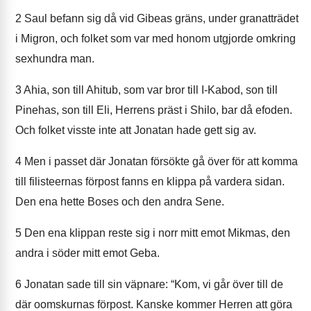
2
Saul befann sig då vid Gibeas gräns, under granatträdet
i Migron, och folket som var med honom utgjorde omkring
sexhundra man.
3
Ahia, son till Ahitub, som var bror till I-Kabod, son till
Pinehas, son till Eli, Herrens präst i Shilo, bar då efoden.
Och folket visste inte att Jonatan hade gett sig av.
4
Men i passet där Jonatan försökte gå över för att komma
till filisteernas förpost fanns en klippa på vardera sidan.
Den ena hette Boses och den andra Sene.
5
Den ena klippan reste sig i norr mitt emot Mikmas, den
andra i söder mitt emot Geba.
6
Jonatan sade till sin väpnare: “Kom, vi går över till de
där oomskurnas förpost. Kanske kommer Herren att göra