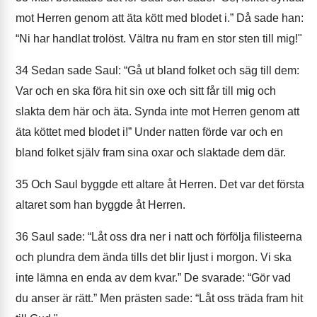
mot Herren genom att äta kött med blodet i.” Då sade han:
“Ni har handlat trolöst. Vältra nu fram en stor sten till mig!"
34
Sedan sade Saul: “Gå ut bland folket och säg till dem:
Var och en ska föra hit sin oxe och sitt får till mig och
slakta dem här och äta. Synda inte mot Herren genom att
äta köttet med blodet i!” Under natten förde var och en
bland folket själv fram sina oxar och slaktade dem där.
35
Och Saul byggde ett altare åt Herren. Det var det första
altaret som han byggde åt Herren.
36
Saul sade: “Låt oss dra ner i natt och förfölja filisteerna
och plundra dem ända tills det blir ljust i morgon. Vi ska
inte lämna en enda av dem kvar.” De svarade: “Gör vad
du anser är rätt.” Men prästen sade: “Låt oss träda fram hit