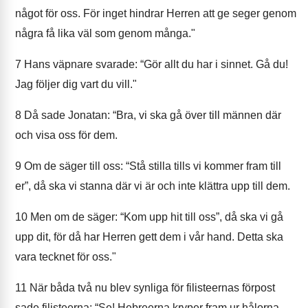
något för oss. För inget hindrar Herren att ge seger genom
några få lika väl som genom många."
7
Hans väpnare svarade: “Gör allt du har i sinnet. Gå du!
Jag följer dig vart du vill."
8
Då sade Jonatan: “Bra, vi ska gå över till männen där
och visa oss för dem.
9
Om de säger till oss: “Stå stilla tills vi kommer fram till
er”, då ska vi stanna där vi är och inte klättra upp till dem.
10
Men om de säger: “Kom upp hit till oss”, då ska vi gå
upp dit, för då har Herren gett dem i vår hand. Detta ska
vara tecknet för oss."
11
När båda två nu blev synliga för filisteernas förpost
sade filisteerna: “Se! Hebreerna kryper fram ur hålorna