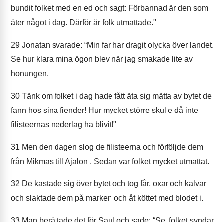
bundit folket med en ed och sagt: Förbannad är den som
äter något i dag. Därför är folk utmattade."
29
Jonatan svarade: “Min far har dragit olycka över landet.
Se hur klara mina ögon blev när jag smakade lite av
honungen.
30
Tänk om folket i dag hade fått äta sig mätta av bytet de
fann hos sina fiender! Hur mycket större skulle då inte
filisteernas nederlag ha blivit!"
31
Men den dagen slog de filisteerna och förföljde dem
från Mikmas till Ajalon . Sedan var folket mycket utmattat.
32
De kastade sig över bytet och tog får, oxar och kalvar
och slaktade dem på marken och åt köttet med blodet i.
33
Man berättade det för Saul och sade: “Se, folket syndar