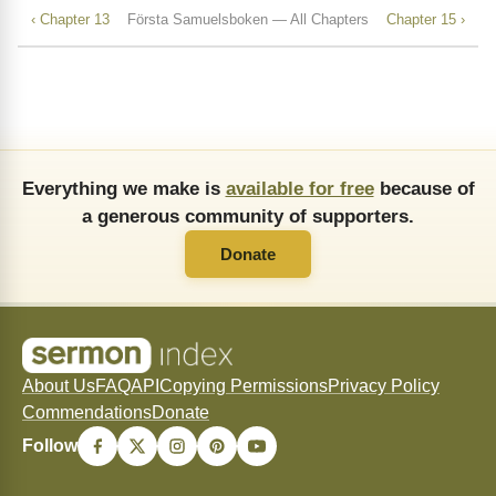
‹ Chapter 13
Första Samuelsboken — All Chapters
Chapter 15 ›
Everything we make is
available for free
because of
a generous community of supporters.
Donate
About Us
FAQ
API
Copying Permissions
Privacy Policy
Commendations
Donate
Follow