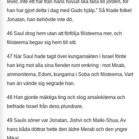
lever, inte ett hår från hans huvud ska falla till jorden, för
han har gjort detta i dag med Guds hjälp.” Så friade folket
Jonatan, han behövde inte dö.
46
Saul drog hem utan att förfölja filisteerna mer, och
filisteerna begav sig hem till sitt.
47
När Saul hade tagit över kungamakten i Israel förde
han krig mot alla sina fiender runt omkring : mot Moab,
ammoniterna, Edom, kungarna i Soba och filisteerna. Vart
han än vände sig segrade han.
48
Han gjorde mäktiga ting och slog amalekiterna och
befriade Israel från dess plundrare.
49
Sauls söner var Jonatan, Jishvi och Malki-Shua. Av
hans båda döttrar hette den äldre Merab och den yngre
Mikal.