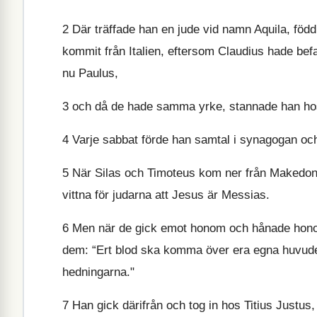
2
Där träffade han en jude vid namn Aquila, född 
kommit från Italien, eftersom Claudius hade befa
nu Paulus,
3
och då de hade samma yrke, stannade han hos
4
Varje sabbat förde han samtal i synagogan och
5
När Silas och Timoteus kom ner från Makedonie
vittna för judarna att Jesus är Messias.
6
Men när de gick emot honom och hånade honom
dem: “Ert blod ska komma över era egna huvuden 
hedningarna."
7
Han gick därifrån och tog in hos Titius Justu