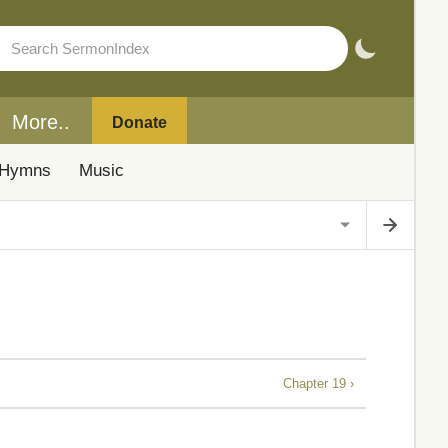
More..
Donate
Hymns
Music
Chapter 19 ›