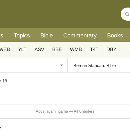
rs
Topics
Bible
Commentary
Books
WEB
YLT
ASV
BBE
WMB
T4T
DBY
|
a 18
Apostlagärningarna — All Chapters
 .