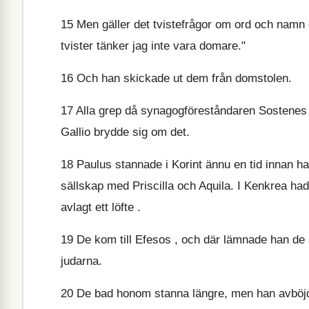
15
Men gäller det tvistefrågor om ord och namn o
tvister tänker jag inte vara domare."
16
Och han skickade ut dem från domstolen.
17
Alla grep då synagogföreståndaren Sostenes 
Gallio brydde sig om det.
18
Paulus stannade i Korint ännu en tid innan h
sällskap med Priscilla och Aquila. I Kenkrea had
avlagt ett löfte .
19
De kom till Efesos , och där lämnade han de
judarna.
20
De bad honom stanna längre, men han avböj