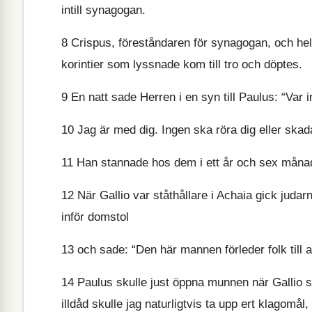
intill synagogan.
8
Crispus, föreståndaren för synagogan, och hel
korintier som lyssnade kom till tro och döptes.
9
En natt sade Herren i en syn till Paulus: “Var in
10
Jag är med dig. Ingen ska röra dig eller skada
11
Han stannade hos dem i ett år och sex månad
12
När Gallio var ståthållare i Achaia gick jud
inför domstol
13
och sade: “Den här mannen förleder folk till a
14
Paulus skulle just öppna munnen när Gallio sad
illdåd skulle jag naturligtvis ta upp ert klagomål, 