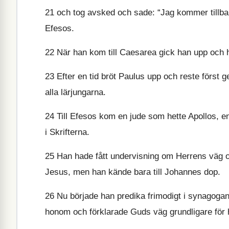
21
och tog avsked och sade: “Jag kommer tillbaka
Efesos.
22
När han kom till Caesarea gick han upp och hä
23
Efter en tid bröt Paulus upp och reste först
alla lärjungarna.
24
Till Efesos kom en jude som hette Apollos, e
i Skrifterna.
25
Han hade fått undervisning om Herrens väg o
Jesus, men han kände bara till Johannes dop.
26
Nu började han predika frimodigt i synagogan.
honom och förklarade Guds väg grundligare för