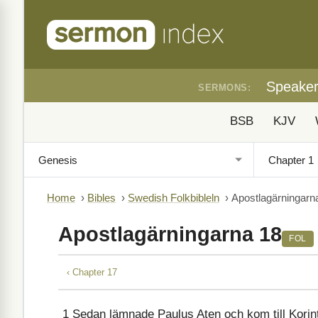
Speake
SERMONS:
BSB
KJV
Home
›
Bibles
›
Swedish Folkbibleln
›
Apostlagärningarn
Apostlagärningarna 18
FOL
‹ Chapter 17
1
Sedan lämnade Paulus Aten och kom till Korint