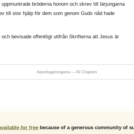
ia, uppmuntrade bröderna honom och skrev till lärjungarna
lev till stor hjälp för dem som genom Guds nåd hade
h bevisade offentligt utifrån Skrifterna att Jesus är
Apostlagärningarna — All Chapters
available for free
because of a generous community of su