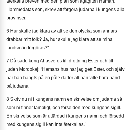
återkalla breven med den plan som agagiten Haman,
Hammedatas son, skrev att förgöra judarna i kungens alla
provinser.
6
Hur skulle jag klara av att se den olycka som annars
drabbar mitt folk? Ja, hur skulle jag klara att se mina
landsmän förgöras?"
7
Då sade kung Ahasveros till drottning Ester och till
juden Mordokaj: “Hamans hus har jag gett Ester, och själv
har han hängts på en påle därför att han ville bära hand
på judarna.
8
Skriv nu ni i kungens namn en skrivelse om judarna så
som ni finner lämpligt, och förse den med kungens sigill.
En skrivelse som är utfärdad i kungens namn och försedd
med kungens sigill kan inte återkallas."