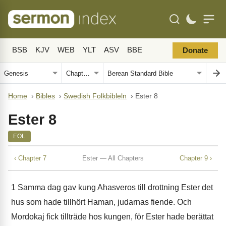
BSB
KJV
WEB
YLT
ASV
BBE
Donate
Home
›
Bibles
›
Swedish Folkbibleln
›
Ester 8
Ester 8
FOL
‹ Chapter 7
Ester — All Chapters
Chapter 9 ›
1
Samma dag gav kung Ahasveros till drottning Ester det
hus som hade tillhört Haman, judarnas fiende. Och
Mordokaj fick tillträde hos kungen, för Ester hade berättat