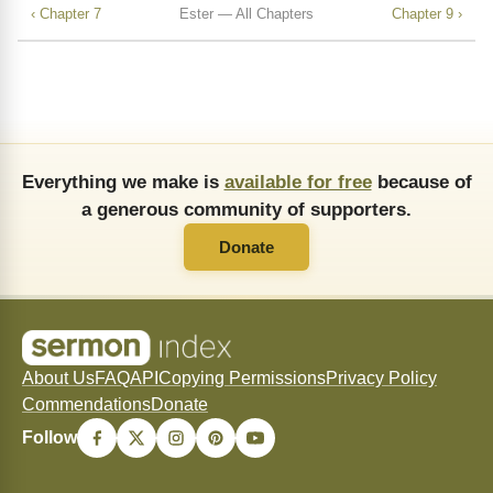
‹ Chapter 7
Ester — All Chapters
Chapter 9 ›
Everything we make is
available for free
because of
a generous community of supporters.
Donate
About Us
FAQ
API
Copying Permissions
Privacy Policy
Commendations
Donate
Follow