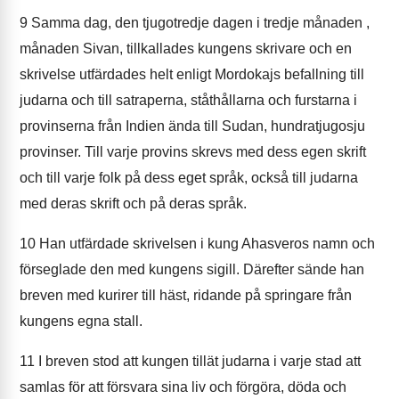
9
Samma dag, den tjugotredje dagen i tredje månaden ,
månaden Sivan, tillkallades kungens skrivare och en
skrivelse utfärdades helt enligt Mordokajs befallning till
judarna och till satraperna, ståthållarna och furstarna i
provinserna från Indien ända till Sudan, hundratjugosju
provinser. Till varje provins skrevs med dess egen skrift
och till varje folk på dess eget språk, också till judarna
med deras skrift och på deras språk.
10
Han utfärdade skrivelsen i kung Ahasveros namn och
förseglade den med kungens sigill. Därefter sände han
breven med kurirer till häst, ridande på springare från
kungens egna stall.
11
I breven stod att kungen tillät judarna i varje stad att
samlas för att försvara sina liv och förgöra, döda och